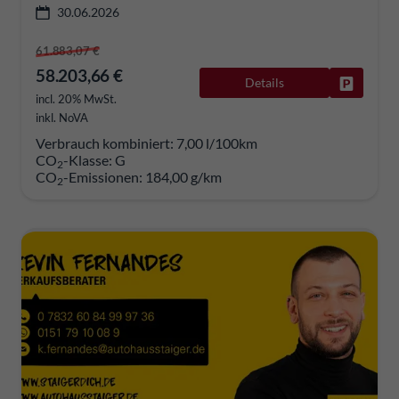
30.06.2026
61.883,07 €
58.203,66 €
Details
Fahrzeug
incl. 20% MwSt.
inkl. NoVA
Verbrauch kombiniert:
7,00 l/100km
CO
-Klasse:
G
2
CO
-Emissionen:
184,00 g/km
2