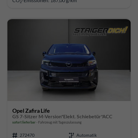
CO
-Emissionen:
187,00 g/km
2
Opel Zafira Life
GS 7-Sitzer M-Version*Elekt. Schiebetür*ACC
sofort lieferbar
Fahrzeug mit Tageszulassung
272470
Automatik