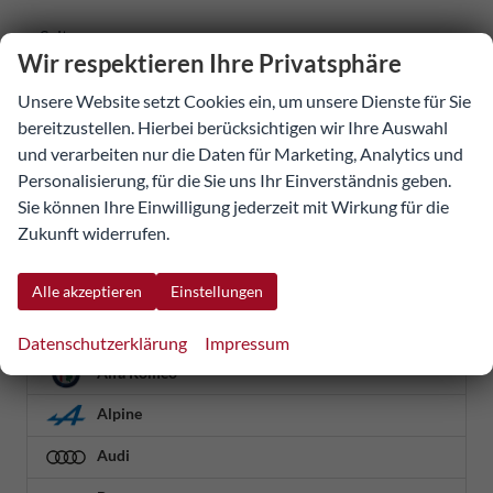
Seiten:
Wir respektieren Ihre Privatsphäre
1
...
9
10
11
12
Unsere Website setzt Cookies ein, um unsere Dienste für Sie
bereitzustellen. Hierbei berücksichtigen wir Ihre Auswahl
Fahrzeugnr.
und verarbeiten nur die Daten für Marketing, Analytics und
Personalisierung, für die Sie uns Ihr Einverständnis geben.
Sie können Ihre Einwilligung jederzeit mit Wirkung für die
Detailsuche
Zukunft widerrufen.
Geparkte Fahrzeuge (
0
)
Alle akzeptieren
Einstellungen
Abarth
Datenschutzerklärung
Impressum
Alfa Romeo
Alpine
Audi