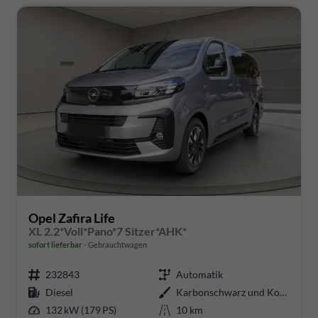
Opel Zafira Life
XL 2.2*Voll*Pano*7 Sitzer*AHK*
sofort lieferbar
Gebrauchtwagen
232843
Automatik
Diesel
Karbonschwarz und Kontrastgrau
132 kW (179 PS)
10 km