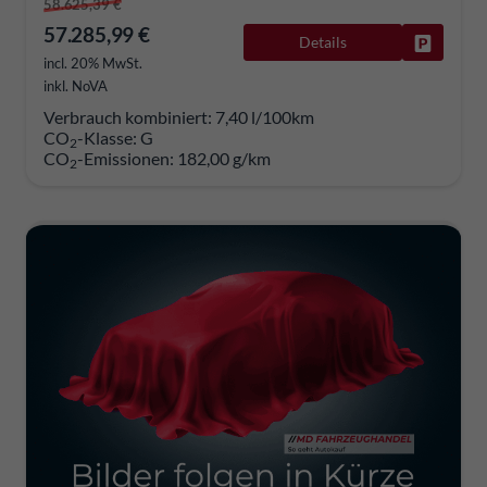
58.625,39 €
57.285,99 €
Details
Fahrzeug
incl. 20% MwSt.
inkl. NoVA
Verbrauch kombiniert:
7,40 l/100km
CO
-Klasse:
G
2
CO
-Emissionen:
182,00 g/km
2