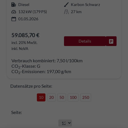
Diesel
Karbon Schwarz
132 kW (179 PS)
27 km
01.05.2026
59.085,70 €
Details
Fahrzeug
incl. 20% MwSt.
inkl. NoVA
Verbrauch kombiniert:
7,50 l/100km
CO
-Klasse:
G
2
CO
-Emissionen:
197,00 g/km
2
Datensätze pro Seite:
10
20
50
100
250
Seite: