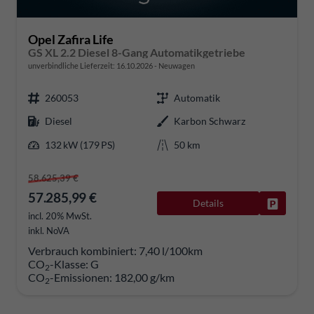
Opel Zafira Life
GS XL 2.2 Diesel 8-Gang Automatikgetriebe
unverbindliche Lieferzeit:
16.10.2026
Neuwagen
260053
Automatik
Diesel
Karbon Schwarz
132 kW (179 PS)
50 km
58.625,39 €
57.285,99 €
Details
Fahrzeug
incl. 20% MwSt.
inkl. NoVA
Verbrauch kombiniert:
7,40 l/100km
CO
-Klasse:
G
2
CO
-Emissionen:
182,00 g/km
2