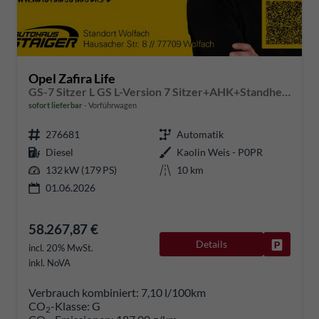
Opel Zafira Life
GS-7 Sitzer L GS L-Version 7 Sitzer+AHK+Standheizung
sofort lieferbar
Vorführwagen
276681
Automatik
Diesel
Kaolin Weis - P0PR
132 kW (179 PS)
10 km
01.06.2026
58.267,87 €
Details
Fahrzeug
incl. 20% MwSt.
inkl. NoVA
Verbrauch kombiniert:
7,10 l/100km
CO
-Klasse:
G
2