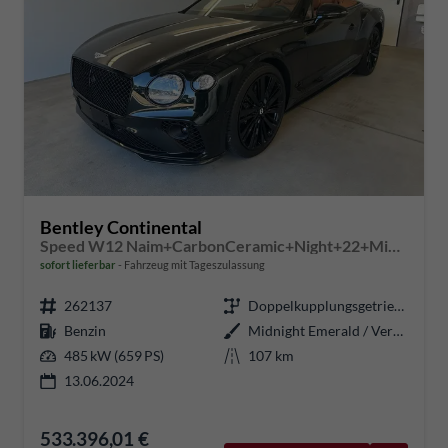
Bentley Continental
Speed W12 Naim+CarbonCeramic+Night+22+MidnightEmerald
sofort lieferbar
Fahrzeug mit Tageszulassung
262137
Doppelkupplungsgetriebe (DSG)
Benzin
Midnight Emerald / Verdeck Schwarz
485 kW (659 PS)
107 km
13.06.2024
533.396,01 €