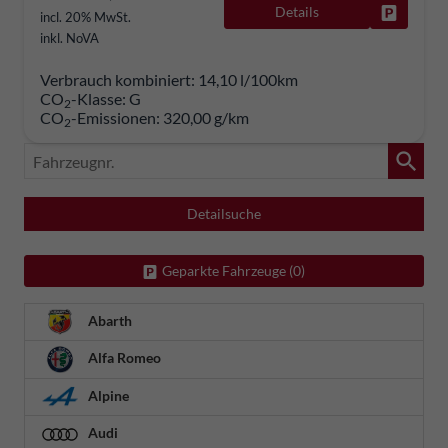
Details
Fahrzeug
incl. 20% MwSt.
inkl. NoVA
Verbrauch kombiniert:
14,10 l/100km
CO
-Klasse:
G
2
CO
-Emissionen:
320,00 g/km
2
Fahrzeugnr.
Detailsuche
Geparkte Fahrzeuge (
0
)
Abarth
Alfa Romeo
Alpine
Audi