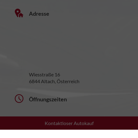
Adresse
Wiesstraße 16
6844 Altach, Österreich
Öffnungszeiten
Kontaktloser Autokauf