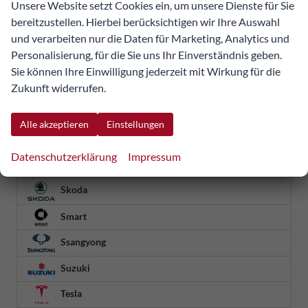
Unsere Website setzt Cookies ein, um unsere Dienste für Sie
Mégane
bereitzustellen. Hierbei berücksichtigen wir Ihre Auswahl
Mégane E-TECH
und verarbeiten nur die Daten für Marketing, Analytics und
R 5
Personalisierung, für die Sie uns Ihr Einverständnis geben.
Rafale
Sie können Ihre Einwilligung jederzeit mit Wirkung für die
Scenic E-TECH
Zukunft widerrufen.
Symbioz
Trafic
Alle akzeptieren
Einstellungen
Trafic Kastenwagen
Datenschutzerklärung
Impressum
Seat
Skoda
Smart
Ssangyong
Suzuki
Tesla