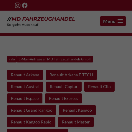
Menü
info
E-Mail-Anfrage an MD Fahrzeughandels GmbH
Renault Arkana
Renault Arkana E-TECH
Renault Austral
Renault Captur
Renault Clio
Renault Espace
Renault Express
Renault Grand Kangoo
Renault Kangoo
Renault Kangoo Rapid
Renault Master