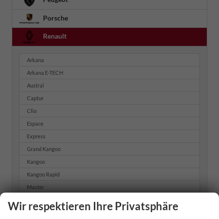
Porsche
Renault
Arkana
Arkana E-TECH
Austral
Captur
Clio
Espace
Express
Grand Kangoo
Kangoo
Kangoo Rapid
Master
Master Kastenwagen
Wir respektieren Ihre Privatsphäre
Master Kastenwagen hoch + lang