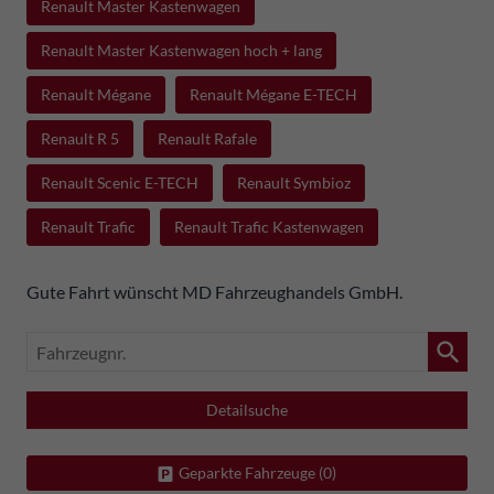
Renault Master Kastenwagen
Renault Master Kastenwagen hoch + lang
Renault Mégane
Renault Mégane E-TECH
Renault R 5
Renault Rafale
Renault Scenic E-TECH
Renault Symbioz
Renault Trafic
Renault Trafic Kastenwagen
Gute Fahrt wünscht MD Fahrzeughandels GmbH.
Fahrzeugnr.
Detailsuche
Geparkte Fahrzeuge (
0
)