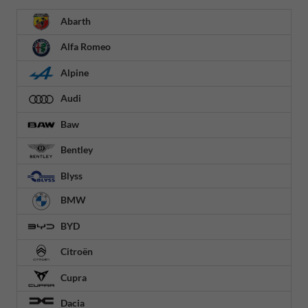
Abarth
Alfa Romeo
Alpine
Audi
Baw
Bentley
Blyss
BMW
BYD
Citroën
Cupra
Dacia