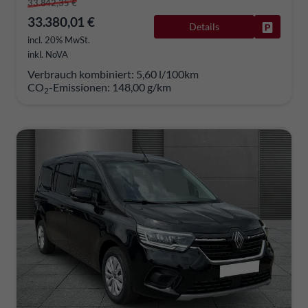
33.842,35 €
33.380,01 €
Details
Fahrzeug
incl. 20% MwSt.
inkl. NoVA
Verbrauch kombiniert:
5,60 l/100km
CO
-Emissionen:
148,00 g/km
2