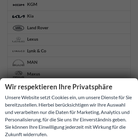
KGM
Kia
Land Rover
Lexus
Lynk & Co
MAN
Maxus
Wir respektieren Ihre Privatsphäre
Mazda
Mercedes-Benz
Unsere Website setzt Cookies ein, um unsere Dienste für Sie
bereitzustellen. Hierbei berücksichtigen wir Ihre Auswahl
MG
und verarbeiten nur die Daten für Marketing, Analytics und
Personalisierung, für die Sie uns Ihr Einverständnis geben.
MINI
Sie können Ihre Einwilligung jederzeit mit Wirkung für die
Mitsubishi
Zukunft widerrufen.