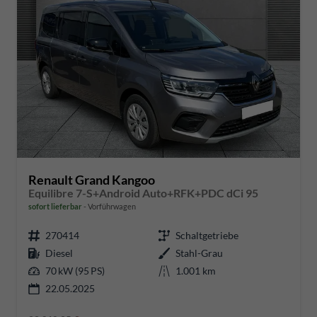
Renault Grand Kangoo
Equilibre 7-S+Android Auto+RFK+PDC dCi 95
sofort lieferbar
Vorführwagen
270414
Schaltgetriebe
Diesel
Stahl-Grau
70 kW (95 PS)
1.001 km
22.05.2025