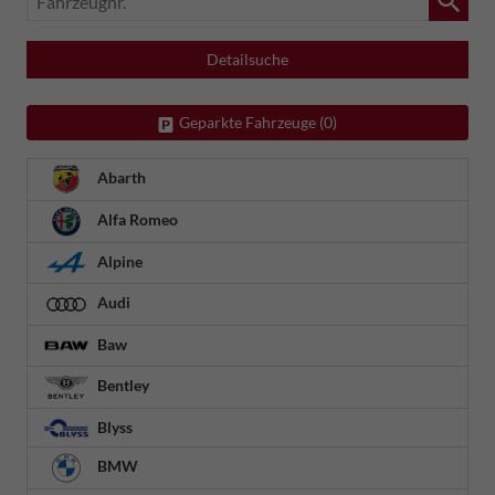
Detailsuche
Geparkte Fahrzeuge (
0
)
Abarth
Alfa Romeo
Alpine
Audi
Baw
Bentley
Blyss
BMW