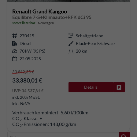
Renault Grand Kangoo
Equilibre 7-S+Klimaauto+RFK dCi 95
sofort lieferbar
Neuwagen
270415
Schaltgetriebe
Diesel
Black-Pearl-Schwarz
70 kW (95 PS)
20 km
22.05.2025
33.842,35 €
33.380,01 €
Details
Fahrzeug
UVP:
34.537,81 €
incl. 20% MwSt.
inkl. NoVA
Verbrauch kombiniert:
5,60 l/100km
CO
-Klasse:
E
2
CO
-Emissionen:
148,00 g/km
2
Fahrzeugnr.