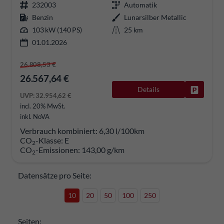
232003
Automatik
Benzin
Lunarsilber Metallic
103 kW (140 PS)
25 km
01.01.2026
26.808,53 €
26.567,64 €
Details
Fahrzeug
UVP:
32.954,62 €
incl. 20% MwSt.
inkl. NoVA
Verbrauch kombiniert:
6,30 l/100km
CO
-Klasse:
E
2
CO
-Emissionen:
143,00 g/km
2
Datensätze pro Seite:
10
20
50
100
250
Seiten: