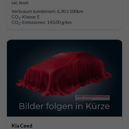
inkl. NoVA
Verbrauch kombiniert:
6,30 l/100km
CO
-Klasse:
E
2
CO
-Emissionen:
143,00 g/km
2
Kia Ceed