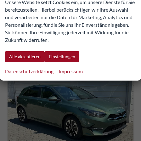
Unsere Website setzt Cookies ein, um unsere Dienste für Sie
26.808,53 €
bereitzustellen. Hierbei berücksichtigen wir Ihre Auswahl
26.567,64 €
und verarbeiten nur die Daten für Marketing, Analytics und
Details
Fahrzeug
Personalisierung, für die Sie uns Ihr Einverständnis geben.
UVP:
32.954,62 €
incl. 20% MwSt.
Sie können Ihre Einwilligung jederzeit mit Wirkung für die
inkl. NoVA
Zukunft widerrufen.
Verbrauch kombiniert:
6,30 l/100km
CO
-Klasse:
E
2
Alle akzeptieren
Einstellungen
CO
-Emissionen:
143,00 g/km
2
Datenschutzerklärung
Impressum