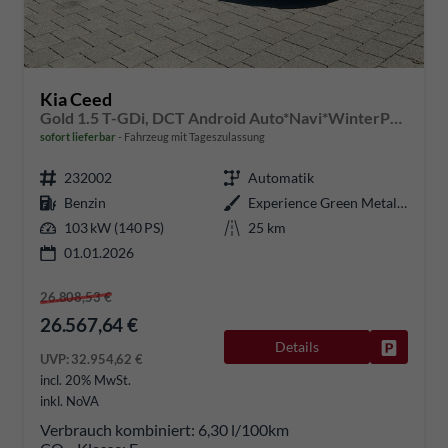
Kia Ceed
Gold 1.5 T-GDi, DCT Android Auto*Navi*WinterPak*Klimaauto*16"*Kamera*PrivacyGlas*
sofort lieferbar
Fahrzeug mit Tageszulassung
232002
Automatik
Benzin
Experience Green Metallic
103 kW (140 PS)
25 km
01.01.2026
26.808,53 €
26.567,64 €
Details
Fahrzeug
UVP:
32.954,62 €
incl. 20% MwSt.
inkl. NoVA
Verbrauch kombiniert:
6,30 l/100km