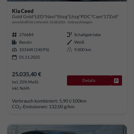
Kia Ceed
Gold Gold*LED*Navi*Shzg*Lhzg*PDC*Cam*17Zoll*
unverbindliche Lieferzeit:
21.08.2026
Gebrauchtwagen
276684
Schaltgetriebe
Benzin
Weiß
103 kW (140 PS)
9.000 km
01.11.2025
25.035,40 €
Details
Fahrzeug
incl. 20% MwSt.
inkl. NoVA
Verbrauch kombiniert:
5,90 l/100km
CO
-Emissionen:
132,00 g/km
2