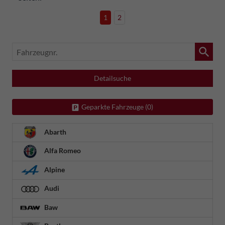
1
2
Fahrzeugnr.
Detailsuche
Geparkte Fahrzeuge (
0
)
Abarth
Alfa Romeo
Alpine
Audi
Baw