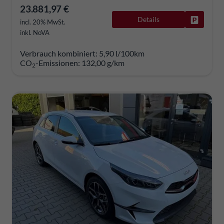
23.881,97 €
Details
Fahrzeug
incl. 20% MwSt.
inkl. NoVA
Verbrauch kombiniert:
5,90 l/100km
CO
-Emissionen:
132,00 g/km
2