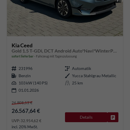
Kia Ceed
Gold 1.5 T-GDi, DCT Android Auto*Navi*WinterPak*Klimaauto*16"*Kamera*PrivacyGlas*
sofort lieferbar
Fahrzeug mit Tageszulassung
231996
Automatik
Benzin
Yucca Stahlgrau Metallic
103 kW (140 PS)
25 km
01.01.2026
26.808,53 €
26.567,64 €
Details
Fahrzeug
UVP:
32.954,62 €
incl. 20% MwSt.