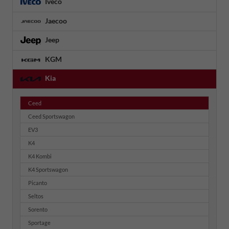
Iveco
Jaecoo
Jeep
KGM
Kia
Ceed
Ceed Sportswagon
EV3
K4
K4 Kombi
K4 Sportswagon
Picanto
Seltos
Sorento
Sportage