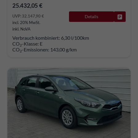
25.432,05 €
UVP:
32.147,90 €
Details
Fahrzeug
incl. 20% MwSt.
inkl. NoVA
Verbrauch kombiniert:
6,30 l/100km
CO
-Klasse:
E
2
CO
-Emissionen:
143,00 g/km
2