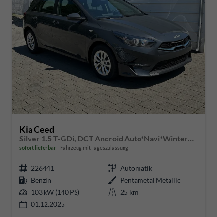
Kia Ceed
Silver 1.5 T-GDi, DCT Android Auto*Navi*WinterPak*Kamera*Klima*PDC hinten
sofort lieferbar
Fahrzeug mit Tageszulassung
226441
Automatik
Benzin
Pentametal Metallic
103 kW (140 PS)
25 km
01.12.2025