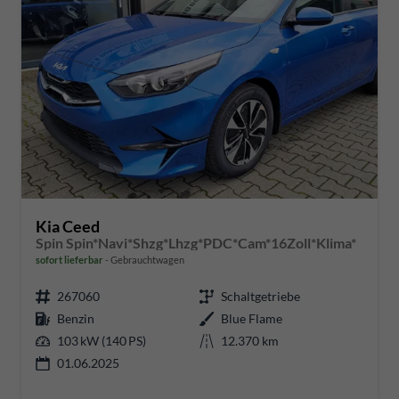
Kia Ceed
Spin Spin*Navi*Shzg*Lhzg*PDC*Cam*16Zoll*Klima*
sofort lieferbar
Gebrauchtwagen
267060
Schaltgetriebe
Benzin
Blue Flame
103 kW (140 PS)
12.370 km
01.06.2025