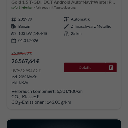
Gold 1.5 T-GDi, DCT Android Auto*Navi*WinterPak*Klimaauto*16"*Kamera*PrivacyGlas*
sofort lieferbar
Fahrzeug mit Tageszulassung
231999
Automatik
Benzin
Zilinaschwarz Metallic
103 kW (140 PS)
25 km
01.01.2026
26.808,53 €
26.567,64 €
Details
Fahrzeug
UVP:
32.954,62 €
incl. 20% MwSt.
inkl. NoVA
Verbrauch kombiniert:
6,30 l/100km
CO
-Klasse:
E
2
CO
-Emissionen:
143,00 g/km
2