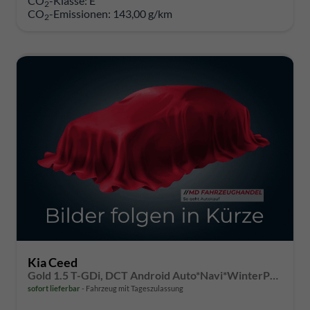
CO
-Klasse:
E
2
CO
-Emissionen:
143,00 g/km
2
Kia Ceed
Gold 1.5 T-GDi, DCT Android Auto*Navi*WinterPak*Klimaauto*16"*Kamera*PrivacyGlas*
sofort lieferbar
Fahrzeug mit Tageszulassung