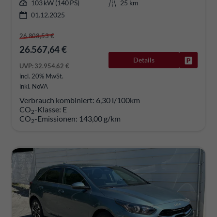
103 kW (140 PS)
25 km
01.12.2025
26.808,53 €
26.567,64 €
Details
Fahrzeug
UVP:
32.954,62 €
incl. 20% MwSt.
inkl. NoVA
Verbrauch kombiniert:
6,30 l/100km
CO
-Klasse:
E
2
CO
-Emissionen:
143,00 g/km
2