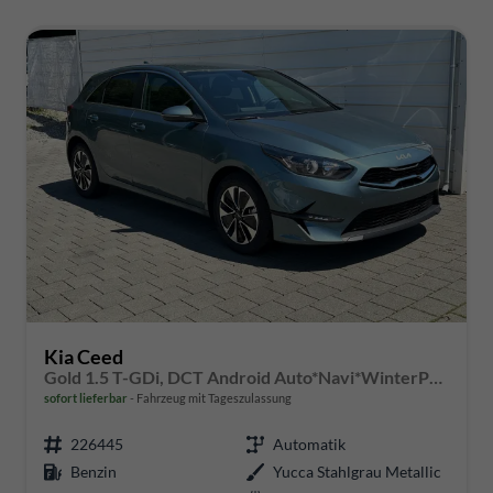
Kia Ceed
Gold 1.5 T-GDi, DCT Android Auto*Navi*WinterPak*Klimaauto*16"*Kamera*PrivacyGlas*
sofort lieferbar
Fahrzeug mit Tageszulassung
226445
Automatik
Benzin
Yucca Stahlgrau Metallic