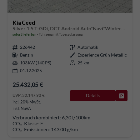
Kia Ceed
Silver 1.5 T-GDi, DCT Android Auto*Navi*WinterPak*Kamera*Klima*PDC hinten
sofort lieferbar
Fahrzeug mit Tageszulassung
226442
Automatik
Benzin
Experience Grün Metallic
103 kW (140 PS)
25 km
01.12.2025
25.432,05 €
UVP:
32.147,90 €
Details
Fahrzeug
incl. 20% MwSt.
inkl. NoVA
Verbrauch kombiniert:
6,30 l/100km
CO
-Klasse:
E
2
CO
-Emissionen:
143,00 g/km
2