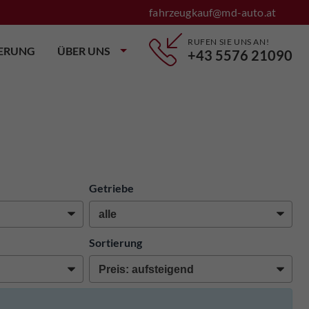
fahrzeugkauf@md-auto.at
RUFEN SIE UNS AN!
IERUNG
ÜBER UNS
+43 5576 21090
Getriebe
Sortierung