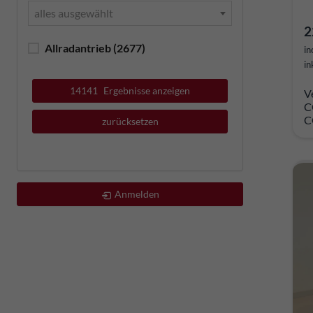
alles ausgewählt
2
Allradantrieb
(2677)
in
in
14141
Ergebnisse anzeigen
V
C
C
zurücksetzen
Anmelden