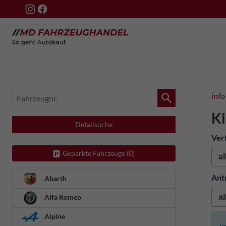
Fahrzeugnr.
info
Ki
Detailsuche
Ver
Geparkte Fahrzeuge (
0
)
Ant
Abarth
Alfa Romeo
Alpine
I