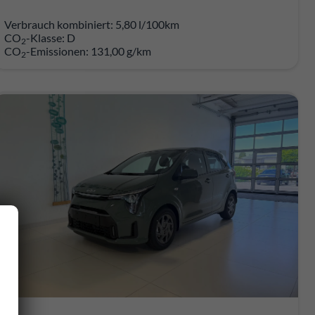
Verbrauch kombiniert:
5,80 l/100km
CO
-Klasse:
D
2
CO
-Emissionen:
131,00 g/km
2