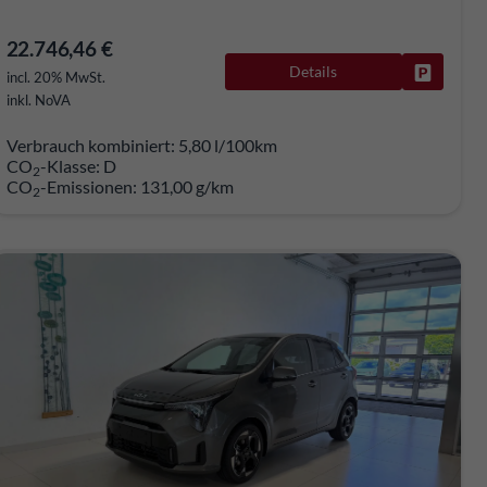
22.746,46 €
Details
rken
Fahrzeug
incl. 20% MwSt.
inkl. NoVA
Verbrauch kombiniert:
5,80 l/100km
CO
-Klasse:
D
2
CO
-Emissionen:
131,00 g/km
2