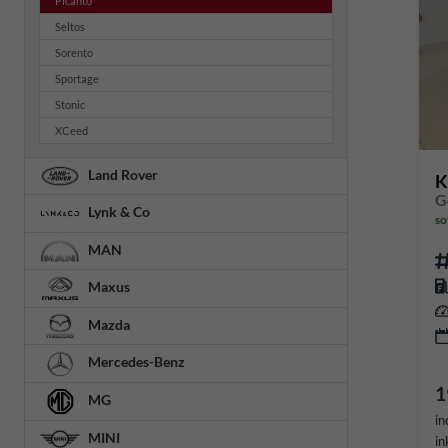
Picanto
Seltos
Sorento
Sportage
Stonic
XCeed
Land Rover
K
Lynk & Co
so
MAN
Maxus
Mazda
Mercedes-Benz
1
MG
in
MINI
in