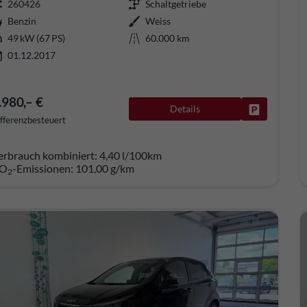
260426
Schaltgetriebe
Benzin
Weiss
49 kW (67 PS)
60.000 km
01.12.2017
.980,– €
Details
Fahrzeug pa
fferenzbesteuert
erbrauch kombiniert:
4,40 l/100km
O
-Emissionen:
101,00 g/km
2