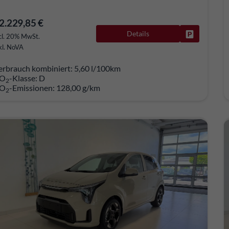
2.229,85 €
Details
Fahrzeug pa
cl. 20% MwSt.
kl. NoVA
erbrauch kombiniert:
5,60 l/100km
O
-Klasse:
D
2
O
-Emissionen:
128,00 g/km
2