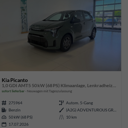
Kia Picanto
1,0 GDI AMT5 50 kW (68 PS) Klimaanlage, Lenkradheizung, Sitzheizung, Navigationssystem, Bluetooth, Android Auto, Apple CarPlay, Radio, DAB, Freisprecheinrichtung, Tempomat, 14 Zoll Leichtmetallfelgen, uvm.
sofort lieferbar
Neuwagen mit Tageszulassung
275964
Autom. 5-Gang
Benzin
(A2G) ADVENTUROUS GREEN
50 kW (68 PS)
10 km
17.07.2026