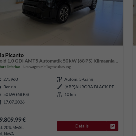
ia Picanto
Gold 1,0 GDI AMT5 Automatik 50 kW (68 PS) Klimaanlage, Sitzheizung, Lenkradheizung, Navigationssystem, Radio, DAB, Android Auto, Apple CarPlay, Freisprecheinrichtung, Bluetooth, Rückfahrkamera, 15 Zoll Leichtmetallfelgen, uvm.
fort lieferbar
Neuwagen mit Tageszulassung
275960
Autom. 5-Gang
Benzin
(ABP)AURORA BLACK PEARL
50 kW (68 PS)
10 km
17.07.2026
9.809,99 €
Details
Fahrzeug pa
cl. 20% MwSt.
kl. NoVA