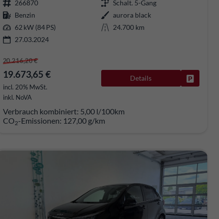
266870
Schalt. 5-Gang
Benzin
aurora black
62 kW (84 PS)
24.700 km
27.03.2024
20.216,20 €
19.673,65 €
Details
rken
Fahrzeug
incl. 20% MwSt.
inkl. NoVA
Verbrauch kombiniert:
5,00 l/100km
CO
-Emissionen:
127,00 g/km
2