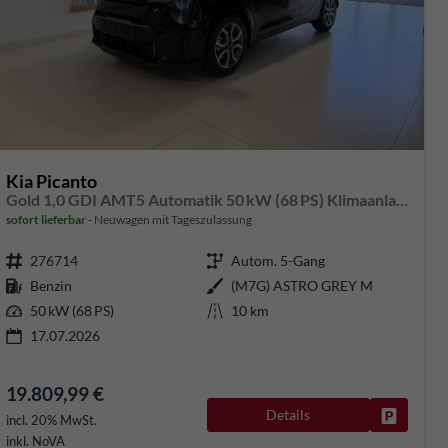
Kia Picanto
Gold 1,0 GDI AMT5 Automatik 50 kW (68 PS) Klimaanlage, Sitzheizung, Lenkradheizung, Navigationssystem, Radio, DAB, Android Auto, Apple CarPlay, Freisprecheinrichtung, Bluetooth, Rückfahrkamera, 15 Zoll Leichtmetallfelgen, uvm.
sofort lieferbar
Neuwagen mit Tageszulassung
276714
Autom. 5-Gang
Benzin
(M7G) ASTRO GREY M
50 kW (68 PS)
10 km
17.07.2026
19.809,99 €
Details
rken
Fahrzeug
incl. 20% MwSt.
inkl. NoVA