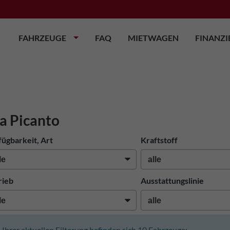
FAHRZEUGE
FAQ
MIETWAGEN
FINANZ
a Picanto
fügbarkeit, Art
Kraftstoff
rieb
Ausstattungslinie
n Ihrer aktuellen Filterung befinden sich
10
Fahrzeuge: