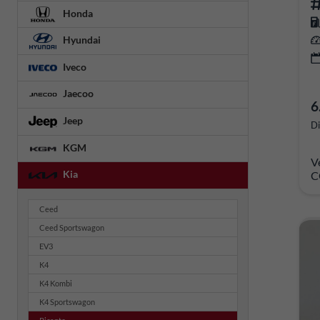
Honda
Hyundai
Iveco
Jaecoo
6
Jeep
Di
KGM
V
Kia
C
Ceed
Ceed Sportswagon
EV3
K4
K4 Kombi
K4 Sportswagon