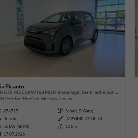
ia Picanto
1,0 GDI M5 50 kW (68 PS) Klimaanlage, Lenkradheizung, Sitzheizung, Navigationssystem, Bluetooth, Android Auto, Apple CarPlay, Radio, DAB, Freisprecheinrichtung, Tempomat, 14 Zoll Leichtmetallfelgen, uvm.
fort lieferbar
Neuwagen mit Tageszulassung
276717
Schalt. 5-Gang
Benzin
(M9Y)MILKY BEIGE
50 kW (68 PS)
10 km
17.07.2026