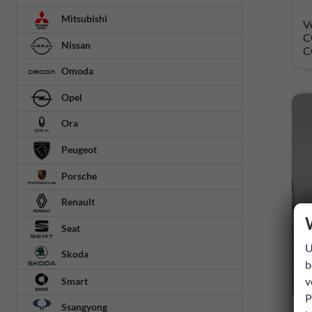
Mitsubishi
V
C
Nissan
C
Omoda
Opel
Ora
Peugeot
Porsche
Renault
Seat
U
Skoda
b
v
Smart
P
Ssangyong