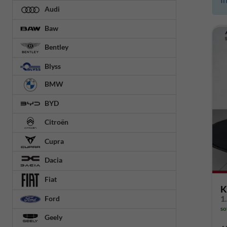
Audi
Baw
Bentley
Blyss
BMW
BYD
Citroën
Cupra
Dacia
Fiat
K
1
Ford
so
Geely