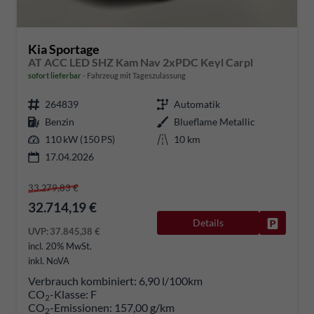
Kia Sportage
AT ACC LED SHZ Kam Nav 2xPDC Keyl Carpl
sofort lieferbar
Fahrzeug mit Tageszulassung
264839
Automatik
Benzin
Blueflame Metallic
110 kW (150 PS)
10 km
17.04.2026
33.279,83 €
32.714,19 €
Details
Fahrzeug
UVP:
37.845,38 €
incl. 20% MwSt.
inkl. NoVA
Verbrauch kombiniert:
6,90 l/100km
CO
-Klasse:
F
2
CO
-Emissionen:
157,00 g/km
2