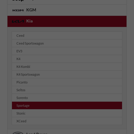
KGM
Kia
Ceed
Ceed Sportswagon
EV3
K4
K4 Kombi
K4 Sportswagon
Picanto
Seltos
Sorento
Sportage
Stonic
XCeed