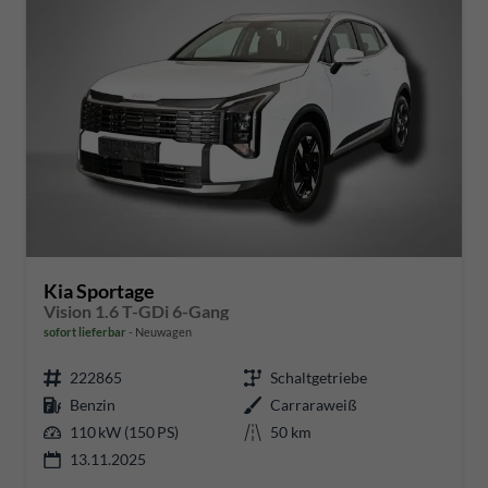
Kia Sportage
Vision 1.6 T-GDi 6-Gang
sofort lieferbar
Neuwagen
222865
Schaltgetriebe
Benzin
Carraraweiß
110 kW (150 PS)
50 km
13.11.2025