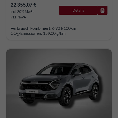
22.355,07 €
Details
Fahrzeug
incl. 20% MwSt.
inkl. NoVA
Verbrauch kombiniert:
6,90 l/100km
CO
-Emissionen:
159,00 g/km
2