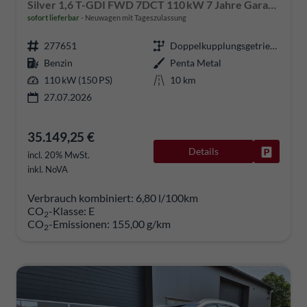
Silver 1,6 T-GDI FWD 7DCT 110 kW 7 Jahre Garantie (150 PS) Silver, Silver-Paket, 2-Zonen-Klimaautomatik, Sitz-/Lenkradheizung, Regensensor, Navi, DAB, Apple CarPlay/Android Auto, Rückfahrkamera, Parksensoren vorn/hinten, Full-LED, 17 Zoll LM, uvm.
sofort lieferbar
Neuwagen mit Tageszulassung
277651
Doppelkupplungsgetriebe (DSG)
Benzin
Penta Metal
110 kW (150 PS)
10 km
27.07.2026
35.149,25 €
Details
Fahrzeug
incl. 20% MwSt.
inkl. NoVA
Verbrauch kombiniert:
6,80 l/100km
CO
-Klasse:
E
2
CO
-Emissionen:
155,00 g/km
2