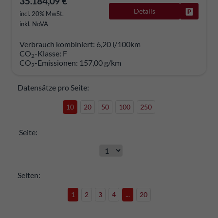
35.184,09 €
Details
Fahrzeug
incl. 20% MwSt.
inkl. NoVA
Verbrauch kombiniert:
6,20 l/100km
CO
-Klasse:
F
2
CO
-Emissionen:
157,00 g/km
2
Datensätze pro Seite:
10
20
50
100
250
Seite:
Seiten:
1
2
3
4
...
20