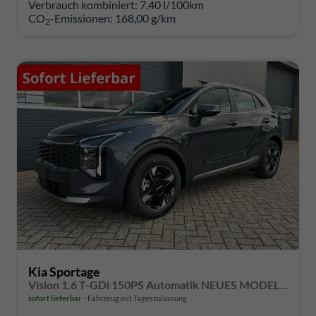
Verbrauch kombiniert:
7,40 l/100km
CO
-Emissionen:
168,00 g/km
2
Kia Sportage
Vision 1.6 T-GDi 150PS Automatik NEUES MODELL MY26 FACELIFT Sitzheizung Lenkradheizung Klimaautomatik Navi Bluetooth Touchscreen Apple CarPlay Android Auto PDC v+h 17"LM Rückf.Kamera ACC 2x Keyless
sofort lieferbar
Fahrzeug mit Tageszulassung