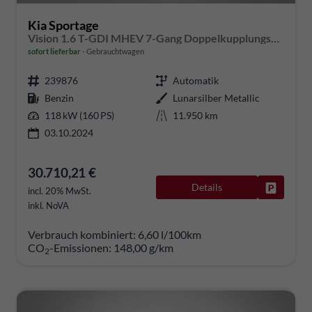
Kia Sportage
Vision 1.6 T-GDI MHEV 7-Gang Doppelkupplungsgetriebe DCT
sofort lieferbar
Gebrauchtwagen
239876
Automatik
Benzin
Lunarsilber Metallic
118 kW (160 PS)
11.950 km
03.10.2024
30.710,21 €
Details
Fahrzeug
incl. 20% MwSt.
inkl. NoVA
Verbrauch kombiniert:
6,60 l/100km
CO
-Emissionen:
148,00 g/km
2