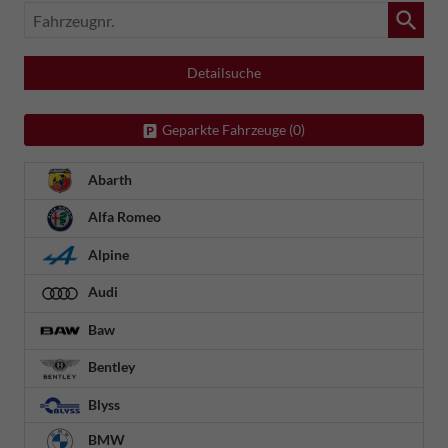
Fahrzeugnr.
Detailsuche
Geparkte Fahrzeuge (
0
)
Abarth
Alfa Romeo
Alpine
Audi
Baw
Bentley
Blyss
BMW