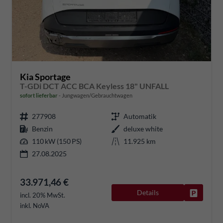
Kia Sportage
T-GDi DCT ACC BCA Keyless 18" UNFALL
sofort lieferbar
Jungwagen/Gebrauchtwagen
277908
Automatik
Benzin
deluxe white
110 kW (150 PS)
11.925 km
27.08.2025
33.971,46 €
Details
Fahrzeug
incl. 20% MwSt.
inkl. NoVA