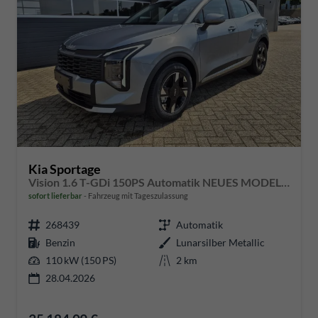
Kia Sportage
Vision 1.6 T-GDi 150PS Automatik NEUES MODELL MY26 FACELIFT Sitzheizung Lenkradheizung Klimaautomatik Navi Bluetooth Touchscreen Apple CarPlay Android Auto PDC v+h 17"LM Rückf.Kamera ACC 2x Keyless
sofort lieferbar
Fahrzeug mit Tageszulassung
268439
Automatik
Benzin
Lunarsilber Metallic
110 kW (150 PS)
2 km
28.04.2026