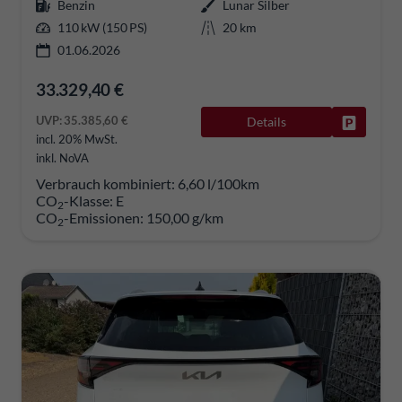
Benzin
Lunar Silber
110 kW (150 PS)
20 km
01.06.2026
33.329,40 €
UVP:
35.385,60 €
Details
Fahrzeug
incl. 20% MwSt.
inkl. NoVA
Verbrauch kombiniert:
6,60 l/100km
CO
-Klasse:
E
2
CO
-Emissionen:
150,00 g/km
2