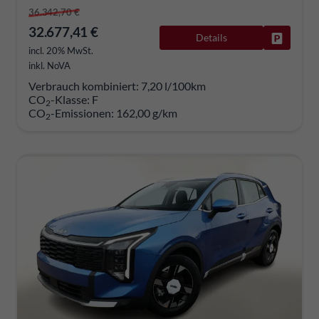
36.342,70 €
32.677,41 €
Details
Fahrzeug
incl. 20% MwSt.
inkl. NoVA
Verbrauch kombiniert:
7,20 l/100km
CO
-Klasse:
F
2
CO
-Emissionen:
162,00 g/km
2