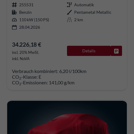
255531
Automatik
Benzin
Pentametal Metallic
110 kW (150 PS)
2 km
28.04.2026
34.226,18 €
Details
Fahrzeug
incl. 20% MwSt.
inkl. NoVA
Verbrauch kombiniert:
6,20 l/100km
CO
-Klasse:
E
2
CO
-Emissionen:
141,00 g/km
2