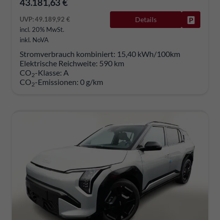
43.181,63 €
UVP:
49.189,92 €
Details
Fahrzeug
incl. 20% MwSt.
inkl. NoVA
Stromverbrauch kombiniert:
15,40 kWh/100km
Elektrische Reichweite:
590 km
CO
-Klasse:
A
2
CO
-Emissionen:
0 g/km
2