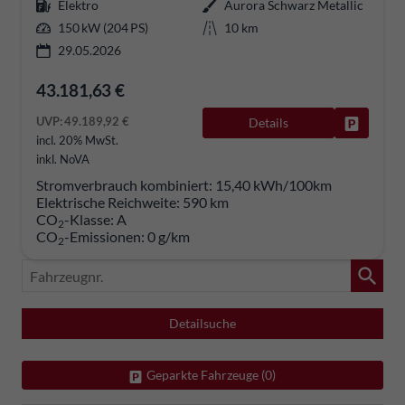
Elektro
Aurora Schwarz Metallic
150 kW (204 PS)
10 km
29.05.2026
43.181,63 €
UVP:
49.189,92 €
Details
Fahrzeug
incl. 20% MwSt.
inkl. NoVA
Stromverbrauch kombiniert:
15,40 kWh/100km
Elektrische Reichweite:
590 km
CO
-Klasse:
A
2
CO
-Emissionen:
0 g/km
2
Fahrzeugnr.
Detailsuche
Geparkte Fahrzeuge (
0
)