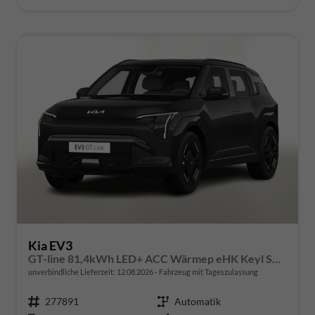
Kia EV3
GT-line 81,4kWh LED+ ACC Wärmep eHK Keyl SHZ
unverbindliche Lieferzeit:
12.08.2026
Fahrzeug mit Tageszulassung
277891
Automatik