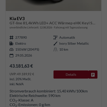
Kia EV3
GT-line 81,4kWh LED+ ACC Wärmep eHK Keyl SHZ
unverbindliche Lieferzeit:
12.08.2026
Fahrzeug mit Tageszulassung
277890
Automatik
Elektro
Ivory Silber Metallic
150 kW (204 PS)
10 km
29.05.2026
43.181,63 €
UVP:
49.189,92 €
Details
Fahrzeug
incl. 20% MwSt.
inkl. NoVA
Stromverbrauch kombiniert:
15,40 kWh/100km
Elektrische Reichweite:
590 km
CO
-Klasse:
A
2
CO
-Emissionen:
0 g/km
2