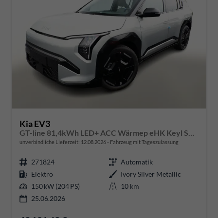
Kia EV3
GT-line 81,4kWh LED+ ACC Wärmep eHK Keyl SHZ
unverbindliche Lieferzeit:
12.08.2026
Fahrzeug mit Tageszulassung
271824
Automatik
Elektro
Ivory Silver Metallic
150 kW (204 PS)
10 km
25.06.2026