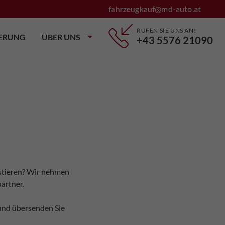
fahrzeugkauf@md-auto.at
RUFEN SIE UNS AN!
IERUNG
ÜBER UNS
+43 5576 21090
estieren? Wir nehmen
partner.
und übersenden Sie