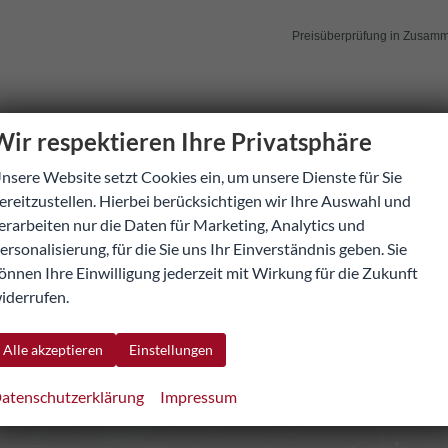
Preisüberprüfung in Zusamm
Wir respektieren Ihre Privatsphäre
nsere Website setzt Cookies ein, um unsere Dienste für Sie
Kontaktaufnahme
ereitzustellen. Hierbei berücksichtigen wir Ihre Auswahl und
erarbeiten nur die Daten für Marketing, Analytics und
nnen wir Ihnen behilflich se
ersonalisierung, für die Sie uns Ihr Einverständnis geben. Sie
Wir freuen
uns auf Sie!
önnen Ihre Einwilligung jederzeit mit Wirkung für die Zukunft
iderrufen.
Alle akzeptieren
Einstellungen
atenschutzerklärung
Impressum