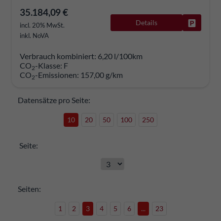
35.184,09 €
Details
Fahrzeug
incl. 20% MwSt.
inkl. NoVA
Verbrauch kombiniert:
6,20 l/100km
CO
-Klasse:
F
2
CO
-Emissionen:
157,00 g/km
2
Datensätze pro Seite:
10
20
50
100
250
Seite:
Seiten:
1
2
3
4
5
6
...
23