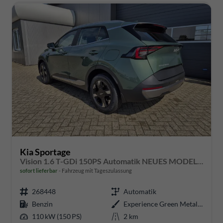
Kia Sportage
Vision 1.6 T-GDi 150PS Automatik NEUES MODELL MY26 FACELIFT Sitzheizung Lenkradheizung Klimaautomatik Navi Bluetooth Touchscreen Apple CarPlay Android Auto PDC v+h 17"LM Rückf.Kamera ACC 2x Keyless
sofort lieferbar
Fahrzeug mit Tageszulassung
268448
Automatik
Benzin
Experience Green Metallic
110 kW (150 PS)
2 km