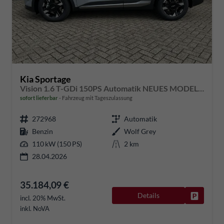
Kia Sportage
Vision 1.6 T-GDi 150PS Automatik NEUES MODELL MY26 FACELIFT Sitzheizung Lenkradheizung Klimaautomatik Navi Bluetooth Touchscreen Apple CarPlay Android Auto PDC v+h 17"LM Rückf.Kamera ACC 2x Keyless
sofort lieferbar
Fahrzeug mit Tageszulassung
272968
Automatik
Benzin
Wolf Grey
110 kW (150 PS)
2 km
28.04.2026
35.184,09 €
Details
Fahrzeug
incl. 20% MwSt.
inkl. NoVA