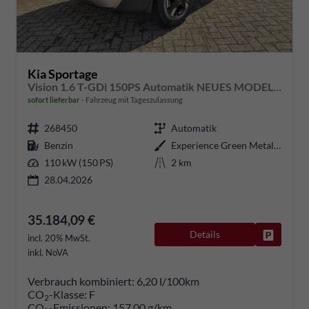
Kia Sportage
Vision 1.6 T-GDi 150PS Automatik NEUES MODELL MY26 FACELIFT Sitzheizung Lenkradheizung Klimaautomatik Navi Bluetooth Touchscreen Apple CarPlay Android Auto PDC v+h 17"LM Rückf.Kamera ACC 2x Keyless
sofort lieferbar
Fahrzeug mit Tageszulassung
268450
Automatik
Benzin
Experience Green Metallic
110 kW (150 PS)
2 km
28.04.2026
35.184,09 €
Details
Fahrzeug
incl. 20% MwSt.
inkl. NoVA
Verbrauch kombiniert:
6,20 l/100km
CO
-Klasse:
F
2
CO
-Emissionen:
157,00 g/km