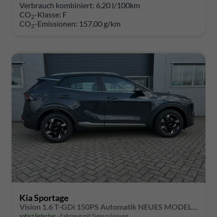
Verbrauch kombiniert:
6,20 l/100km
CO
-Klasse:
F
2
CO
-Emissionen:
157,00 g/km
2
Kia Sportage
Vision 1.6 T-GDi 150PS Automatik NEUES MODELL MY26 FACELIFT Sitzheizung Lenkradheizung Klimaautomatik Navi Bluetooth Touchscreen Apple CarPlay Android Auto PDC v+h 17"LM Rückf.Kamera ACC 2x Keyless
sofort lieferbar
Fahrzeug mit Tageszulassung