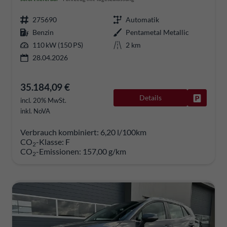
275690
Automatik
Benzin
Pentametal Metallic
110 kW (150 PS)
2 km
28.04.2026
35.184,09 €
Details
Fahrzeug
incl. 20% MwSt.
inkl. NoVA
Verbrauch kombiniert:
6,20 l/100km
CO
-Klasse:
F
2
CO
-Emissionen:
157,00 g/km
2