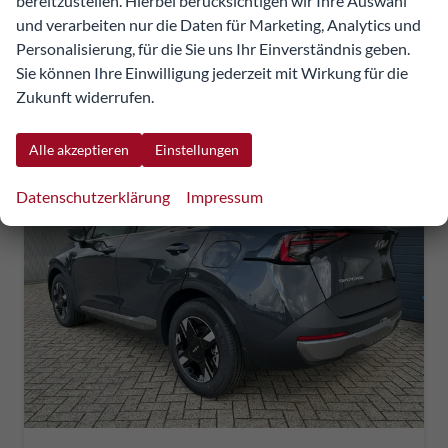
bereitzustellen. Hierbei berücksichtigen wir Ihre Auswahl
inkl. NoVA
und verarbeiten nur die Daten für Marketing, Analytics und
Personalisierung, für die Sie uns Ihr Einverständnis geben.
Verbrauch kombiniert:
6,20 l/100km
Sie können Ihre Einwilligung jederzeit mit Wirkung für die
CO
-Klasse:
F
2
Zukunft widerrufen.
CO
-Emissionen:
157,00 g/km
2
Alle akzeptieren
Einstellungen
Datenschutzerklärung
Impressum