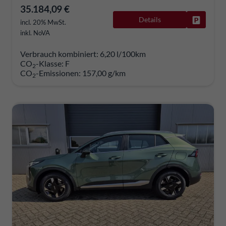
35.184,09 €
Details
Fahrzeug
incl. 20% MwSt.
inkl. NoVA
Verbrauch kombiniert:
6,20 l/100km
CO
-Klasse:
F
2
CO
-Emissionen:
157,00 g/km
2