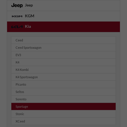
Jeep
KGM
Kia
Ceed
Ceed Sportswagon
EV3
K4
K4 Kombi
K4 Sportswagon
Picanto
Seltos
Sorento
Sportage
Stonic
XCeed