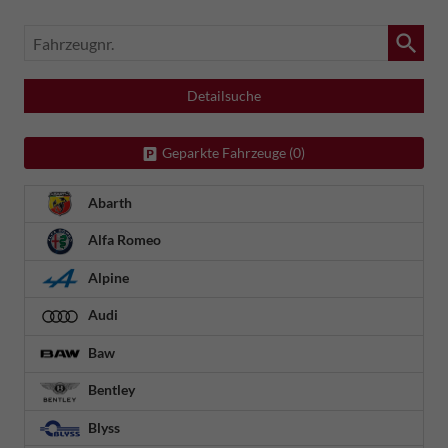
Fahrzeugnr.
Detailsuche
Geparkte Fahrzeuge (
0
)
Abarth
Alfa Romeo
Alpine
Audi
Baw
Bentley
Blyss