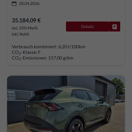
28.04.2026
35.184,09 €
Details
Fahrzeug
incl. 20% MwSt.
inkl. NoVA
Verbrauch kombiniert:
6,20 l/100km
CO
-Klasse:
F
2
CO
-Emissionen:
157,00 g/km
2