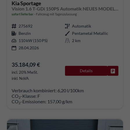
Kia Sportage
Vision 1.6 T-GDi 150PS Automatik NEUES MODELL MY26 FACELIFT Sitzheizung Lenkradheizung Klimaautomatik Navi Bluetooth Touchscreen Apple CarPlay Android Auto PDC v+h 17"LM Rückf.Kamera ACC 2x Keyless
sofort lieferbar
Fahrzeug mit Tageszulassung
275692
Automatik
Benzin
Pentametal Metallic
110 kW (150 PS)
2 km
28.04.2026
35.184,09 €
Details
Fahrzeug
incl. 20% MwSt.
inkl. NoVA
Verbrauch kombiniert:
6,20 l/100km
CO
-Klasse:
F
2
CO
-Emissionen:
157,00 g/km
2