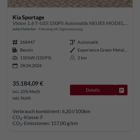
Kia Sportage
Vision 1.6 T-GDi 150PS Automatik NEUES MODELL MY26 FACELIFT Sitzheizung Lenkradheizung Klimaautomatik Navi Bluetooth Touchscreen Apple CarPlay Android Auto PDC v+h 17"LM Rückf.Kamera ACC 2x Keyless
sofort lieferbar
Fahrzeug mit Tageszulassung
268447
Automatik
Benzin
Experience Green Metallic
110 kW (150 PS)
2 km
28.04.2026
35.184,09 €
Details
Fahrzeug
incl. 20% MwSt.
inkl. NoVA
Verbrauch kombiniert:
6,20 l/100km
CO
-Klasse:
F
2
CO
-Emissionen:
157,00 g/km
2