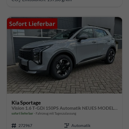
2
Kia Sportage
Vision 1.6 T-GDi 150PS Automatik NEUES MODELL MY26 FACELIFT Sitzheizung Lenkradheizung Klimaautomatik Navi Bluetooth Touchscreen Apple CarPlay Android Auto PDC v+h 17"LM Rückf.Kamera ACC 2x Keyless
sofort lieferbar
Fahrzeug mit Tageszulassung
272967
Automatik