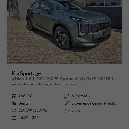
Kia Sportage
Vision 1.6 T-GDi 150PS Automatik NEUES MODELL MY26 FACELIFT Sitzheizung Lenkradheizung Klimaautomatik Navi Bluetooth Touchscreen Apple CarPlay Android Auto PDC v+h 17"LM Rückf.Kamera ACC 2x Keyless
sofort lieferbar
Fahrzeug mit Tageszulassung
268446
Automatik
Benzin
Experience Green Metallic
110 kW (150 PS)
2 km
28.04.2026