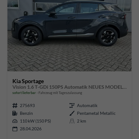
Kia Sportage
Vision 1.6 T-GDi 150PS Automatik NEUES MODELL MY26 FACELIFT Sitzheizung Lenkradheizung Klimaautomatik Navi Bluetooth Touchscreen Apple CarPlay Android Auto PDC v+h 17"LM Rückf.Kamera ACC 2x Keyless
sofort lieferbar
Fahrzeug mit Tageszulassung
275693
Automatik
Benzin
Pentametal Metallic
110 kW (150 PS)
2 km
28.04.2026