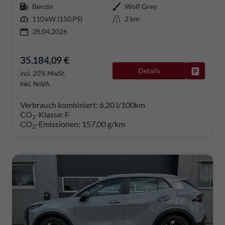
Benzin
Wolf Grey
110 kW (150 PS)
2 km
28.04.2026
35.184,09 €
Details
Fahrzeug
incl. 20% MwSt.
inkl. NoVA
Verbrauch kombiniert:
6,20 l/100km
CO
-Klasse:
F
2
CO
-Emissionen:
157,00 g/km
2