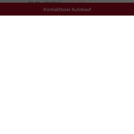
08:30 - 12:00 Uhr
Kontaktloser Autokauf
13:30 - 17:00 Uhr
Samstag:
10:00 - 13:00
Melden Sie sich bei uns
+43 5576 21090
fahrzeugkauf@md-auto.at
Wie können wir Ihnen helfen?