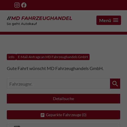
Menü
info
E-Mail-Anfrage an MD Fahrzeughandels GmbH
Gute Fahrt wünscht MD Fahrzeughandels GmbH.
Fahrzeugnr.
Detailsuche
Geparkte Fahrzeuge (
0
)