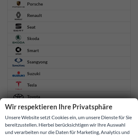
Porsche
Renault
Seat
Skoda
Smart
Ssangyong
Suzuki
Tesla
Toyota
Wir respektieren Ihre Privatsphäre
Volkswagen
Unsere Website setzt Cookies ein, um unsere Dienste für Sie
Volvo
bereitzustellen. Hierbei berücksichtigen wir Ihre Auswahl
Weitere
und verarbeiten nur die Daten für Marketing, Analytics und