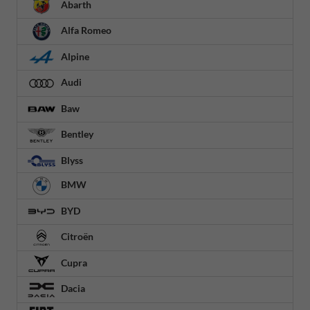
Abarth
Alfa Romeo
Alpine
Audi
Baw
Bentley
Blyss
BMW
BYD
Citroën
Cupra
Dacia