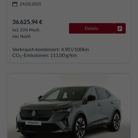
24.03.2025
36.625,94 €
Details
Fahrzeug
incl. 20% MwSt.
inkl. NoVA
Verbrauch kombiniert:
4,90 l/100km
CO
-Emissionen:
111,00 g/km
2