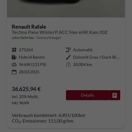
Renault Rafale
Techno Pano WinterP ACC Nav eHK Kam 20Z
sofort lieferbar
Gebrauchtwagen
275264
Automatik
Hybrid Benzin
Dolomit Grau / Dach Black Pearl-
96 kW (131 PS)
20.004 km
28.03.2025
36.625,94 €
Details
Fahrzeug
incl. 20% MwSt.
inkl. NoVA
Verbrauch kombiniert:
4,90 l/100km
CO
-Emissionen:
111,00 g/km
2