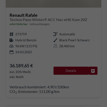
Renault Rafale
Techno Pano WinterP ACC Nav eHK Kam 20Z
sofort lieferbar
Gebrauchtwagen
273759
Automatik
Hybrid Benzin
Black Pearl-Schwarz
96 kW (131 PS)
28.460 km
24.03.2025
36.189,65 €
Details
Fahrzeug
incl. 20% MwSt.
inkl. NoVA
Verbrauch kombiniert:
4,90 l/100km
CO
-Emissionen:
111,00 g/km
2