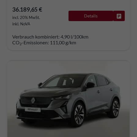
36.189,65 €
Details
Fahrzeug
incl. 20% MwSt.
inkl. NoVA
Verbrauch kombiniert:
4,90 l/100km
CO
-Emissionen:
111,00 g/km
2