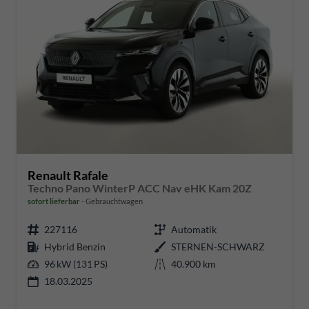
Renault Rafale
Techno Pano WinterP ACC Nav eHK Kam 20Z
sofort lieferbar
Gebrauchtwagen
227116
Automatik
Hybrid Benzin
STERNEN-SCHWARZ
96 kW (131 PS)
40.900 km
18.03.2025