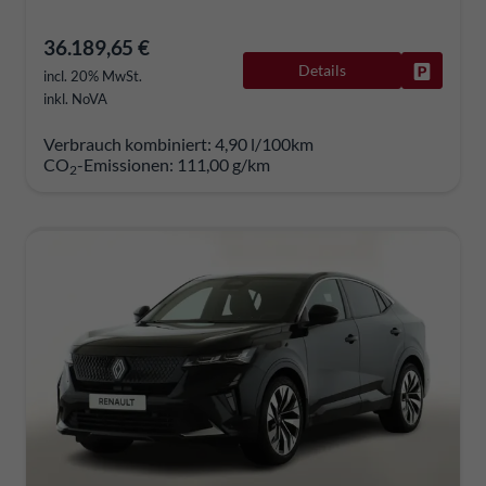
36.189,65 €
Details
Fahrzeug
incl. 20% MwSt.
inkl. NoVA
Verbrauch kombiniert:
4,90 l/100km
CO
-Emissionen:
111,00 g/km
2