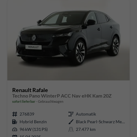
Renault Rafale
Techno Pano WinterP ACC Nav eHK Kam 20Z
sofort lieferbar
Gebrauchtwagen
276839
Automatik
Hybrid Benzin
Black Pearl-Schwarz Metallic
96 kW (131 PS)
27.477 km
15.04.2025