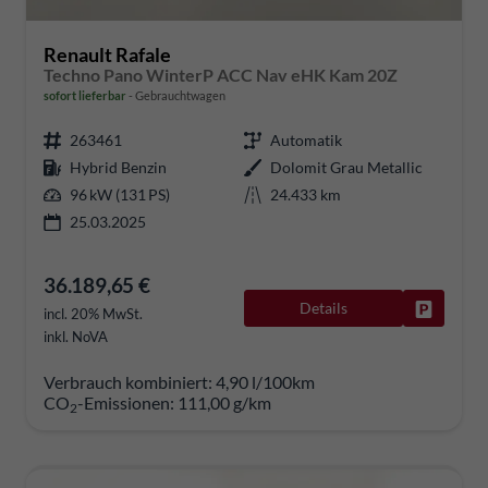
Renault Rafale
Techno Pano WinterP ACC Nav eHK Kam 20Z
sofort lieferbar
Gebrauchtwagen
263461
Automatik
Hybrid Benzin
Dolomit Grau Metallic
96 kW (131 PS)
24.433 km
25.03.2025
36.189,65 €
Details
Fahrzeug
incl. 20% MwSt.
inkl. NoVA
Verbrauch kombiniert:
4,90 l/100km
CO
-Emissionen:
111,00 g/km
2