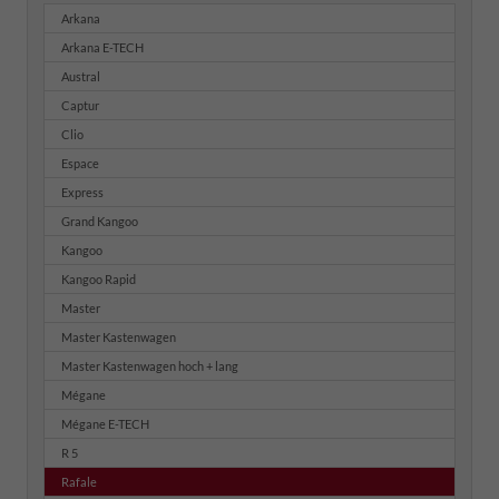
Arkana
Arkana E-TECH
Austral
Captur
Clio
Espace
Express
Grand Kangoo
Kangoo
Kangoo Rapid
Master
Master Kastenwagen
Master Kastenwagen hoch + lang
Mégane
Mégane E-TECH
R 5
Rafale