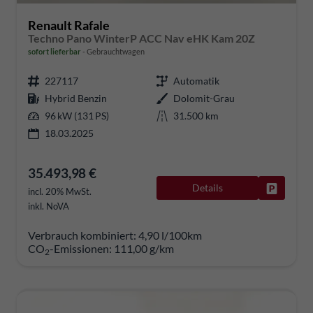
Renault Rafale
Techno Pano WinterP ACC Nav eHK Kam 20Z
sofort lieferbar
Gebrauchtwagen
227117
Automatik
Hybrid Benzin
Dolomit-Grau
96 kW (131 PS)
31.500 km
18.03.2025
35.493,98 €
Details
Fahrzeug
incl. 20% MwSt.
inkl. NoVA
Verbrauch kombiniert:
4,90 l/100km
CO
-Emissionen:
111,00 g/km
2