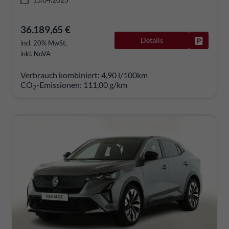
36.189,65 €
Details
Fahrzeug
incl. 20% MwSt.
inkl. NoVA
Verbrauch kombiniert:
4,90 l/100km
CO
-Emissionen:
111,00 g/km
2