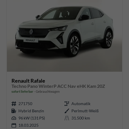
Renault Rafale
Techno Pano WinterP ACC Nav eHK Kam 20Z
sofort lieferbar
Gebrauchtwagen
271750
Automatik
Hybrid Benzin
Perlmutt-Weiß
96 kW (131 PS)
31.500 km
18.03.2025