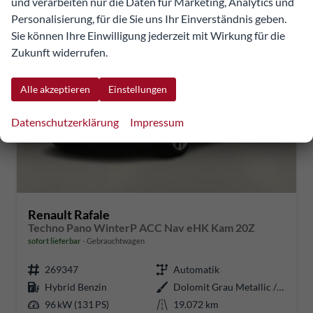
und verarbeiten nur die Daten für Marketing, Analytics und
Personalisierung, für die Sie uns Ihr Einverständnis geben.
Sie können Ihre Einwilligung jederzeit mit Wirkung für die
Zukunft widerrufen.
Alle akzeptieren
Einstellungen
Datenschutzerklärung
Impressum
Renault Rafale
Techno Pano WinterP ACC Nav eHK Kam 20Z
sofort lieferbar
Gebrauchtwagen
269347
Automatik
Hybrid Benzin
Dolomit Grau Metallic / Dach Bla
96 kW (131 PS)
19.072 km