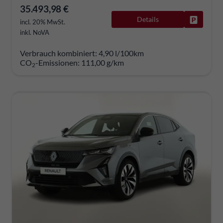
35.493,98 €
Details
Fahrzeug
incl. 20% MwSt.
inkl. NoVA
Verbrauch kombiniert:
4,90 l/100km
CO
-Emissionen:
111,00 g/km
2