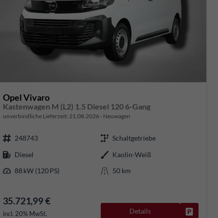
Opel Vivaro
Kastenwagen M (L2) 1.5 Diesel 120 6-Gang
unverbindliche Lieferzeit:
21.08.2026
Neuwagen
248743
Schaltgetriebe
Diesel
Kaolin-Weiß
88 kW (120 PS)
50 km
35.721,99 €
Details
rken
Fahrzeug
incl. 20% MwSt.