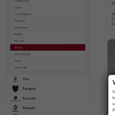
Combo Life
in
Corsa
V
Corsa Electric
C
Frontera
C
Grandland
Mokka
Movano
Vivaro
Vivaro Kombi
Zafira
Zafira Life
Ora
Peugeot
U
b
Porsche
v
Renault
P