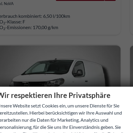
kl. NoVA
erbrauch kombiniert:
6,50 l/100km
O
-Klasse:
F
2
O
-Emissionen:
170,00 g/km
2
Wir respektieren Ihre Privatsphäre
nsere Website setzt Cookies ein, um unsere Dienste für Sie
ereitzustellen. Hierbei berücksichtigen wir Ihre Auswahl und
erarbeiten nur die Daten für Marketing, Analytics und
ersonalisierung, für die Sie uns Ihr Einverständnis geben. Sie