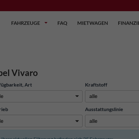
FAHRZEUGE
FAQ
MIETWAGEN
FINANZ
el Vivaro
fügbarkeit, Art
Kraftstoff
rieb
Ausstattungslinie
n Ihrer aktuellen Filterung befinden sich
25
Fahrzeuge: