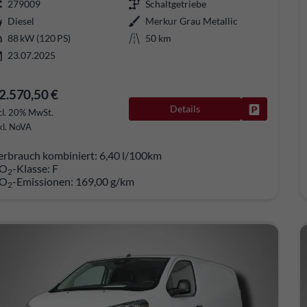
279009
Schaltgetriebe
Diesel
Merkur Grau Metallic
88 kW (120 PS)
50 km
23.07.2025
2.570,50 €
Details
Fahrzeug pa
cl. 20% MwSt.
kl. NoVA
erbrauch kombiniert:
6,40 l/100km
O
-Klasse:
F
2
O
-Emissionen:
169,00 g/km
2