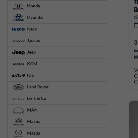
Honda
Hyundai
Iveco
Jaecoo
3
in
Jeep
in
KGM
V
Kia
C
C
Land Rover
Lynk & Co
MAN
Maxus
Mazda