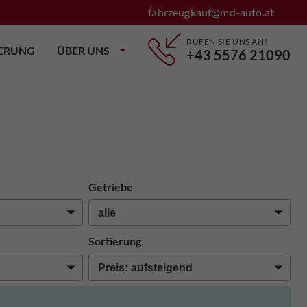
fahrzeugkauf@md-auto.at
RUFEN SIE UNS AN!
IERUNG
ÜBER UNS
+43 5576 21090
Getriebe
Sortierung