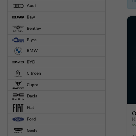
Audi
Baw
Bentley
Blyss
BMW
BYD
Citroën
Cupra
Dacia
Fiat
O
K
Ford
so
Geely