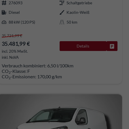
276093
Schaltgetriebe
Diesel
Kaolin-Weiß
88 kW (120 PS)
50 km
35.721,99 €
35.481,99 €
Details
rken
Fahrzeug
incl. 20% MwSt.
inkl. NoVA
Verbrauch kombiniert:
6,50 l/100km
CO
-Klasse:
F
2
CO
-Emissionen:
170,00 g/km
2