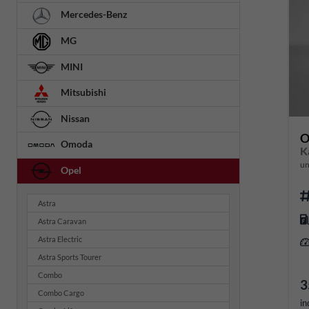
Mercedes-Benz
MG
MINI
Mitsubishi
Nissan
O
Omoda
K
un
Opel
Astra
Astra Caravan
Astra Electric
Astra Sports Tourer
Combo
3
Combo Cargo
in