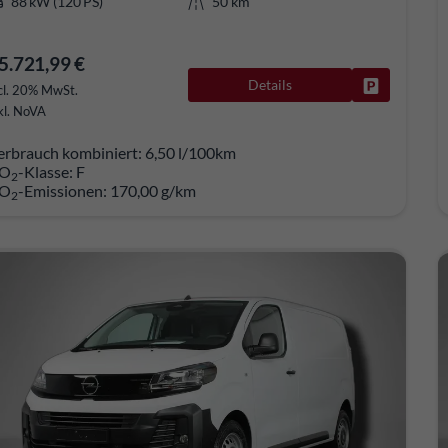
88 kW (120 PS)
50 km
5.721,99 €
Details
Fahrzeug pa
cl. 20% MwSt.
kl. NoVA
erbrauch kombiniert:
6,50 l/100km
O
-Klasse:
F
2
O
-Emissionen:
170,00 g/km
2