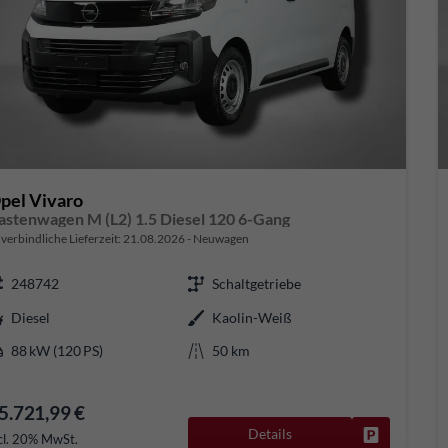
pel Vivaro
astenwagen M (L2) 1.5 Diesel 120 6-Gang
verbindliche Lieferzeit:
21.08.2026
Neuwagen
248742
Schaltgetriebe
Diesel
Kaolin-Weiß
88 kW (120 PS)
50 km
5.721,99 €
Details
Fahrzeug pa
cl. 20% MwSt.