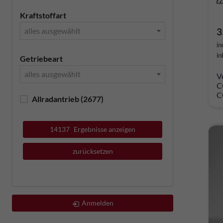
Kraftstoffart
3
alles ausgewählt
in
in
Getriebeart
alles ausgewählt
V
C
C
Allradantrieb
(2677)
14137
Ergebnisse anzeigen
zurücksetzen
Anmelden