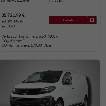
88 kW (120 PS)
50 km
35.721,99 €
Details
rken
Fahrzeug
incl. 20% MwSt.
inkl. NoVA
Verbrauch kombiniert:
6,50 l/100km
CO
-Klasse:
F
2
CO
-Emissionen:
170,00 g/km
2