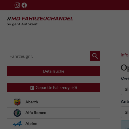
Fahrzeugnr.
info
Op
Detailsuche
Ver
Geparkte Fahrzeuge (
0
)
Ant
Abarth
Alfa Romeo
Alpine
I