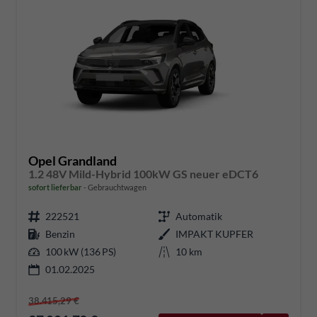
Opel Grandland
1.2 48V Mild-Hybrid 100kW GS neuer eDCT6
sofort lieferbar
Gebrauchtwagen
222521
Automatik
Benzin
IMPAKT KUPFER
100 kW (136 PS)
10 km
01.02.2025
38.415,29 €