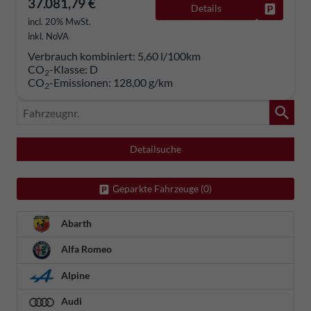
37.081,79 €
Details
Fahrzeug
incl. 20% MwSt.
inkl. NoVA
Verbrauch kombiniert:
5,60 l/100km
CO
-Klasse:
D
2
CO
-Emissionen:
128,00 g/km
2
Fahrzeugnr.
Detailsuche
Geparkte Fahrzeuge (
0
)
Abarth
Alfa Romeo
Alpine
Audi