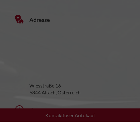
Adresse
Wiesstraße 16
6844 Altach, Österreich
Öffnungszeiten
Kontaktloser Autokauf