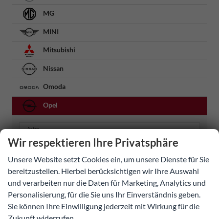
MG
MINI
Mitsubishi
Nissan
Omoda
Opel
Astra
Wir respektieren Ihre Privatsphäre
Astra Caravan
Astra Electric
Unsere Website setzt Cookies ein, um unsere Dienste für Sie
Astra Sports Tourer
bereitzustellen. Hierbei berücksichtigen wir Ihre Auswahl
Combo
und verarbeiten nur die Daten für Marketing, Analytics und
Combo Cargo
Personalisierung, für die Sie uns Ihr Einverständnis geben.
Sie können Ihre Einwilligung jederzeit mit Wirkung für die
Combo Life
Zukunft widerrufen.
Corsa