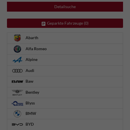
Detailsuche
Geparkte Fahrzeuge (
0
)
Abarth
Alfa Romeo
Alpine
Audi
Baw
Bentley
Blyss
BMW
BYD