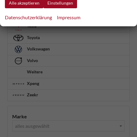
Alle akzeptieren
Einstellungen
Ssangyong
Suzuki
Datenschutzerklärung
Impressum
Tesla
Toyota
Volkswagen
Volvo
Weitere
Xpeng
Zeekr
Marke
alles ausgewählt