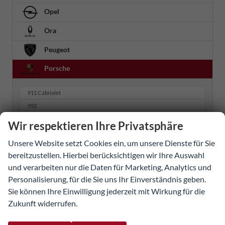
Opel
Ora
Peugeot
Porsche
911 Cabriolet
992
Cayenne
Wir respektieren Ihre Privatsphäre
Macan
Unsere Website setzt Cookies ein, um unsere Dienste für Sie
Renault
bereitzustellen. Hierbei berücksichtigen wir Ihre Auswahl
und verarbeiten nur die Daten für Marketing, Analytics und
Seat
Personalisierung, für die Sie uns Ihr Einverständnis geben.
Sie können Ihre Einwilligung jederzeit mit Wirkung für die
Skoda
Zukunft widerrufen.
Smart