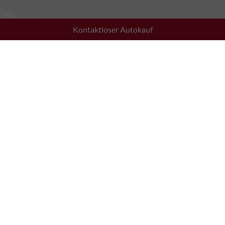
Kontaktloser Autokauf
Wiesstraße 16
6844 Altach, Österreich
Öffnungszeiten
Montag bis Donnerstag: