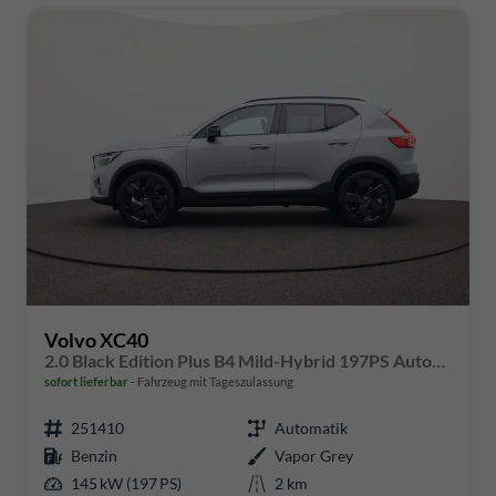
Volvo XC40
2.0 Black Edition Plus B4 Mild-Hybrid 197PS Automatik elektr. PanoDach Rückf.Kamera PDC v+h ACC el.Heckklappe Harman/Kardon-Sound Klimaautomatik Sitzheizung Lenkradheizung Apple CarPlay Android Auto 20-LM
sofort lieferbar
Fahrzeug mit Tageszulassung
251410
Automatik
Benzin
Vapor Grey
145 kW (197 PS)
2 km