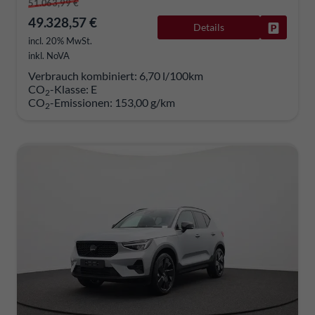
51.063,99 €
49.328,57 €
Details
Fahrzeug
incl. 20% MwSt.
inkl. NoVA
Verbrauch kombiniert:
6,70 l/100km
CO
-Klasse:
E
2
CO
-Emissionen:
153,00 g/km
2