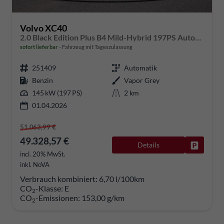
Volvo XC40
2.0 Black Edition Plus B4 Mild-Hybrid 197PS Automatik elektr. PanoDach Rückf.Kamera PDC v+h ACC el.Heckklappe Harman/Kardon-Sound Klimaautomatik Sitzheizung Lenkradheizung Apple CarPlay Android Auto 20-LM
sofort lieferbar
Fahrzeug mit Tageszulassung
251409
Automatik
Benzin
Vapor Grey
145 kW (197 PS)
2 km
01.04.2026
51.063,99 €
49.328,57 €
Details
Fahrzeug
incl. 20% MwSt.
inkl. NoVA
Verbrauch kombiniert:
6,70 l/100km
CO
-Klasse:
E
2
CO
-Emissionen:
153,00 g/km
2