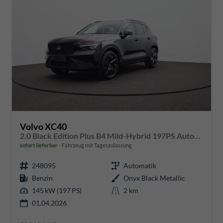
Volvo XC40
2.0 Black Edition Plus B4 Mild-Hybrid 197PS Automatik elektr. PanoDach Rückf.Kamera PDC v+h ACC el.Heckklappe Harman/Kardon-Sound Klimaautomatik Sitzheizung Lenkradheizung Apple CarPlay Android Auto 20-LM
sofort lieferbar
Fahrzeug mit Tageszulassung
248095
Automatik
Benzin
Onyx Black Metallic
145 kW (197 PS)
2 km
01.04.2026