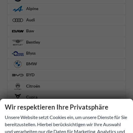
Alpine
Audi
Baw
Bentley
Blyss
BMW
BYD
Citroën
Cupra
Wir respektieren Ihre Privatsphäre
Dacia
Unsere Website setzt Cookies ein, um unsere Dienste für Sie
Fiat
bereitzustellen. Hierbei berücksichtigen wir Ihre Auswahl
Ford
und verarbeiten nur die Daten für Marketing, Analytics und