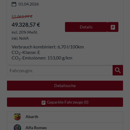
01.04.2026
51.063,99 €
49.328,57 €
Details
Fahrzeug
incl. 20% MwSt.
inkl. NoVA
Verbrauch kombiniert:
6,70 l/100km
CO
-Klasse:
E
2
CO
-Emissionen:
153,00 g/km
2
Fahrzeugnr.
Detailsuche
Geparkte Fahrzeuge (
0
)
Abarth
Alfa Romeo