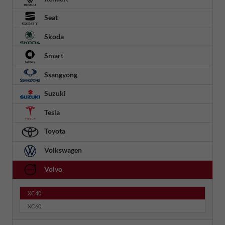
Seat
Skoda
Smart
Ssangyong
Suzuki
Tesla
Toyota
Volkswagen
Volvo
XC40
XC60