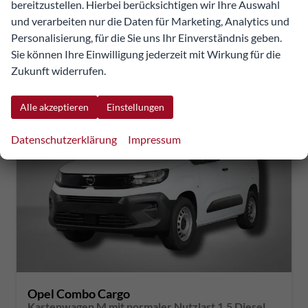
inkl. NoVA
bereitzustellen. Hierbei berücksichtigen wir Ihre Auswahl
Verbrauch kombiniert:
6,10 l/100km
und verarbeiten nur die Daten für Marketing, Analytics und
CO
-Klasse:
F
Personalisierung, für die Sie uns Ihr Einverständnis geben.
2
CO
-Emissionen:
161,00 g/km
2
Sie können Ihre Einwilligung jederzeit mit Wirkung für die
Zukunft widerrufen.
Alle akzeptieren
Einstellungen
Datenschutzerklärung
Impressum
Opel Combo Cargo
Kastenwagen M mit normaler Nutzlast 1.5 Diesel 6-Gang