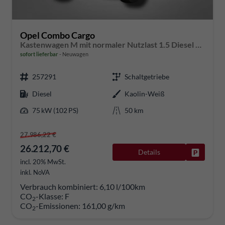
Opel Combo Cargo
Kastenwagen M mit normaler Nutzlast 1.5 Diesel 6-Gang
sofort lieferbar
Neuwagen
257291
Schaltgetriebe
Diesel
Kaolin-Weiß
75 kW (102 PS)
50 km
27.986,22 €
26.212,70 €
Details
Fahrzeug
incl. 20% MwSt.
inkl. NoVA
Verbrauch kombiniert:
6,10 l/100km
CO
-Klasse:
F
2
CO
-Emissionen:
161,00 g/km
2