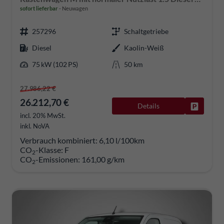
sofort lieferbar
Neuwagen
257296
Schaltgetriebe
Diesel
Kaolin-Weiß
75 kW (102 PS)
50 km
27.986,22 €
26.212,70 €
Details
Fahrzeug
incl. 20% MwSt.
inkl. NoVA
Verbrauch kombiniert:
6,10 l/100km
CO
-Klasse:
F
2
CO
-Emissionen:
161,00 g/km
2