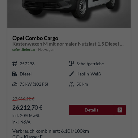
Opel Combo Cargo
Kastenwagen M mit normaler Nutzlast 1.5 Diesel 6-Gang
sofort lieferbar
Neuwagen
257293
Schaltgetriebe
Diesel
Kaolin-Weiß
75 kW (102 PS)
50 km
27.986,22 €
26.212,70 €
Details
Fahrzeug
incl. 20% MwSt.
inkl. NoVA
Verbrauch kombiniert:
6,10 l/100km
CO
-Klasse:
F