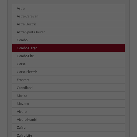
Astra
Astra Caravan
Astra Electric
Astra Sports Tourer
Combo
Combo Cargo
Combo Life
Corsa
Corsa Electric
Frontera
Grandland
Mokka
Movano
Vivaro
Vivaro Kombi
Zafira
Zafira Life