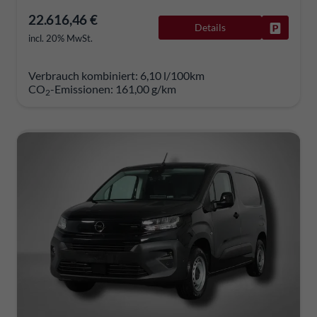
22.616,46 €
Details
Fahrzeug
incl. 20% MwSt.
Verbrauch kombiniert:
6,10 l/100km
CO
-Emissionen:
161,00 g/km
2