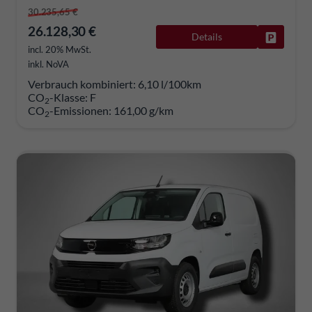
30.235,65 €
26.128,30 €
Details
Fahrzeug
incl. 20% MwSt.
inkl. NoVA
Verbrauch kombiniert:
6,10 l/100km
CO
-Klasse:
F
2
CO
-Emissionen:
161,00 g/km
2