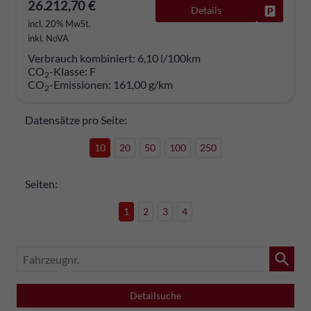
26.212,70 €
Details
Fahrzeug
incl. 20% MwSt.
inkl. NoVA
Verbrauch kombiniert:
6,10 l/100km
CO
-Klasse:
F
2
CO
-Emissionen:
161,00 g/km
2
Datensätze pro Seite:
10
20
50
100
250
Seiten:
1
2
3
4
Fahrzeugnr.
Detailsuche