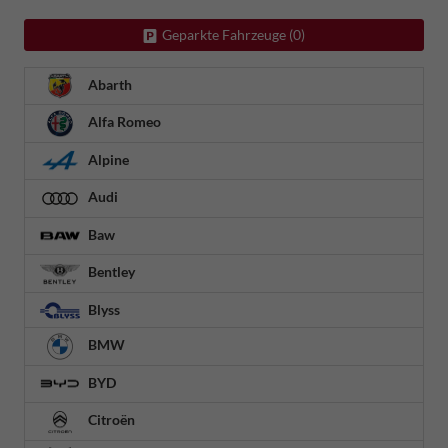
Geparkte Fahrzeuge (
0
)
Abarth
Alfa Romeo
Alpine
Audi
Baw
Bentley
Blyss
BMW
BYD
Citroën