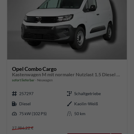
Opel Combo Cargo
Kastenwagen M mit normaler Nutzlast 1.5 Diesel 6-Gang
sofort lieferbar
Neuwagen
257297
Schaltgetriebe
Diesel
Kaolin-Weiß
75 kW (102 PS)
50 km
27.986,22 €