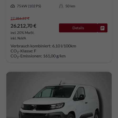
75 kW (102 PS)
50 km
27.986,22 €
26.212,70 €
Details
Fahrzeug
incl. 20% MwSt.
inkl. NoVA
Verbrauch kombiniert:
6,10 l/100km
CO
-Klasse:
F
2
CO
-Emissionen:
161,00 g/km
2