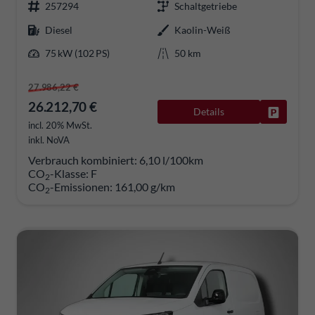
257294
Schaltgetriebe
Diesel
Kaolin-Weiß
75 kW (102 PS)
50 km
27.986,22 €
26.212,70 €
Details
Fahrzeug
incl. 20% MwSt.
inkl. NoVA
Verbrauch kombiniert:
6,10 l/100km
CO
-Klasse:
F
2
CO
-Emissionen:
161,00 g/km
2