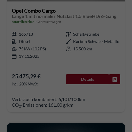
Opel Combo Cargo
Länge 1 mit normaler Nutzlast 1.5 BlueHDi 6-Gang
sofort lieferbar
Gebrauchtwagen
165713
Schaltgetriebe
Diesel
Karbon Schwarz Metallic
75 kW (102 PS)
15.500 km
19.11.2025
25.475,29 €
Details
Fahrzeug
incl. 20% MwSt.
Verbrauch kombiniert:
6,10 l/100km
CO
-Emissionen:
161,00 g/km
2