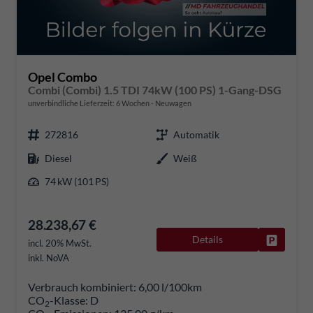
Opel Combo
Combi (Combi) 1.5 TDI 74kW (100 PS) 1-Gang-DSG
unverbindliche Lieferzeit:
6 Wochen
Neuwagen
272816
Automatik
Diesel
Weiß
74 kW (101 PS)
28.238,67 €
Details
Fahrzeug
incl. 20% MwSt.
inkl. NoVA
Verbrauch kombiniert:
6,00 l/100km
CO
-Klasse:
D
2