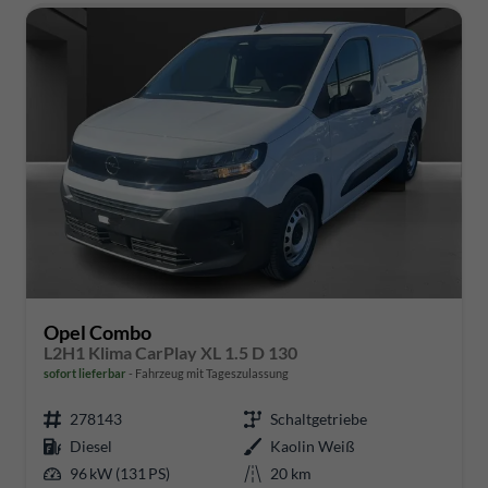
Opel Combo
L2H1 Klima CarPlay XL 1.5 D 130
sofort lieferbar
Fahrzeug mit Tageszulassung
278143
Schaltgetriebe
Diesel
Kaolin Weiß
96 kW (131 PS)
20 km