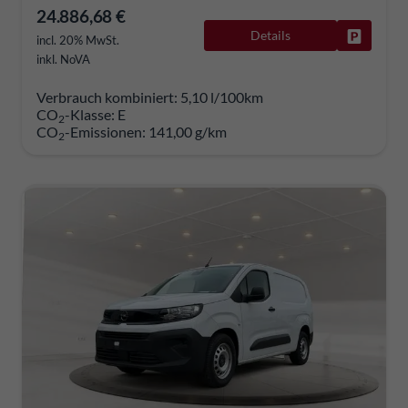
24.886,68 €
Details
Fahrzeug
incl. 20% MwSt.
inkl. NoVA
Verbrauch kombiniert:
5,10 l/100km
CO
-Klasse:
E
2
CO
-Emissionen:
141,00 g/km
2