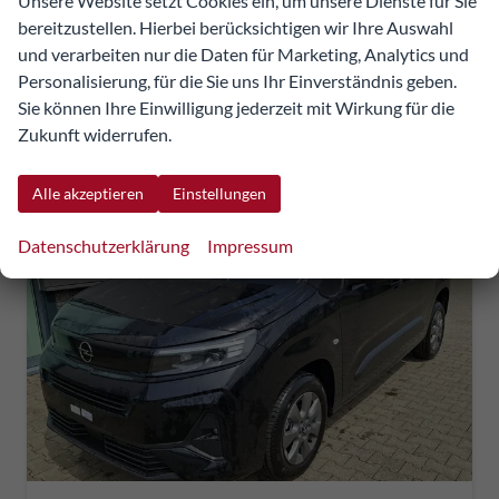
Unsere Website setzt Cookies ein, um unsere Dienste für Sie
incl. 20% MwSt.
bereitzustellen. Hierbei berücksichtigen wir Ihre Auswahl
inkl. NoVA
und verarbeiten nur die Daten für Marketing, Analytics und
Verbrauch kombiniert:
5,80 l/100km
Personalisierung, für die Sie uns Ihr Einverständnis geben.
CO
-Klasse:
E
2
Sie können Ihre Einwilligung jederzeit mit Wirkung für die
CO
-Emissionen:
151,00 g/km
2
Zukunft widerrufen.
Alle akzeptieren
Einstellungen
Datenschutzerklärung
Impressum