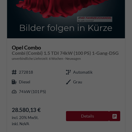
Opel Combo
Combi (Combi) 1.5 TDI 74kW (100 PS) 1-Gang-DSG
unverbindliche Lieferzeit:
6 Wochen
Neuwagen
272818
Automatik
Diesel
Grau
74 kW (101 PS)
28.580,13 €
Details
Fahrzeug
incl. 20% MwSt.
inkl. NoVA