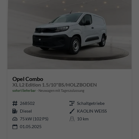
Opel Combo
XL L2 Edition 1.5/10"BS/HOLZBODEN
sofort lieferbar
Neuwagen mit Tageszulassung
268502
Schaltgetriebe
Diesel
KAOLIN WEISS
75 kW (102 PS)
10 km
01.05.2025