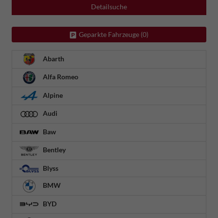
Detailsuche
Geparkte Fahrzeuge (
0
)
Abarth
Alfa Romeo
Alpine
Audi
Baw
Bentley
Blyss
BMW
BYD