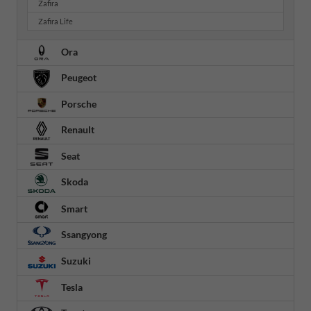
Zafira
Zafira Life
Ora
Peugeot
Porsche
Renault
Seat
Skoda
Smart
Ssangyong
Suzuki
Tesla