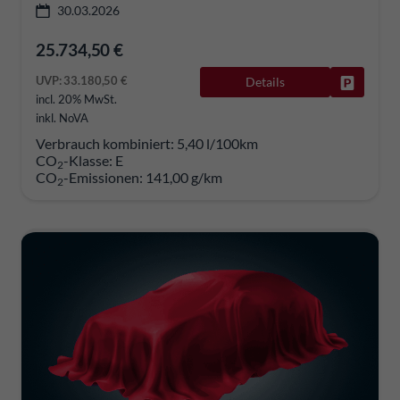
30.03.2026
25.734,50 €
UVP:
33.180,50 €
Details
Fahrzeug
incl. 20% MwSt.
inkl. NoVA
Verbrauch kombiniert:
5,40 l/100km
CO
-Klasse:
E
2
CO
-Emissionen:
141,00 g/km
2