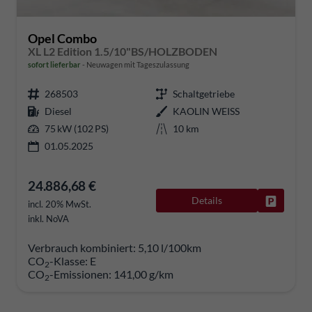
Opel Combo
XL L2 Edition 1.5/10"BS/HOLZBODEN
sofort lieferbar
Neuwagen mit Tageszulassung
268503
Schaltgetriebe
Diesel
KAOLIN WEISS
75 kW (102 PS)
10 km
01.05.2025
24.886,68 €
Details
Fahrzeug
incl. 20% MwSt.
inkl. NoVA
Verbrauch kombiniert:
5,10 l/100km
CO
-Klasse:
E
2
CO
-Emissionen:
141,00 g/km
2