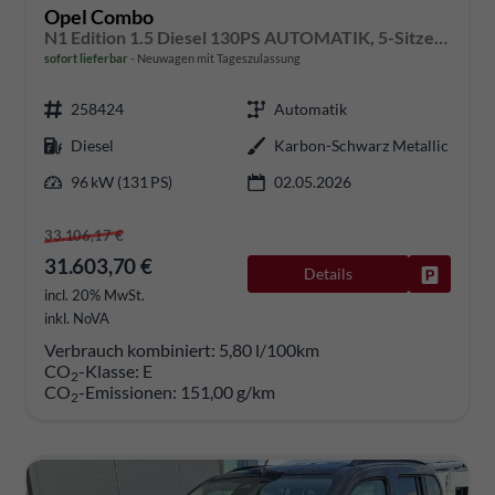
Opel Combo
N1 Edition 1.5 Diesel 130PS AUTOMATIK, 5-Sitzer, Karbon-Schwarz Metallic, NAVI, Parksensoren hinten, Rückfahrkamera, KEYLESS, 2-Zonen-Klimaautomatik, Schiebetüre links/rechts, 16" Alu, Abgedunkelte Scheiben Tempomat, IntelliLux Matrix-Licht
sofort lieferbar
Neuwagen mit Tageszulassung
258424
Automatik
Diesel
Karbon-Schwarz Metallic
96 kW (131 PS)
02.05.2026
33.106,17 €
31.603,70 €
Details
Fahrzeug
incl. 20% MwSt.
inkl. NoVA
Verbrauch kombiniert:
5,80 l/100km
CO
-Klasse:
E
2
CO
-Emissionen:
151,00 g/km
2