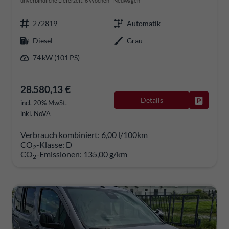
unverbindliche Lieferzeit:
6 Wochen
Neuwagen
272819
Automatik
Diesel
Grau
74 kW (101 PS)
28.580,13 €
Details
Fahrzeug
incl. 20% MwSt.
inkl. NoVA
Verbrauch kombiniert:
6,00 l/100km
CO
-Klasse:
D
2
CO
-Emissionen:
135,00 g/km
2