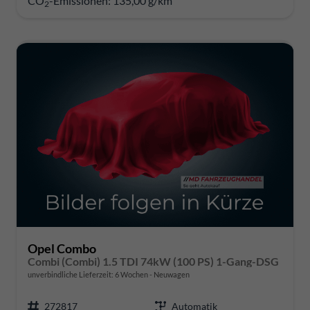
CO
-Emissionen:
135,00 g/km
2
Opel Combo
Combi (Combi) 1.5 TDI 74kW (100 PS) 1-Gang-DSG
unverbindliche Lieferzeit:
6 Wochen
Neuwagen
272817
Automatik