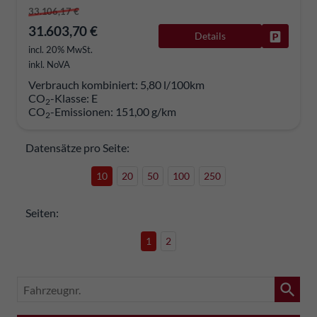
33.106,17 €
31.603,70 €
Details
Fahrzeug
incl. 20% MwSt.
inkl. NoVA
Verbrauch kombiniert:
5,80 l/100km
CO
-Klasse:
E
2
CO
-Emissionen:
151,00 g/km
2
Datensätze pro Seite:
10
20
50
100
250
Seiten:
1
2
Fahrzeugnr.