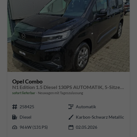
Opel Combo
N1 Edition 1.5 Diesel 130PS AUTOMATIK, 5-Sitzer, Karbon-Schwarz Metallic, NAVI, Parksensoren hinten, Rückfahrkamera, KEYLESS, 2-Zonen-Klimaautomatik, Schiebetüre links/rechts, 16" Alu, Abgedunkelte Scheiben Tempomat, IntelliLux Matrix-Licht
sofort lieferbar
Neuwagen mit Tageszulassung
258425
Automatik
Diesel
Karbon-Schwarz Metallic
96 kW (131 PS)
02.05.2026