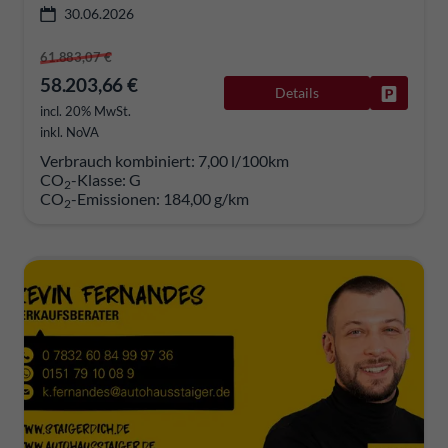
30.06.2026
61.883,07 €
58.203,66 €
Details
Fahrzeug
incl. 20% MwSt.
inkl. NoVA
Verbrauch kombiniert:
7,00 l/100km
CO
-Klasse:
G
2
CO
-Emissionen:
184,00 g/km
2