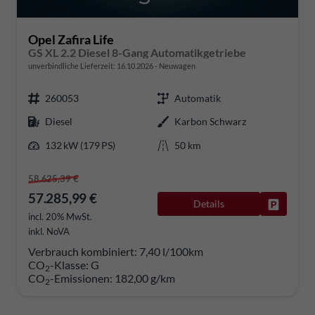
Opel Zafira Life
GS XL 2.2 Diesel 8-Gang Automatikgetriebe
unverbindliche Lieferzeit:
16.10.2026
Neuwagen
260053
Automatik
Diesel
Karbon Schwarz
132 kW (179 PS)
50 km
58.625,39 €
57.285,99 €
Details
Fahrzeug
incl. 20% MwSt.
inkl. NoVA
Verbrauch kombiniert:
7,40 l/100km
CO
-Klasse:
G
2
CO
-Emissionen:
182,00 g/km
2