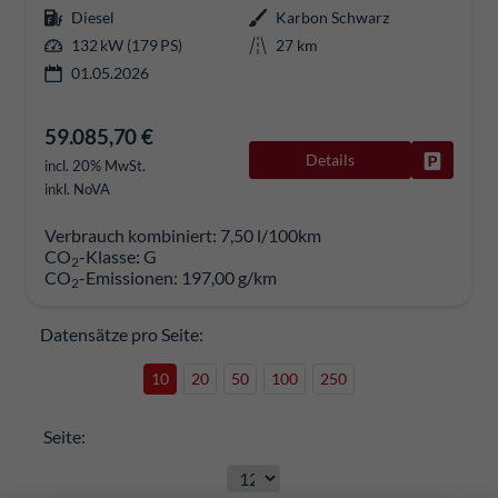
Diesel
Karbon Schwarz
132 kW (179 PS)
27 km
01.05.2026
59.085,70 €
Details
Fahrzeug
incl. 20% MwSt.
inkl. NoVA
Verbrauch kombiniert:
7,50 l/100km
CO
-Klasse:
G
2
CO
-Emissionen:
197,00 g/km
2
Datensätze pro Seite:
10
20
50
100
250
Seite: