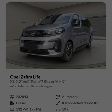
Opel Zafira Life
XL 2.2*Voll*Pano*7 Sitzer*AHK*
sofort lieferbar
Gebrauchtwagen
232843
Automatik
Diesel
Karbonschwarz und Kontrastgrau
132 kW (179 PS)
10 km