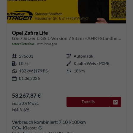
Opel Zafira Life
GS-7 Sitzer L GS L-Version 7 Sitzer+AHK+Standheizung
sofort lieferbar
Vorführwagen
276681
Automatik
Diesel
Kaolin Weis - P0PR
132 kW (179 PS)
10 km
01.06.2026
58.267,87 €
Details
Fahrzeug
incl. 20% MwSt.
inkl. NoVA
Verbrauch kombiniert:
7,10 l/100km
CO
-Klasse:
G
2