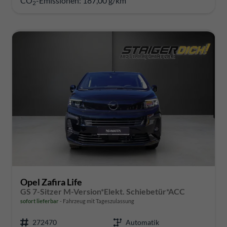
CO
-Emissionen:
187,00 g/km
2
Opel Zafira Life
GS 7-Sitzer M-Version*Elekt. Schiebetür*ACC
sofort lieferbar
Fahrzeug mit Tageszulassung
272470
Automatik