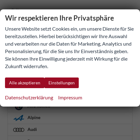
Seiten:
Wir respektieren Ihre Privatsphäre
1
...
9
10
11
12
Unsere Website setzt Cookies ein, um unsere Dienste für Sie
bereitzustellen. Hierbei berücksichtigen wir Ihre Auswahl
Fahrzeugnr.
und verarbeiten nur die Daten für Marketing, Analytics und
Personalisierung, für die Sie uns Ihr Einverständnis geben.
Sie können Ihre Einwilligung jederzeit mit Wirkung für die
Detailsuche
Zukunft widerrufen.
Geparkte Fahrzeuge (
0
)
Alle akzeptieren
Einstellungen
Abarth
Datenschutzerklärung
Impressum
Alfa Romeo
Alpine
Audi