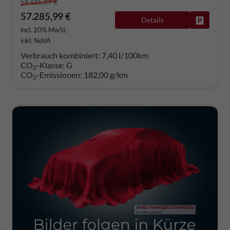
58.625,39 €
57.285,99 €
Details
Fahrzeug
incl. 20% MwSt.
inkl. NoVA
Verbrauch kombiniert:
7,40 l/100km
CO
-Klasse:
G
2
CO
-Emissionen:
182,00 g/km
2