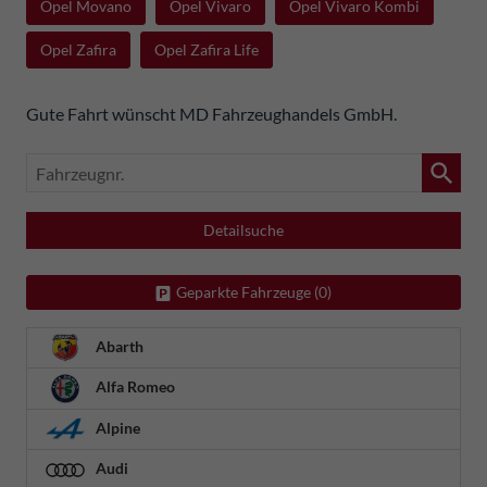
Opel Movano
Opel Vivaro
Opel Vivaro Kombi
Opel Zafira
Opel Zafira Life
Gute Fahrt wünscht MD Fahrzeughandels GmbH.
Fahrzeugnr.
Detailsuche
Geparkte Fahrzeuge (
0
)
Abarth
Alfa Romeo
Alpine
Audi