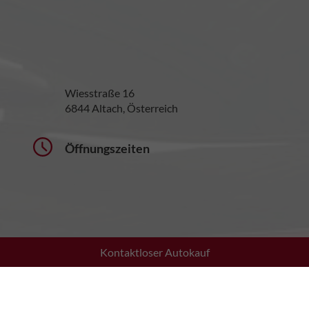
Wiesstraße 16
6844 Altach, Österreich
Öffnungszeiten
Kontaktloser Autokauf
Montag bis Donnerstag:
08:30 - 12:00 Uhr
13:30 - 17:30 Uhr