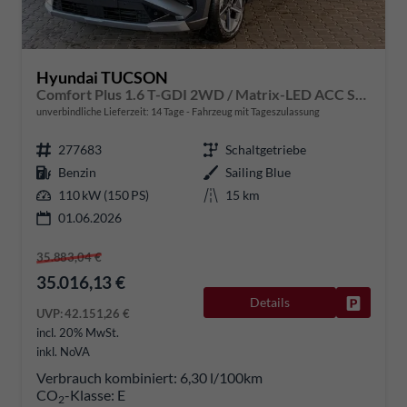
Hyundai TUCSON
Comfort Plus 1.6 T-GDI 2WD / Matrix-LED ACC Shz vo+hi + Lenkradheizung Elek. Heck Alu 18"
unverbindliche Lieferzeit:
14 Tage
Fahrzeug mit Tageszulassung
277683
Schaltgetriebe
Benzin
Sailing Blue
110 kW (150 PS)
15 km
01.06.2026
35.883,04 €
35.016,13 €
Details
Fahrzeug
UVP:
42.151,26 €
incl. 20% MwSt.
inkl. NoVA
Verbrauch kombiniert:
6,30 l/100km
CO
-Klasse:
E
2