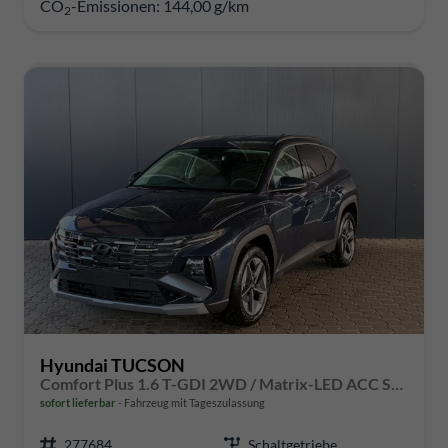
CO
-Emissionen:
144,00 g/km
2
Hyundai TUCSON
Comfort Plus 1.6 T-GDI 2WD / Matrix-LED ACC Shz vo+hi + Lenkradheizung Elek. Heck Alu 18"
sofort lieferbar
Fahrzeug mit Tageszulassung
277684
Schaltgetriebe