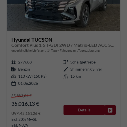
Hyundai TUCSON
Comfort Plus 1.6 T-GDI 2WD / Matrix-LED ACC Shz vo+hi + Lenkradheizung Elek. Heck Alu 18"
unverbindliche Lieferzeit:
14 Tage
Fahrzeug mit Tageszulassung
277688
Schaltgetriebe
Benzin
Shimmering Silver
110 kW (150 PS)
15 km
01.06.2026
35.883,04 €
35.016,13 €
Details
Fahrzeug
UVP:
42.151,26 €
incl. 20% MwSt.
inkl. NoVA