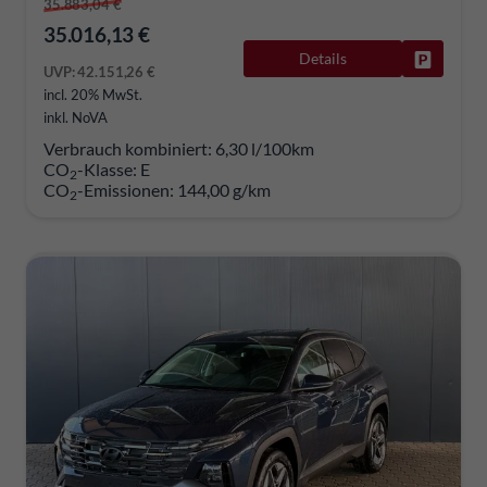
35.883,04 €
35.016,13 €
Details
Fahrzeug
UVP:
42.151,26 €
incl. 20% MwSt.
inkl. NoVA
Verbrauch kombiniert:
6,30 l/100km
CO
-Klasse:
E
2
CO
-Emissionen:
144,00 g/km
2