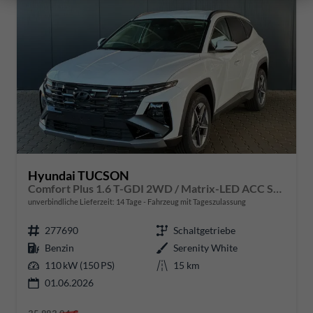
Hyundai TUCSON
Comfort Plus 1.6 T-GDI 2WD / Matrix-LED ACC Shz vo+hi + Lenkradheizung Elek. Heck Alu 18"
unverbindliche Lieferzeit:
14 Tage
Fahrzeug mit Tageszulassung
277690
Schaltgetriebe
Benzin
Serenity White
110 kW (150 PS)
15 km
01.06.2026