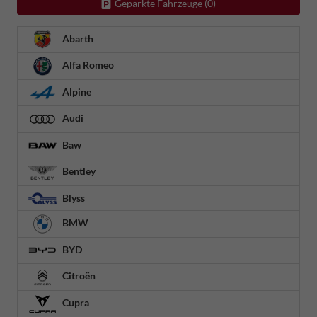
Geparkte Fahrzeuge (
0
)
Abarth
Alfa Romeo
Alpine
Audi
Baw
Bentley
Blyss
BMW
BYD
Citroën
Cupra