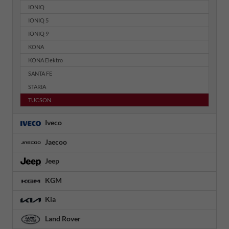
IONIQ
IONIQ 5
IONIQ 9
KONA
KONA Elektro
SANTA FE
STARIA
TUCSON
Iveco
Jaecoo
Jeep
KGM
Kia
Land Rover