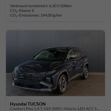
Verbrauch kombiniert:
6,30 l/100km
CO
-Klasse:
E
2
CO
-Emissionen:
144,00 g/km
2
Hyundai TUCSON
Comfort Plus 1.6 T-GDI 2WD / Matrix-LED ACC Shz vo+hi + Lenkradheizung Elek. Heck Alu 18"