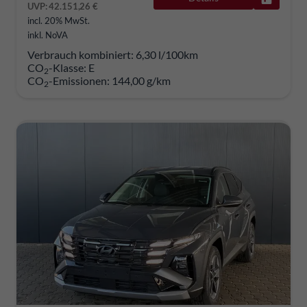
UVP:
42.151,26 €
incl. 20% MwSt.
inkl. NoVA
Verbrauch kombiniert:
6,30 l/100km
CO
-Klasse:
E
2
CO
-Emissionen:
144,00 g/km
2