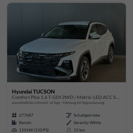
Hyundai TUCSON
Comfort Plus 1.6 T-GDI 2WD / Matrix-LED ACC Shz vo+hi + Lenkradheizung Elek. Heck Alu 18"
unverbindliche Lieferzeit:
14 Tage
Fahrzeug mit Tageszulassung
277687
Schaltgetriebe
Benzin
Serenity White
110 kW (150 PS)
15 km