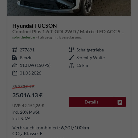
Hyundai TUCSON
Comfort Plus 1.6 T-GDI 2WD / Matrix-LED ACC Shz vo+hi + Lenkradheizung Elek. Heck Alu 18"
sofort lieferbar
Fahrzeug mit Tageszulassung
277691
Schaltgetriebe
Benzin
Serenity White
110 kW (150 PS)
15 km
01.03.2026
35.883,04 €
35.016,13 €
Details
Fahrzeug
UVP:
42.151,26 €
incl. 20% MwSt.
inkl. NoVA
Verbrauch kombiniert:
6,30 l/100km
CO
-Klasse:
E
2