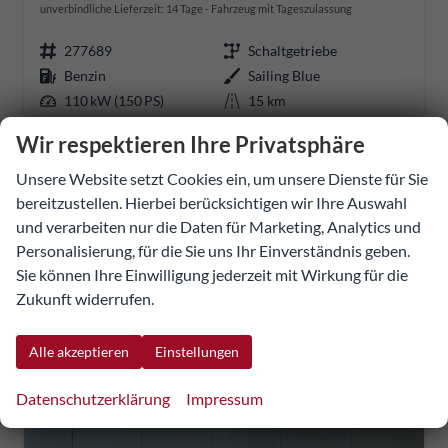
unverbindliche Lieferzeit:
14 Tage
Fahrzeug mit Tageszulassung
277689
Schaltgetriebe
Benzin
Sailing Blue
110 kW (150 PS)
15 km
01.06.2026
Wir respektieren Ihre Privatsphäre
35.883,04 €
Unsere Website setzt Cookies ein, um unsere Dienste für Sie
35.016,13 €
bereitzustellen. Hierbei berücksichtigen wir Ihre Auswahl
Details
Fahrzeug
und verarbeiten nur die Daten für Marketing, Analytics und
UVP:
42.151,26 €
Personalisierung, für die Sie uns Ihr Einverständnis geben.
incl. 20% MwSt.
Sie können Ihre Einwilligung jederzeit mit Wirkung für die
inkl. NoVA
Zukunft widerrufen.
Verbrauch kombiniert:
6,30 l/100km
CO
-Klasse:
E
2
CO
-Emissionen:
144,00 g/km
2
Alle akzeptieren
Einstellungen
Datenschutzerklärung
Impressum