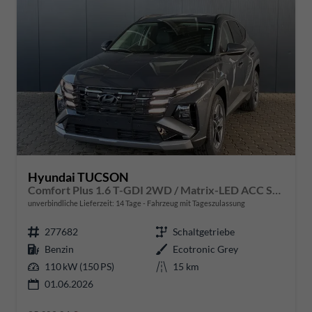
Hyundai TUCSON
Comfort Plus 1.6 T-GDI 2WD / Matrix-LED ACC Shz vo+hi + Lenkradheizung Elek. Heck Alu 18"
unverbindliche Lieferzeit:
14 Tage
Fahrzeug mit Tageszulassung
277682
Schaltgetriebe
Benzin
Ecotronic Grey
110 kW (150 PS)
15 km
01.06.2026