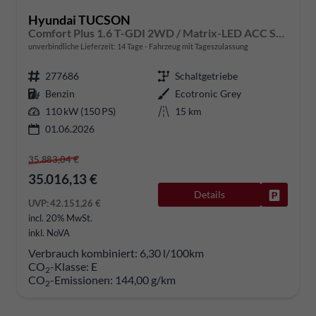
Hyundai TUCSON
Comfort Plus 1.6 T-GDI 2WD / Matrix-LED ACC Shz vo+hi + Lenkradheizung Elek. Heck Alu 18"
unverbindliche Lieferzeit:
14 Tage
Fahrzeug mit Tageszulassung
277686
Schaltgetriebe
Benzin
Ecotronic Grey
110 kW (150 PS)
15 km
01.06.2026
35.883,04 €
35.016,13 €
Details
Fahrzeug
UVP:
42.151,26 €
incl. 20% MwSt.
inkl. NoVA
Verbrauch kombiniert:
6,30 l/100km
CO
-Klasse:
E
2
CO
-Emissionen:
144,00 g/km
2