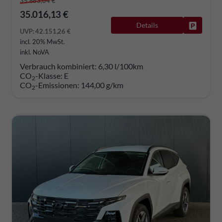
35.883,04 €
35.016,13 €
Details
Fahrzeug
UVP:
42.151,26 €
incl. 20% MwSt.
inkl. NoVA
Verbrauch kombiniert:
6,30 l/100km
CO
-Klasse:
E
2
CO
-Emissionen:
144,00 g/km
2