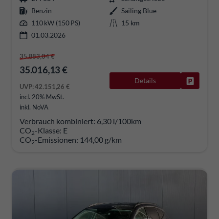
Benzin
Sailing Blue
110 kW (150 PS)
15 km
01.03.2026
35.883,04 €
35.016,13 €
Details
Fahrzeug
UVP:
42.151,26 €
incl. 20% MwSt.
inkl. NoVA
Verbrauch kombiniert:
6,30 l/100km
CO
-Klasse:
E
2
CO
-Emissionen:
144,00 g/km
2