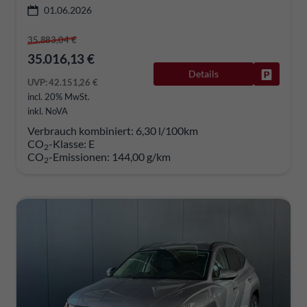
01.06.2026
35.883,04 €
35.016,13 €
Details
Fahrzeug
UVP:
42.151,26 €
incl. 20% MwSt.
inkl. NoVA
Verbrauch kombiniert:
6,30 l/100km
CO
-Klasse:
E
2
CO
-Emissionen:
144,00 g/km
2