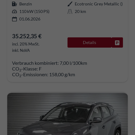
Benzin
Ecotronic Grey Metallic ()
110 kW (150 PS)
20 km
01.06.2026
35.252,35 €
Details
Fahrzeug
incl. 20% MwSt.
inkl. NoVA
Verbrauch kombiniert:
7,00 l/100km
CO
-Klasse:
F
2
CO
-Emissionen:
158,00 g/km
2