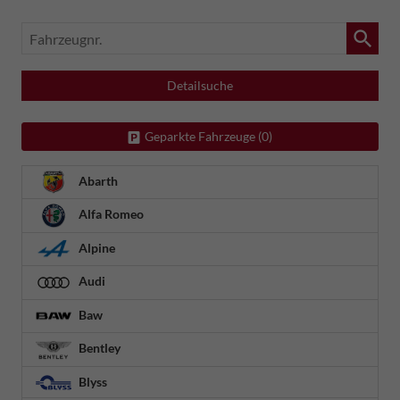
Fahrzeugnr.
Detailsuche
Geparkte Fahrzeuge (
0
)
Abarth
Alfa Romeo
Alpine
Audi
Baw
Bentley
Blyss