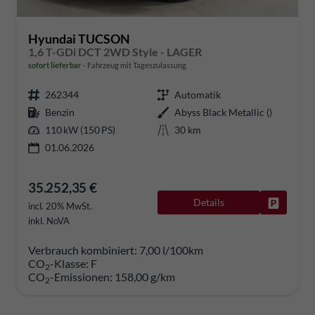
Hyundai TUCSON
1,6 T-GDi DCT 2WD Style - LAGER
sofort lieferbar
Fahrzeug mit Tageszulassung
262344
Automatik
Benzin
Abyss Black Metallic ()
110 kW (150 PS)
30 km
01.06.2026
35.252,35 €
Details
Fahrzeug
incl. 20% MwSt.
inkl. NoVA
Verbrauch kombiniert:
7,00 l/100km
CO
-Klasse:
F
2
CO
-Emissionen:
158,00 g/km
2