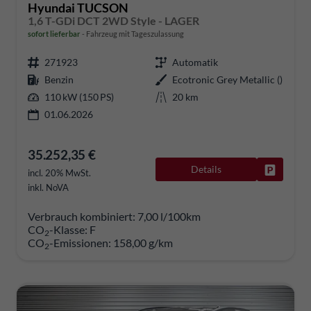
Hyundai TUCSON
1,6 T-GDi DCT 2WD Style - LAGER
sofort lieferbar
Fahrzeug mit Tageszulassung
271923
Automatik
Benzin
Ecotronic Grey Metallic ()
110 kW (150 PS)
20 km
01.06.2026
35.252,35 €
Details
Fahrzeug
incl. 20% MwSt.
inkl. NoVA
Verbrauch kombiniert:
7,00 l/100km
CO
-Klasse:
F
2
CO
-Emissionen:
158,00 g/km
2