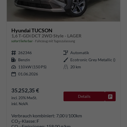
Hyundai TUCSON
1,6 T-GDi DCT 2WD Style - LAGER
sofort lieferbar
Fahrzeug mit Tageszulassung
262346
Automatik
Benzin
Ecotronic Grey Metallic ()
110 kW (150 PS)
20 km
01.06.2026
35.252,35 €
Details
Fahrzeug
incl. 20% MwSt.
inkl. NoVA
Verbrauch kombiniert:
7,00 l/100km
CO
-Klasse:
F
2
CO
-Emissionen:
158,00 g/km