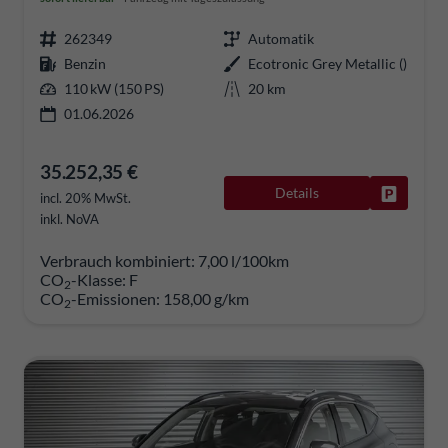
262349
Automatik
Benzin
Ecotronic Grey Metallic ()
110 kW (150 PS)
20 km
01.06.2026
35.252,35 €
Details
Fahrzeug
incl. 20% MwSt.
inkl. NoVA
Verbrauch kombiniert:
7,00 l/100km
CO
-Klasse:
F
2
CO
-Emissionen:
158,00 g/km
2