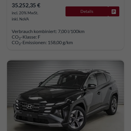
35.252,35 €
Details
Fahrzeug
incl. 20% MwSt.
inkl. NoVA
Verbrauch kombiniert:
7,00 l/100km
CO
-Klasse:
F
2
CO
-Emissionen:
158,00 g/km
2