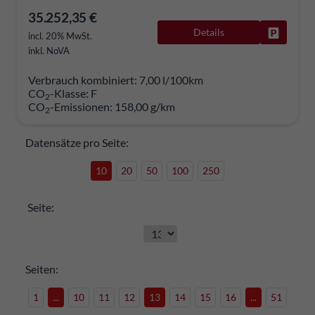
35.252,35 €
Details
Fahrzeug
incl. 20% MwSt.
inkl. NoVA
Verbrauch kombiniert:
7,00 l/100km
CO
-Klasse:
F
2
CO
-Emissionen:
158,00 g/km
2
Datensätze pro Seite:
10
20
50
100
250
Seite:
Seiten:
1
...
10
11
12
13
14
15
16
...
51