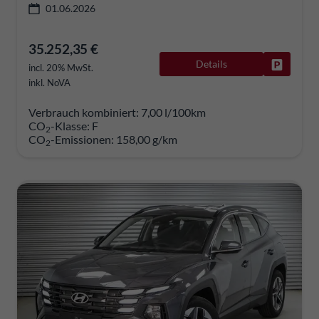
01.06.2026
35.252,35 €
Details
Fahrzeug
incl. 20% MwSt.
inkl. NoVA
Verbrauch kombiniert:
7,00 l/100km
CO
-Klasse:
F
2
CO
-Emissionen:
158,00 g/km
2