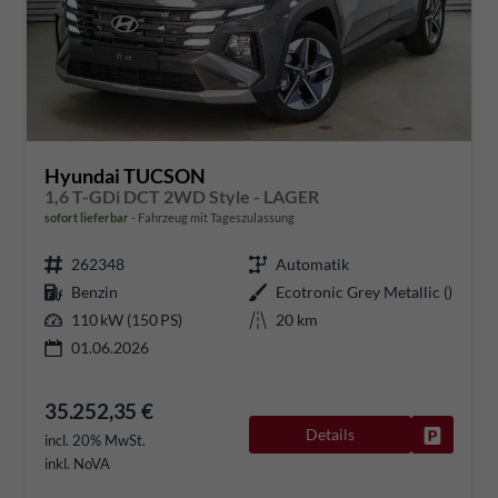
Hyundai TUCSON
1,6 T-GDi DCT 2WD Style - LAGER
sofort lieferbar
Fahrzeug mit Tageszulassung
262348
Automatik
Benzin
Ecotronic Grey Metallic ()
110 kW (150 PS)
20 km
01.06.2026
35.252,35 €
Details
Fahrzeug
incl. 20% MwSt.
inkl. NoVA