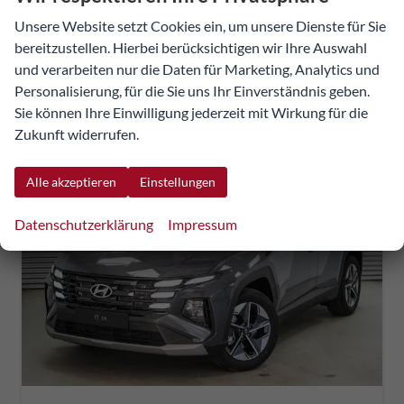
inkl. NoVA
Unsere Website setzt Cookies ein, um unsere Dienste für Sie
bereitzustellen. Hierbei berücksichtigen wir Ihre Auswahl
Verbrauch kombiniert:
7,00 l/100km
und verarbeiten nur die Daten für Marketing, Analytics und
CO
-Klasse:
F
2
CO
-Emissionen:
158,00 g/km
Personalisierung, für die Sie uns Ihr Einverständnis geben.
2
Sie können Ihre Einwilligung jederzeit mit Wirkung für die
Zukunft widerrufen.
Alle akzeptieren
Einstellungen
Datenschutzerklärung
Impressum