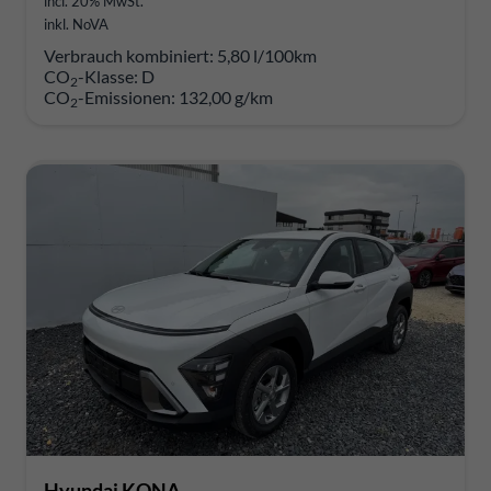
incl. 20% MwSt.
inkl. NoVA
Verbrauch kombiniert:
5,80 l/100km
CO
-Klasse:
D
2
CO
-Emissionen:
132,00 g/km
2
Hyundai KONA