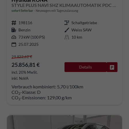
STYLE PLUS NAVI SHZ KLIMAAUTOMATIK PDC v+h RFK
sofort lieferbar
Neuwagen mit Tageszulassung
198116
Schaltgetriebe
Benzin
Weiss SAW
73 kW (100 PS)
10 km
25.07.2025
29.822,62 €
25.856,81 €
Details
Fahrzeug
incl. 20% MwSt.
inkl. NoVA
Verbrauch kombiniert:
5,70 l/100km
CO
-Klasse:
D
2
CO
-Emissionen:
129,00 g/km
2