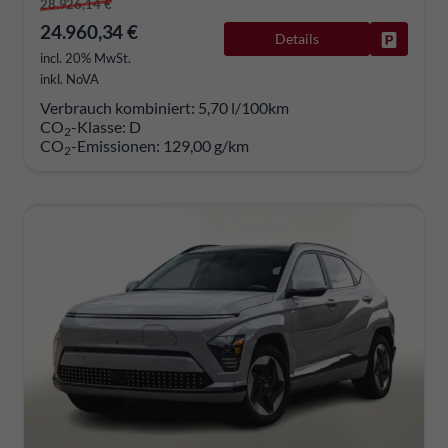
28.926,14 €
24.960,34 €
Details
Fahrzeug
incl. 20% MwSt.
inkl. NoVA
Verbrauch kombiniert:
5,70 l/100km
CO
-Klasse:
D
2
CO
-Emissionen:
129,00 g/km
2