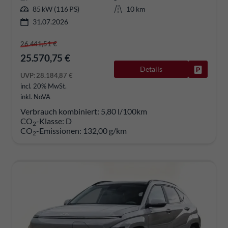
85 kW (116 PS)
10 km
31.07.2026
26.441,51 €
25.570,75 €
Details
Fahrzeug
UVP:
28.184,87 €
incl. 20% MwSt.
inkl. NoVA
Verbrauch kombiniert:
5,80 l/100km
CO
-Klasse:
D
2
CO
-Emissionen:
132,00 g/km
2