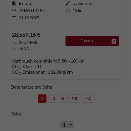
Benzin
Cyber Grey
74 kW (101 PS)
15 km
01.12.2025
28.559,16 €
Details
Fahrzeug
incl. 20% MwSt.
inkl. NoVA
Verbrauch kombiniert:
5,80 l/100km
CO
-Klasse:
D
2
CO
-Emissionen:
132,00 g/km
2
Datensätze pro Seite:
10
20
50
100
250
Seite: