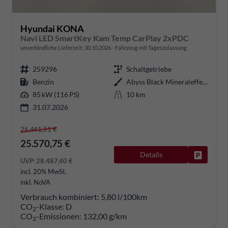
Hyundai KONA
Navi LED SmartKey Kam Temp CarPlay 2xPDC
unverbindliche Lieferzeit:
30.10.2026
Fahrzeug mit Tageszulassung
259296
Schaltgetriebe
Benzin
Abyss Black Mineraleffekt
85 kW (116 PS)
10 km
31.07.2026
26.441,51 €
25.570,75 €
Details
Fahrzeug
UVP:
28.487,40 €
incl. 20% MwSt.
inkl. NoVA
Verbrauch kombiniert:
5,80 l/100km
CO
-Klasse:
D
2
CO
-Emissionen:
132,00 g/km
2