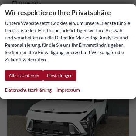
01.04.2025
Wir respektieren Ihre Privatsphäre
27.355,44 €
Unsere Website setzt Cookies ein, um unsere Dienste für Sie
Details
Fahrzeug
incl. 20% MwSt.
bereitzustellen. Hierbei berücksichtigen wir Ihre Auswahl
inkl. NoVA
und verarbeiten nur die Daten für Marketing, Analytics und
Personalisierung, für die Sie uns Ihr Einverständnis geben.
Verbrauch kombiniert:
4,70 l/100km
Sie können Ihre Einwilligung jederzeit mit Wirkung für die
CO
-Klasse:
C
2
CO
-Emissionen:
106,00 g/km
Zukunft widerrufen.
2
Alle akzeptieren
Einstellungen
Datenschutzerklärung
Impressum