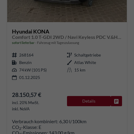
Hyundai KONA
Comfort 1.0 T-GDI 2WD / Navi Keyless PDC V.&H. Kamera Sitz & Lenkr.Heiz./ LED Alu 18"
sofort lieferbar
Fahrzeug mit Tageszulassung
268164
Schaltgetriebe
Benzin
Atlas White
74 kW (101 PS)
15 km
01.12.2025
28.150,57 €
Details
Fahrzeug
incl. 20% MwSt.
inkl. NoVA
Verbrauch kombiniert:
6,30 l/100km
CO
-Klasse:
E
2
CO
-Emissionen:
143,00 g/km