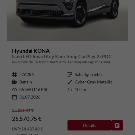
Hyundai KONA
Navi LED SmartKey Kam Temp CarPlay 2xPDC
unverbindliche Lieferzeit:
04.09.2026
Fahrzeug mit Tageszulassung
276286
Schaltgetriebe
Benzin
Cyber Gray Metallic
85 kW (116 PS)
10 km
31.07.2026
25.811,31 €
25.570,75 €
Details
Fahrzeug
UVP:
28.487,40 €