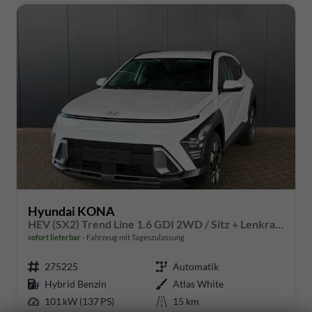
Hyundai KONA
HEV (SX2) Trend Line 1.6 GDI 2WD / Sitz + Lenkradheizung Tempomat Alu 18"
sofort lieferbar
Fahrzeug mit Tageszulassung
275225
Automatik
Hybrid Benzin
Atlas White
101 kW (137 PS)
15 km