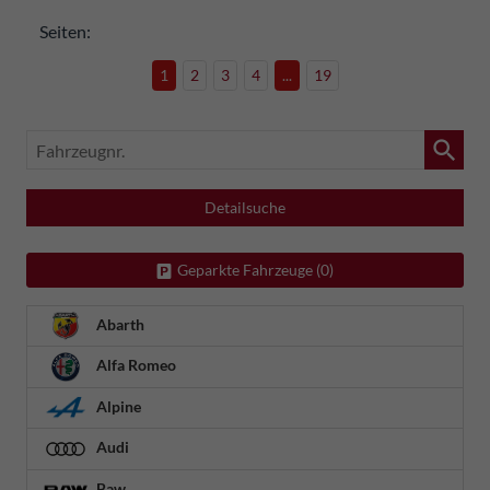
Seiten:
1
2
3
4
...
19
Fahrzeugnr.
Detailsuche
Geparkte Fahrzeuge (
0
)
Abarth
Alfa Romeo
Alpine
Audi
Baw