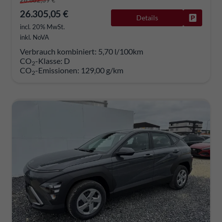
28.882,39 €
26.305,05 €
Details
Fahrzeug
incl. 20% MwSt.
inkl. NoVA
Verbrauch kombiniert:
5,70 l/100km
CO
-Klasse:
D
2
CO
-Emissionen:
129,00 g/km
2