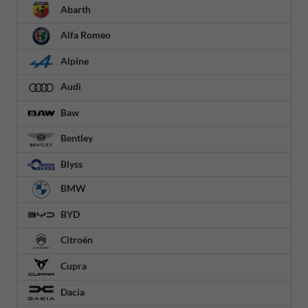
Abarth
Alfa Romeo
Alpine
Audi
Baw
Bentley
Blyss
BMW
BYD
Citroën
Cupra
Dacia