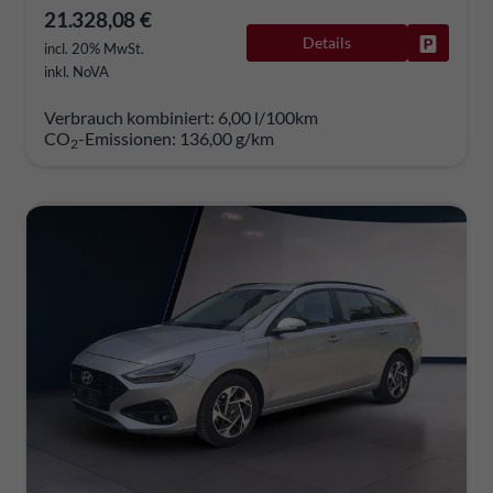
21.328,08 €
Details
Fahrzeug
incl. 20% MwSt.
inkl. NoVA
Verbrauch kombiniert:
6,00 l/100km
CO
-Emissionen:
136,00 g/km
2