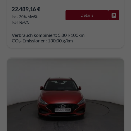
22.489,16 €
Details
Fahrzeug
incl. 20% MwSt.
inkl. NoVA
Verbrauch kombiniert:
5,80 l/100km
CO
-Emissionen:
130,00 g/km
2