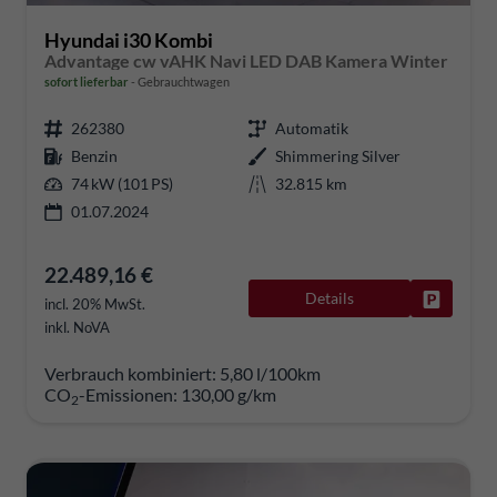
Hyundai i30 Kombi
Advantage cw vAHK Navi LED DAB Kamera Winter
sofort lieferbar
Gebrauchtwagen
262380
Automatik
Benzin
Shimmering Silver
74 kW (101 PS)
32.815 km
01.07.2024
22.489,16 €
Details
Fahrzeug
incl. 20% MwSt.
inkl. NoVA
Verbrauch kombiniert:
5,80 l/100km
CO
-Emissionen:
130,00 g/km
2