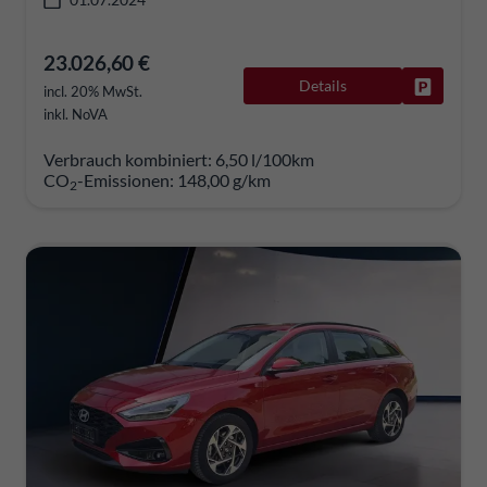
23.026,60 €
Details
Fahrzeug
incl. 20% MwSt.
inkl. NoVA
Verbrauch kombiniert:
6,50 l/100km
CO
-Emissionen:
148,00 g/km
2