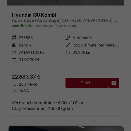
Hyundai i30 Kombi
Advantage (Advantage) 1.0 T-GDI 74kW (101PS) 7-DCT
sofort lieferbar
Fahrzeug mit Tageszulassung
275886
Automatik
Benzin
Rot, Ultimate Red Metallic (R1P)
74 kW (101 PS)
31.935 km
01.07.2024
22.683,37 €
Details
Fahrzeug
incl. 20% MwSt.
inkl. NoVA
Verbrauch kombiniert:
6,00 l/100km
CO
-Emissionen:
136,00 g/km
2