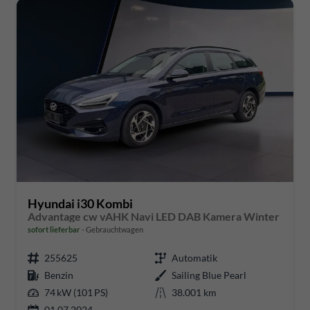
Hyundai i30 Kombi
Advantage cw vAHK Navi LED DAB Kamera Winter
sofort lieferbar
Gebrauchtwagen
255625
Automatik
Benzin
Sailing Blue Pearl
74 kW (101 PS)
38.001 km
01.07.2024