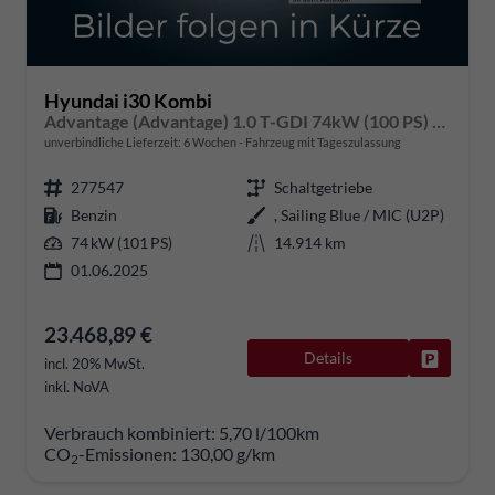
Hyundai i30 Kombi
Advantage (Advantage) 1.0 T-GDI 74kW (100 PS) 6-Gang Schaltgetriebe
unverbindliche Lieferzeit:
6 Wochen
Fahrzeug mit Tageszulassung
277547
Schaltgetriebe
Benzin
, Sailing Blue / MIC (U2P)
74 kW (101 PS)
14.914 km
01.06.2025
23.468,89 €
Details
Fahrzeug
incl. 20% MwSt.
inkl. NoVA
Verbrauch kombiniert:
5,70 l/100km
CO
-Emissionen:
130,00 g/km
2