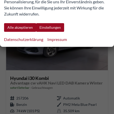
Personalisierung, für die Sie uns Ihr Einverständnis geben.
Sie können Ihre Einwilligung jederzeit mit Wirkung für die
Zukunft widerrufen.
Alle akzeptieren
Einstellungen
Datenschutzerklärung
Impressum
Hyundai i30 Kombi
Advantage cw vAHK Navi LED DAB Kamera Winter
sofort lieferbar
Gebrauchtwagen
257206
Automatik
Benzin
PM2 Meta Blue Pearl
74 kW (101 PS)
35.509 km