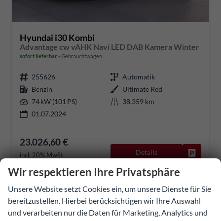
Hyundai i30 Kombi
Advantage cw vAHK Navi LED DAB Kamera Winter
sofort lieferbar
Gebrauchtwagen
255626
Automatik
Benzin
Ultimate Red
74 kW (101 PS)
38.359 km
01.07.2024
23.026,60 €
Details
Fahrzeug
incl. 20% MwSt.
inkl. NoVA
Wir respektieren Ihre Privatsphäre
Verbrauch kombiniert:
6,50 l/100km
Unsere Website setzt Cookies ein, um unsere Dienste für Sie
CO
-Emissionen:
148,00 g/km
2
bereitzustellen. Hierbei berücksichtigen wir Ihre Auswahl
und verarbeiten nur die Daten für Marketing, Analytics und