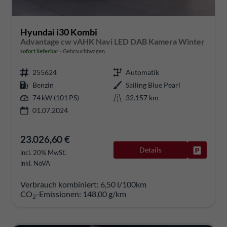
Hyundai i30 Kombi
Advantage cw vAHK Navi LED DAB Kamera Winter
sofort lieferbar
Gebrauchtwagen
255624
Automatik
Benzin
Sailing Blue Pearl
74 kW (101 PS)
32.157 km
01.07.2024
23.026,60 €
Details
Fahrzeug
incl. 20% MwSt.
inkl. NoVA
Verbrauch kombiniert:
6,50 l/100km
CO
-Emissionen:
148,00 g/km
2