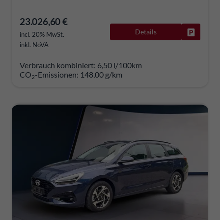
23.026,60 €
Details
Fahrzeug
incl. 20% MwSt.
inkl. NoVA
Verbrauch kombiniert:
6,50 l/100km
CO
-Emissionen:
148,00 g/km
2