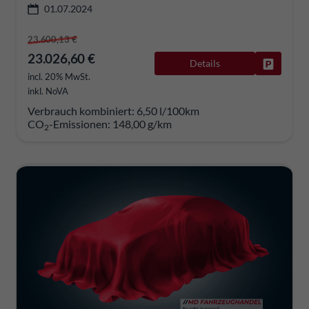
01.07.2024
23.600,13 €
23.026,60 €
Details
Fahrzeug
incl. 20% MwSt.
inkl. NoVA
Verbrauch kombiniert:
6,50 l/100km
CO
-Emissionen:
148,00 g/km
2