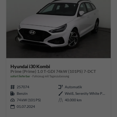
Hyundai i30 Kombi
Prime (Prime) 1.0 T-GDI 74kW (101PS) 7-DCT
sofort lieferbar
Fahrzeug mit Tageszulassung
257074
Automatik
Benzin
Weiß, Serenity White Pearl (W6H)
74 kW (101 PS)
40.000 km
01.07.2024