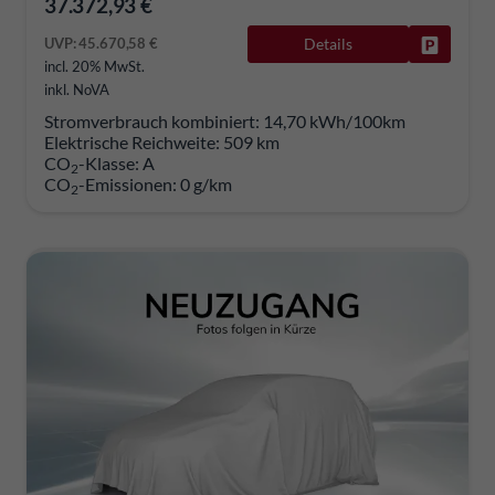
37.372,93 €
UVP:
45.670,58 €
Details
Fahrzeug
incl. 20% MwSt.
inkl. NoVA
Stromverbrauch kombiniert:
14,70 kWh/100km
Elektrische Reichweite:
509 km
CO
-Klasse:
A
2
CO
-Emissionen:
0 g/km
2