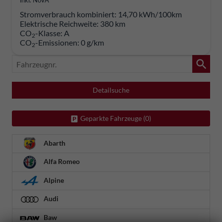
Stromverbrauch kombiniert:
14,70 kWh/100km
Elektrische Reichweite:
380 km
CO
-Klasse:
A
2
CO
-Emissionen:
0 g/km
2
Fahrzeugnr.
Detailsuche
Geparkte Fahrzeuge (
0
)
Abarth
Alfa Romeo
Alpine
Audi
Baw