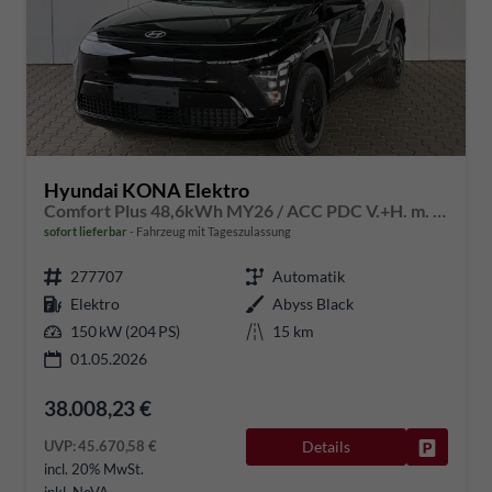
Hyundai KONA Elektro
Comfort Plus 48,6kWh MY26 / ACC PDC V.+H. m. Kamera Keyless Sitz & Lenkr.Heiz./ LED Navi
sofort lieferbar
Fahrzeug mit Tageszulassung
277707
Automatik
Elektro
Abyss Black
150 kW (204 PS)
15 km
01.05.2026
38.008,23 €
UVP:
45.670,58 €
Details
Fahrzeug
incl. 20% MwSt.
inkl. NoVA