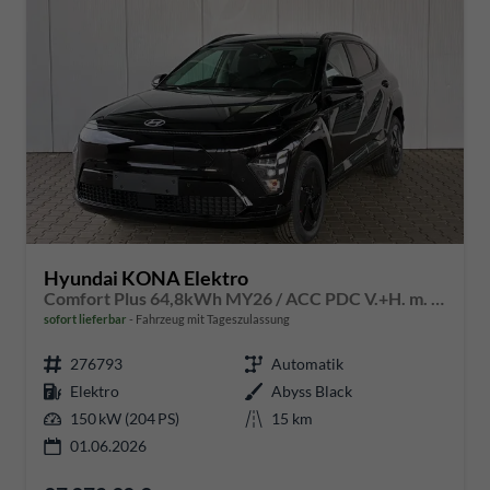
Hyundai KONA Elektro
Comfort Plus 64,8kWh MY26 / ACC PDC V.+H. m. Kamera Keyless Sitz & Lenkr.Heiz./ LED Navi
sofort lieferbar
Fahrzeug mit Tageszulassung
276793
Automatik
Elektro
Abyss Black
150 kW (204 PS)
15 km
01.06.2026