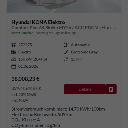
Hyundai KONA Elektro
Comfort Plus 64,8kWh MY26 / ACC PDC V.+H. m. Kamera Keyless Sitz & Lenkr.Heiz./ LED Navi
sofort lieferbar
Fahrzeug mit Tageszulassung
272275
Automatik
Elektro
Ecotronic Gray
150 kW (204 PS)
15 km
01.06.2026
38.008,23 €
UVP:
45.670,58 €
Details
Fahrzeug
incl. 20% MwSt.
inkl. NoVA
Stromverbrauch kombiniert:
14,70 kWh/100km
Elektrische Reichweite:
509 km
CO
-Klasse:
A
2
CO
-Emissionen:
0 g/km
2