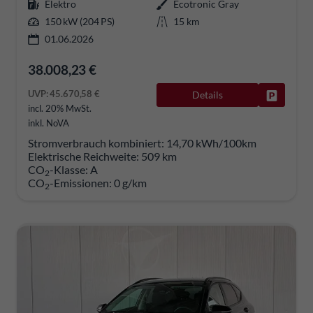
Elektro
Ecotronic Gray
150 kW (204 PS)
15 km
01.06.2026
38.008,23 €
UVP:
45.670,58 €
Details
Fahrzeug
incl. 20% MwSt.
inkl. NoVA
Stromverbrauch kombiniert:
14,70 kWh/100km
Elektrische Reichweite:
509 km
CO
-Klasse:
A
2
CO
-Emissionen:
0 g/km
2