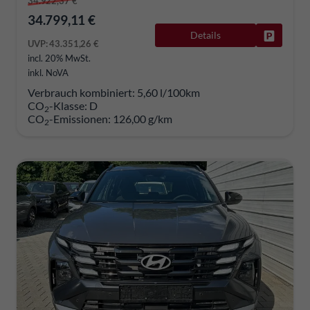
34.922,37 €
34.799,11 €
Details
Fahrzeug
UVP:
43.351,26 €
incl. 20% MwSt.
inkl. NoVA
Verbrauch kombiniert:
5,60 l/100km
CO
-Klasse:
D
2
CO
-Emissionen:
126,00 g/km
2