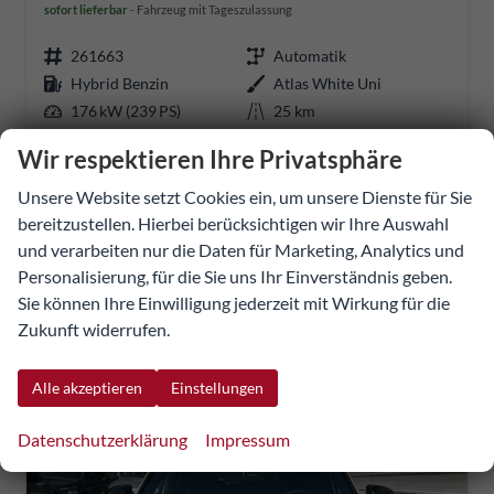
sofort lieferbar
Fahrzeug mit Tageszulassung
261663
Automatik
Hybrid Benzin
Atlas White Uni
176 kW (239 PS)
25 km
01.05.2026
Wir respektieren Ihre Privatsphäre
34.922,37 €
Unsere Website setzt Cookies ein, um unsere Dienste für Sie
34.799,11 €
bereitzustellen. Hierbei berücksichtigen wir Ihre Auswahl
Details
Fahrzeug
und verarbeiten nur die Daten für Marketing, Analytics und
UVP:
43.351,26 €
Personalisierung, für die Sie uns Ihr Einverständnis geben.
incl. 20% MwSt.
Sie können Ihre Einwilligung jederzeit mit Wirkung für die
inkl. NoVA
Zukunft widerrufen.
Verbrauch kombiniert:
5,60 l/100km
CO
-Klasse:
D
2
CO
-Emissionen:
126,00 g/km
2
Alle akzeptieren
Einstellungen
Datenschutzerklärung
Impressum