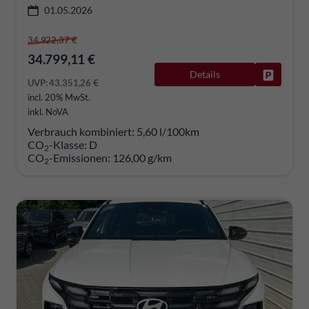
01.05.2026
34.922,37 €
34.799,11 €
Details
Fahrzeug
UVP:
43.351,26 €
incl. 20% MwSt.
inkl. NoVA
Verbrauch kombiniert:
5,60 l/100km
CO
-Klasse:
D
2
CO
-Emissionen:
126,00 g/km
2