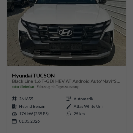
Hyundai TUCSON
Black Line 1.6 T-GDi HEV AT Android Auto*Navi*SHZ*Kamera*2Z Klimaauto*
sofort lieferbar
Fahrzeug mit Tageszulassung
261655
Automatik
Hybrid Benzin
Atlas White Uni
176 kW (239 PS)
25 km
01.05.2026