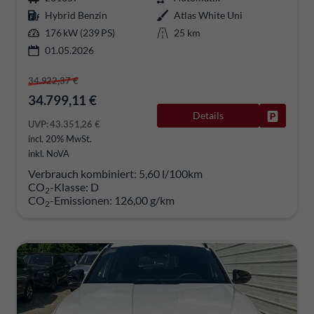
Hybrid Benzin
Atlas White Uni
176 kW (239 PS)
25 km
01.05.2026
34.922,37 €
34.799,11 €
Details
Fahrzeug
UVP:
43.351,26 €
incl. 20% MwSt.
inkl. NoVA
Verbrauch kombiniert:
5,60 l/100km
CO
-Klasse:
D
2
CO
-Emissionen:
126,00 g/km
2