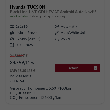
Hyundai TUCSON
Black Line 1.6 T-GDi HEV AT Android Auto*Navi*SHZ*Kamera*2Z Klimaauto*
sofort lieferbar
Fahrzeug mit Tageszulassung
261659
Automatik
Hybrid Benzin
Atlas White Uni
176 kW (239 PS)
25 km
01.05.2026
34.922,37 €
34.799,11 €
Details
Fahrzeug
UVP:
43.351,26 €
incl. 20% MwSt.
inkl. NoVA
Verbrauch kombiniert:
5,60 l/100km
CO
-Klasse:
D
2
CO
-Emissionen:
126,00 g/km
2