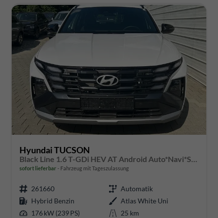
Hyundai TUCSON
Black Line 1.6 T-GDi HEV AT Android Auto*Navi*SHZ*Kamera*2Z Klimaauto*
sofort lieferbar
Fahrzeug mit Tageszulassung
261660
Automatik
Hybrid Benzin
Atlas White Uni
176 kW (239 PS)
25 km