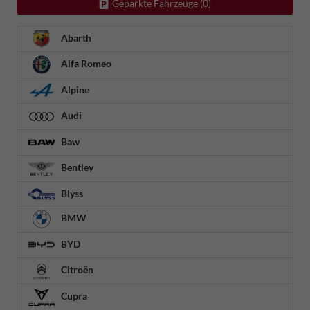
Geparkte Fahrzeuge (
0
)
Abarth
Alfa Romeo
Alpine
Audi
Baw
Bentley
Blyss
BMW
BYD
Citroën
Cupra