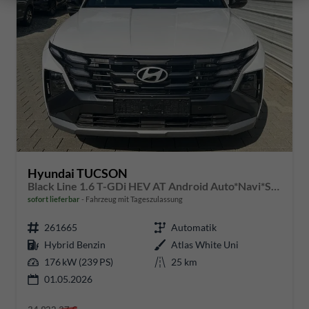
Hyundai TUCSON
Black Line 1.6 T-GDi HEV AT Android Auto*Navi*SHZ*Kamera*2Z Klimaauto*
sofort lieferbar
Fahrzeug mit Tageszulassung
261665
Automatik
Hybrid Benzin
Atlas White Uni
176 kW (239 PS)
25 km
01.05.2026