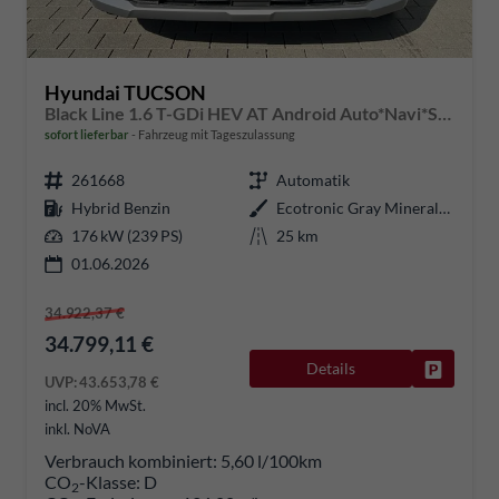
Hyundai TUCSON
Black Line 1.6 T-GDi HEV AT Android Auto*Navi*SHZ*Kamera*2Z Klimaauto*
sofort lieferbar
Fahrzeug mit Tageszulassung
261668
Automatik
Hybrid Benzin
Ecotronic Gray Mineraleffekt
176 kW (239 PS)
25 km
01.06.2026
34.922,37 €
34.799,11 €
Details
Fahrzeug
UVP:
43.653,78 €
incl. 20% MwSt.
inkl. NoVA
Verbrauch kombiniert:
5,60 l/100km
CO
-Klasse:
D
2