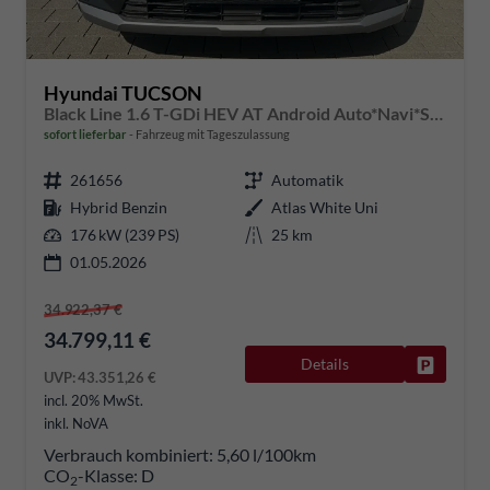
Hyundai TUCSON
Black Line 1.6 T-GDi HEV AT Android Auto*Navi*SHZ*Kamera*2Z Klimaauto*
sofort lieferbar
Fahrzeug mit Tageszulassung
261656
Automatik
Hybrid Benzin
Atlas White Uni
176 kW (239 PS)
25 km
01.05.2026
34.922,37 €
34.799,11 €
Details
Fahrzeug
UVP:
43.351,26 €
incl. 20% MwSt.
inkl. NoVA
Verbrauch kombiniert:
5,60 l/100km
CO
-Klasse:
D
2