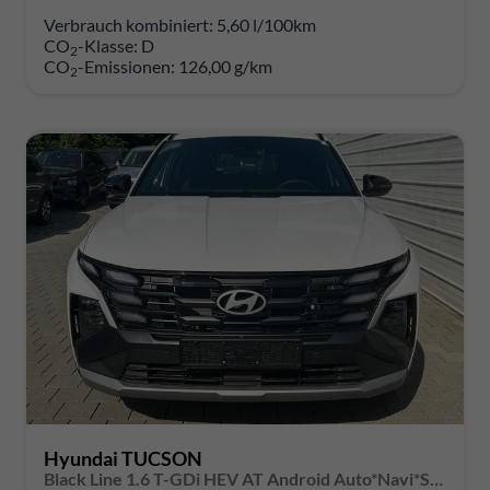
Verbrauch kombiniert:
5,60 l/100km
CO
-Klasse:
D
2
CO
-Emissionen:
126,00 g/km
2
Hyundai TUCSON
Black Line 1.6 T-GDi HEV AT Android Auto*Navi*SHZ*Kamera*2Z Klimaauto*