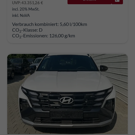
UVP:
43.351,26 €
incl. 20% MwSt.
inkl. NoVA
Verbrauch kombiniert:
5,60 l/100km
CO
-Klasse:
D
2
CO
-Emissionen:
126,00 g/km
2