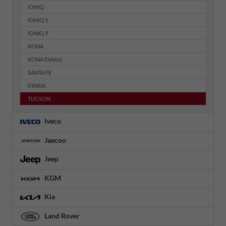
IONIQ
IONIQ 5
IONIQ 9
KONA
KONA Elektro
SANTA FE
STARIA
TUCSON
Iveco
Jaecoo
Jeep
KGM
Kia
Land Rover