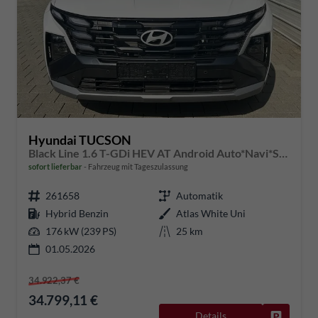
Hyundai TUCSON
Black Line 1.6 T-GDi HEV AT Android Auto*Navi*SHZ*Kamera*2Z Klimaauto*
sofort lieferbar
Fahrzeug mit Tageszulassung
261658
Automatik
Hybrid Benzin
Atlas White Uni
176 kW (239 PS)
25 km
01.05.2026
34.922,37 €
34.799,11 €
Details
Fahrzeug