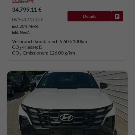
34.922,37 €
34.799,11 €
Details
Fahrzeug
UVP:
43.351,26 €
incl. 20% MwSt.
inkl. NoVA
Verbrauch kombiniert:
5,60 l/100km
CO
-Klasse:
D
2
CO
-Emissionen:
126,00 g/km
2