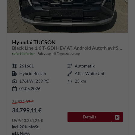
Hyundai TUCSON
Black Line 1.6 T-GDi HEV AT Android Auto*Navi*SHZ*Kamera*2Z Klimaauto*
sofort lieferbar
Fahrzeug mit Tageszulassung
261661
Automatik
Hybrid Benzin
Atlas White Uni
176 kW (239 PS)
25 km
01.05.2026
34.922,37 €
34.799,11 €
Details
Fahrzeug
UVP:
43.351,26 €
incl. 20% MwSt.
inkl. NoVA