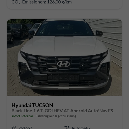
CO
-Emissionen:
126,00 g/km
2
Hyundai TUCSON
Black Line 1.6 T-GDi HEV AT Android Auto*Navi*SHZ*Kamera*2Z Klimaauto*
sofort lieferbar
Fahrzeug mit Tageszulassung
261657
Automatik