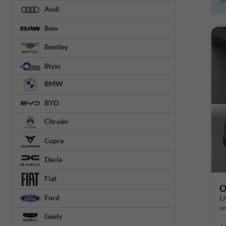
Audi
Baw
Bentley
Blyss
BMW
BYD
Citroën
Cupra
Dacia
Fiat
O
L
Ford
un
Geely