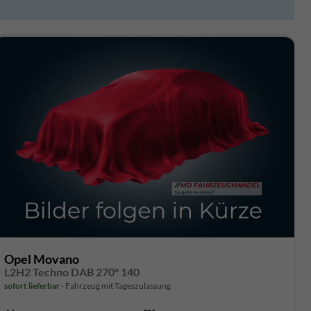
Opel Movano
L2H2 Techno DAB 270° 140
sofort lieferbar
Fahrzeug mit Tageszulassung