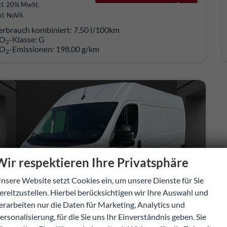
cl. 20% MwSt.
kl. NoVA
erbrauch kombiniert:
7,50 l/100km
O
-Klasse:
G
2
O
-Emissionen:
198,00 g/km
2
Wir respektieren Ihre Privatsphäre
nsere Website setzt Cookies ein, um unsere Dienste für Sie
ereitzustellen. Hierbei berücksichtigen wir Ihre Auswahl und
erarbeiten nur die Daten für Marketing, Analytics und
ersonalisierung, für die Sie uns Ihr Einverständnis geben. Sie