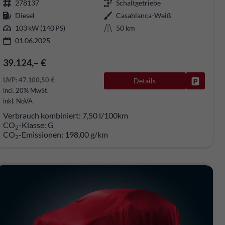
278137
Schaltgetriebe
Diesel
Casablanca-Weiß
103 kW (140 PS)
50 km
01.06.2025
39.124,– €
UVP:
47.100,50 €
rken
Details
Fahrzeug
incl. 20% MwSt.
inkl. NoVA
Verbrauch kombiniert:
7,50 l/100km
CO
-Klasse:
G
2
CO
-Emissionen:
198,00 g/km
2