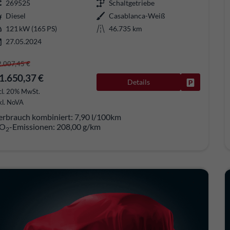
269525
Schaltgetriebe
Diesel
Casablanca-Weiß
121 kW (165 PS)
46.735 km
27.05.2024
2.007,45 €
1.650,37 €
Details
Fahrzeug pa
cl. 20% MwSt.
kl. NoVA
erbrauch kombiniert:
7,90 l/100km
O
-Emissionen:
208,00 g/km
2