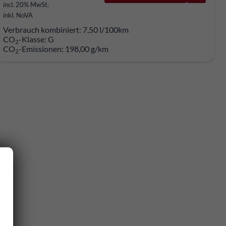
incl. 20% MwSt.
inkl. NoVA
Verbrauch kombiniert:
7,50 l/100km
CO
-Klasse:
G
2
CO
-Emissionen:
198,00 g/km
2