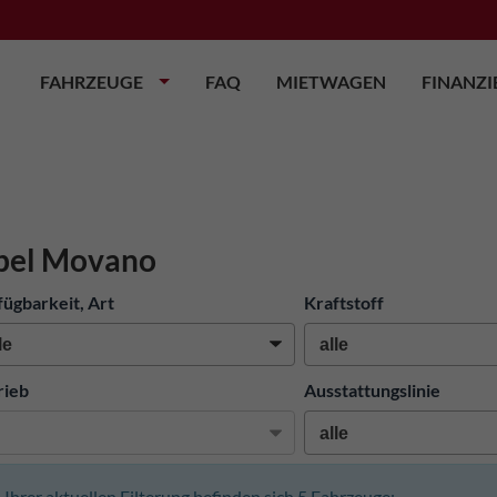
FAHRZEUGE
FAQ
MIETWAGEN
FINANZ
pel Movano
fügbarkeit, Art
Kraftstoff
rieb
Ausstattungslinie
n Ihrer aktuellen Filterung befinden sich
5
Fahrzeuge: