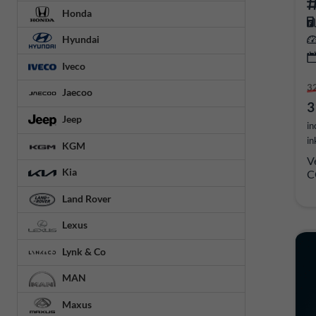
Honda
Hyundai
Iveco
3
Jaecoo
3
Jeep
in
in
KGM
V
Kia
C
Land Rover
Lexus
Lynk & Co
MAN
Maxus