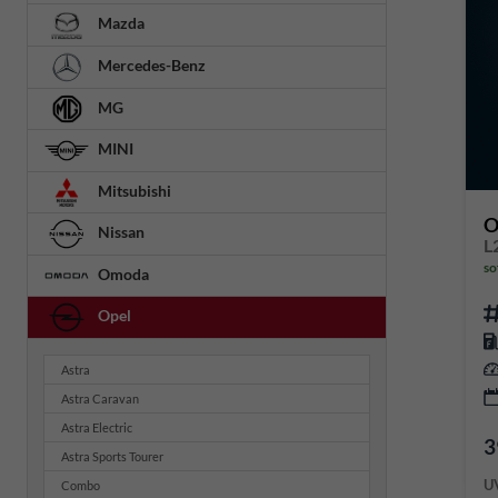
Mazda
Mercedes-Benz
MG
MINI
Mitsubishi
O
Nissan
L
so
Omoda
Opel
Astra
Astra Caravan
Astra Electric
3
Astra Sports Tourer
U
Combo