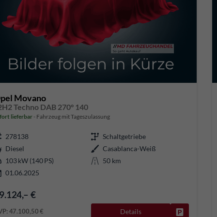
pel Movano
2H2 Techno DAB 270° 140
fort lieferbar
Fahrzeug mit Tageszulassung
278138
Schaltgetriebe
Diesel
Casablanca-Weiß
103 kW (140 PS)
50 km
01.06.2025
9.124,– €
VP:
47.100,50 €
Details
Fahrzeug pa