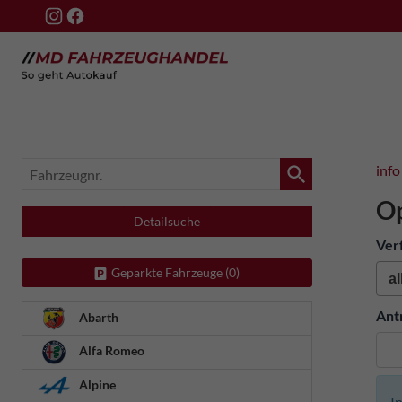
Fahrzeugnr.
info
O
Detailsuche
Ver
Geparkte Fahrzeuge (
0
)
Ant
Abarth
Alfa Romeo
Alpine
I