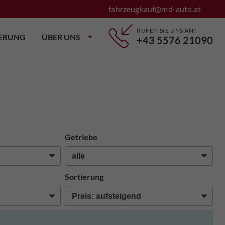
fahrzeugkauf@md-auto.at
RUFEN SIE UNS AN!
IERUNG
ÜBER UNS
+43 5576 21090
Getriebe
Sortierung