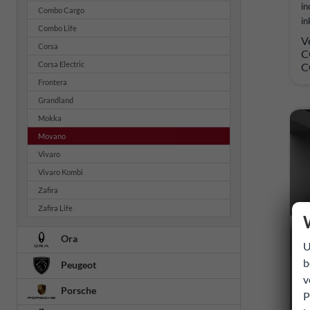
in
Combo Cargo
in
Combo Life
V
Corsa
C
Corsa Electric
C
Frontera
Grandland
Mokka
Movano
Vivaro
Vivaro Kombi
Zafira
Zafira Life
Ora
U
b
Peugeot
v
Porsche
P