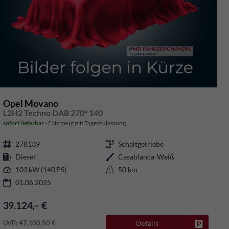
Opel Movano
L2H2 Techno DAB 270° 140
sofort lieferbar
Fahrzeug mit Tageszulassung
278139
Schaltgetriebe
Diesel
Casablanca-Weiß
103 kW (140 PS)
50 km
01.06.2025
39.124,– €
UVP:
47.100,50 €
Details
rken
Fahrzeug