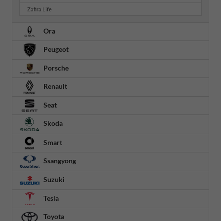
Zafira Life
Ora
Peugeot
Porsche
Renault
Seat
Skoda
Smart
Ssangyong
Suzuki
Tesla
Toyota