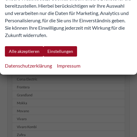
Opel
bereitzustellen. Hierbei berücksichtigen wir Ihre Auswahl
und verarbeiten nur die Daten für Marketing, Analytics und
Astra
Personalisierung, für die Sie uns Ihr Einverständnis geben.
Astra Caravan
Sie können Ihre Einwilligung jederzeit mit Wirkung für die
Astra Electric
Zukunft widerrufen.
Astra Sports Tourer
Combo
Alle akzeptieren
Einstellungen
Combo Cargo
Combo Life
Datenschutzerklärung
Impressum
Corsa
Corsa Electric
Frontera
Grandland
Mokka
Movano
Vivaro
Vivaro Kombi
Zafira