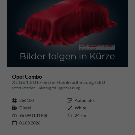
Opel Combo
XL GS 1.5D+7-Sitzer+Lenkradheizung+LED
sofort lieferbar
Fahrzeug mit Tageszulassung
266100
Automatik
Diesel
White
96 kW (131 PS)
24 km
01.03.2026