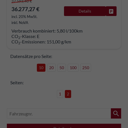
37.593,40 €
36.277,27 €
Details
Fahrzeug
incl. 20% MwSt.
inkl. NoVA
Verbrauch kombiniert:
5,80 l/100km
CO
-Klasse:
E
2
CO
-Emissionen:
151,00 g/km
2
Datensätze pro Seite:
10
20
50
100
250
Seiten:
1
2
Fahrzeugnr.