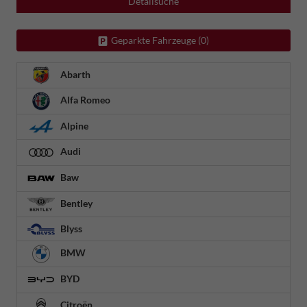
Detailsuche
Geparkte Fahrzeuge (
0
)
Abarth
Alfa Romeo
Alpine
Audi
Baw
Bentley
Blyss
BMW
BYD
Citroën