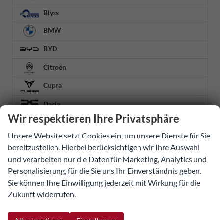
Blyss
BMW
BYD
Citroën
Cupra
Dacia
Wir respektieren Ihre Privatsphäre
Fiat
Unsere Website setzt Cookies ein, um unsere Dienste für Sie
Ford
bereitzustellen. Hierbei berücksichtigen wir Ihre Auswahl
und verarbeiten nur die Daten für Marketing, Analytics und
Geely
Personalisierung, für die Sie uns Ihr Einverständnis geben.
Honda
Sie können Ihre Einwilligung jederzeit mit Wirkung für die
Zukunft widerrufen.
Hyundai
BAYON