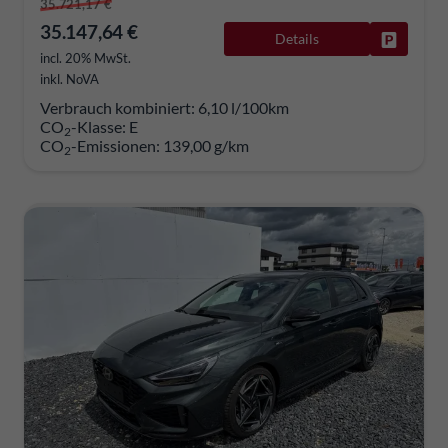
35.721,17 €
35.147,64 €
Details
Fahrzeug
incl. 20% MwSt.
inkl. NoVA
Verbrauch kombiniert:
6,10 l/100km
CO
-Klasse:
E
2
CO
-Emissionen:
139,00 g/km
2