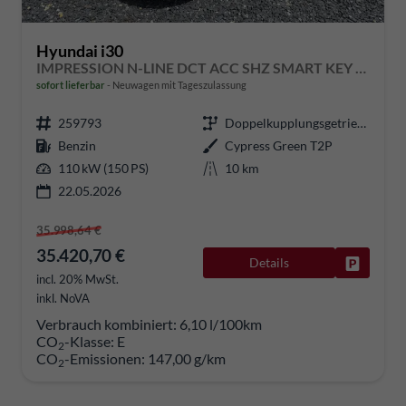
Hyundai i30
IMPRESSION N-LINE DCT ACC SHZ SMART KEY BSD MEMORY
sofort lieferbar
Neuwagen mit Tageszulassung
259793
Doppelkupplungsgetriebe (DSG)
Benzin
Cypress Green T2P
110 kW (150 PS)
10 km
22.05.2026
35.998,64 €
35.420,70 €
Details
Fahrzeug
incl. 20% MwSt.
inkl. NoVA
Verbrauch kombiniert:
6,10 l/100km
CO
-Klasse:
E
2
CO
-Emissionen:
147,00 g/km
2