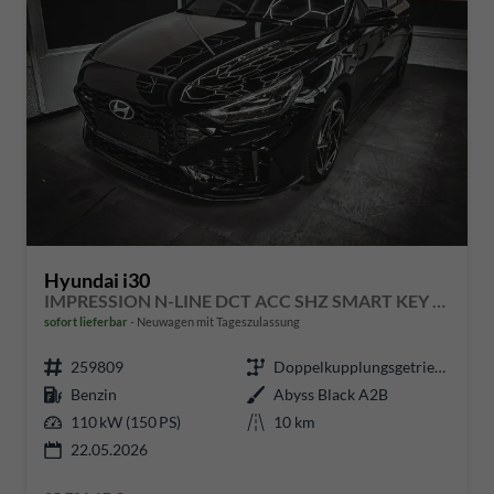
Hyundai i30
IMPRESSION N-LINE DCT ACC SHZ SMART KEY BSD MEMORY
sofort lieferbar
Neuwagen mit Tageszulassung
259809
Doppelkupplungsgetriebe (DSG)
Benzin
Abyss Black A2B
110 kW (150 PS)
10 km
22.05.2026