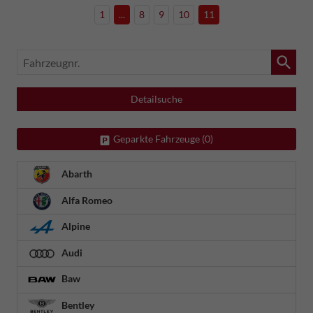
1
...
8
9
10
11
Fahrzeugnr.
Detailsuche
Geparkte Fahrzeuge (
0
)
Abarth
Alfa Romeo
Alpine
Audi
Baw
Bentley