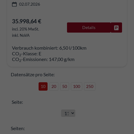
02.07.2026
35.998,64 €
Details
Fahrzeug
incl. 20% MwSt.
inkl. NoVA
Verbrauch kombiniert:
6,50 l/100km
CO
-Klasse:
E
2
CO
-Emissionen:
147,00 g/km
2
Datensätze pro Seite:
10
20
50
100
250
Seite:
Seiten: