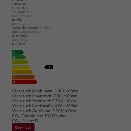
HUBRAUM
1.498 ccm
LEISTUNG
110 kW (150 PS)
KRAFTSTOFF
Benzin
KATEGORIE
SUV/Geländewagen/Pickup
ERSTZULASSUNG
01.04.2026
ZUSTAND
unfallfrei
Verbrauch kombiniert:
5,80 l/100km
Verbrauch Innenstadt:
7,50 l/100km
Verbrauch Stadtrand:
5,70 l/100km
Verbrauch Landstraße:
4,90 l/100km
Verbrauch Autobahn:
5,90 l/100km
CO
-Emissionen:
132,00 g/km
2
CO
-Klasse:
D
2
Download