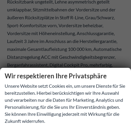
Rücksitzbank ungeteilt, Lehne asymmetrisch geteilt
umklappbar, Sitzmittelbahnen der Vordersitze und der
äußeren Rücksitzplätze in Stoff R-Line, Grau/Schwarz,
Sport-Komfortsitze vorn, Vordersitze beheizbar,
Vordersitze mit Höheneinstellung, Anschlussgarantie,
Laufzeit 3 Jahre im Anschluss an die Herstellergarantie,
maximale Gesamtlaufleistung 100 000 km, Automatische
Distanzregelung ACC mit Geschwindigkeitsbegrenzer,
Berganfahrassistent, Digital Cockpit Pro, mehrfarbig,
verschiedene Info-Profile wählbar, Einparkhilfe -
Wir respektieren Ihre Privatsphäre
Warnsignale bei Hindernissen im Front- und Heckbereich,
Unsere Website setzt Cookies ein, um unsere Dienste für Sie
Fahrassistent Travel Assist und Spurhalteassistent Lane
bereitzustellen. Hierbei berücksichtigen wir Ihre Auswahl
Assist, Fußgänger- und Radfahrererkennung,
und verarbeiten nur die Daten für Marketing, Analytics und
Müdigkeitserkennung, Notbremsassistent Front Assist,
Personalisierung, für die Sie uns Ihr Einverständnis geben.
Regensensor, Reifenkontrollanzeige, Rückfahrkamera Rear
Sie können Ihre Einwilligung jederzeit mit Wirkung für die
View, Schlüsselloses Schließ- und Startsystem Keyless
Zukunft widerrufen.
Access ohne Safe-Sicherung, Umstellung Infotainment /