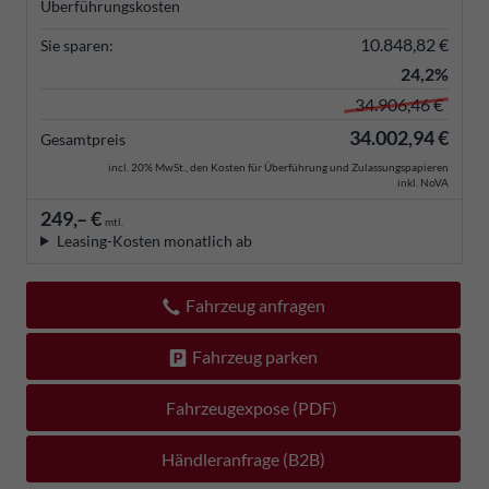
Überführungskosten
10.848,82 €
Sie sparen:
24,2%
34.906,46 €
34.002,94 €
Gesamtpreis
incl. 20% MwSt., den Kosten für Überführung und Zulassungspapieren
inkl. NoVA
249,– €
mtl.
Leasing-Kosten monatlich ab
Fahrzeug anfragen
Fahrzeug parken
Fahrzeugexpose (PDF)
Händleranfrage (B2B)