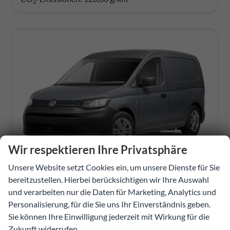
2
Wir respektieren Ihre Privatsphäre
Unsere Website setzt Cookies ein, um unsere Dienste für Sie
bereitzustellen. Hierbei berücksichtigen wir Ihre Auswahl
Volkswagen Caddy Cargo
und verarbeiten nur die Daten für Marketing, Analytics und
Basis (Basis) 2.0 TDI BMT 75kW (102PS) 6-Gang Schaltgetriebe
unverbindliche Lieferzeit:
3 Monate
Neuwagen
Personalisierung, für die Sie uns Ihr Einverständnis geben.
Sie können Ihre Einwilligung jederzeit mit Wirkung für die
260076
Schaltgetriebe
Zukunft widerrufen.