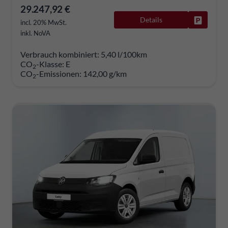
29.247,92 €
Details
Fahrzeug
incl. 20% MwSt.
inkl. NoVA
Verbrauch kombiniert:
5,40 l/100km
CO
-Klasse:
E
2
CO
-Emissionen:
142,00 g/km
2