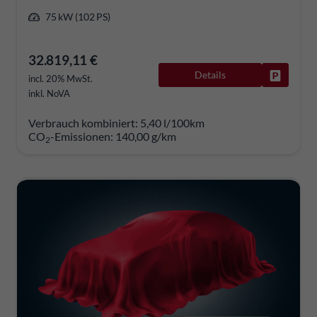
75 kW (102 PS)
32.819,11 €
Details
Fahrzeug
incl. 20% MwSt.
inkl. NoVA
Verbrauch kombiniert:
5,40 l/100km
CO
-Emissionen:
140,00 g/km
2