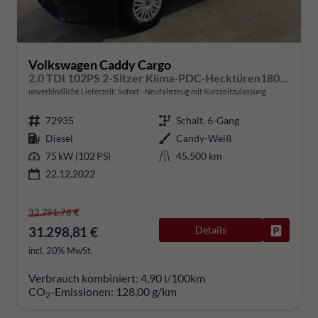
Volkswagen Caddy Cargo
2.0 TDI 102PS 2-Sitzer Klima-PDC-Hecktüren180º-Schiebetür rechts-AHK-Sofort
unverbindliche Lieferzeit: Sofort
Neufahrzeug mit Kurzzeitzulassung
72935
Schalt. 6-Gang
Diesel
Candy-Weiß
75 kW (102 PS)
45.500 km
22.12.2022
32.791,76 €
31.298,81 €
Details
Fahrzeug
incl. 20% MwSt.
Verbrauch kombiniert:
4,90 l/100km
CO
-Emissionen:
128,00 g/km
2