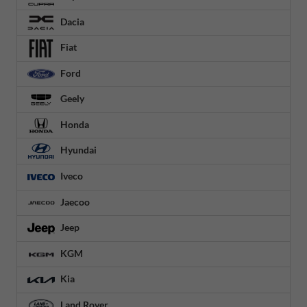
Dacia
Fiat
Ford
Geely
Honda
Hyundai
Iveco
Jaecoo
Jeep
KGM
Kia
Land Rover