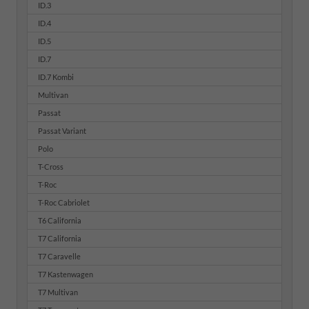
ID.3
ID.4
ID.5
ID.7
ID.7 Kombi
Multivan
Passat
Passat Variant
Polo
T-Cross
T-Roc
T-Roc Cabriolet
T6 California
T7 California
T7 Caravelle
T7 Kastenwagen
T7 Multivan