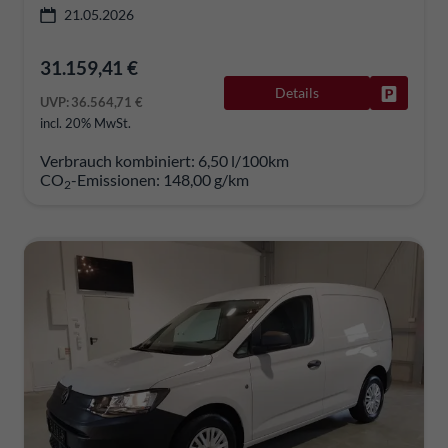
21.05.2026
31.159,41 €
Details
Fahrzeug
UVP:
36.564,71 €
incl. 20% MwSt.
Verbrauch kombiniert:
6,50 l/100km
CO
-Emissionen:
148,00 g/km
2