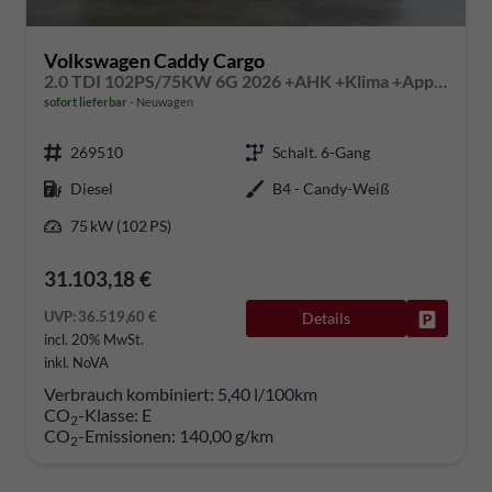
Volkswagen Caddy Cargo
2.0 TDI 102PS/75KW 6G 2026 +AHK +Klima +AppConnect +PDC +FrontAssist +LaneAssist +Tempomat +Verkehrszeichen +GJR +10"Touch
sofort lieferbar
Neuwagen
269510
Schalt. 6-Gang
Diesel
B4 - Candy-Weiß
75 kW (102 PS)
31.103,18 €
UVP:
36.519,60 €
Details
Fahrzeug
incl. 20% MwSt.
inkl. NoVA
Verbrauch kombiniert:
5,40 l/100km
CO
-Klasse:
E
2
CO
-Emissionen:
140,00 g/km
2