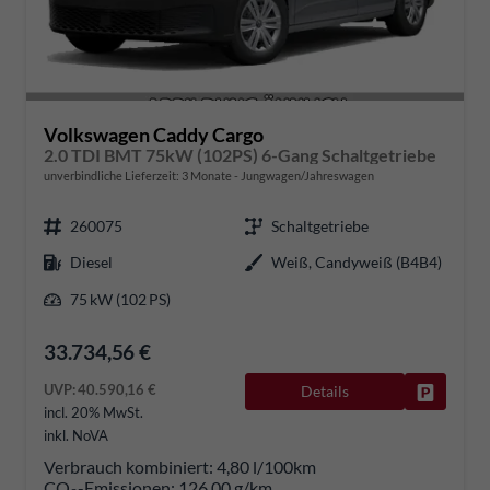
Volkswagen Caddy Cargo
2.0 TDI BMT 75kW (102PS) 6-Gang Schaltgetriebe
unverbindliche Lieferzeit:
3 Monate
Jungwagen/Jahreswagen
260075
Schaltgetriebe
Diesel
Weiß, Candyweiß (B4B4)
75 kW (102 PS)
33.734,56 €
UVP:
40.590,16 €
Details
Fahrzeug
incl. 20% MwSt.
inkl. NoVA
Verbrauch kombiniert:
4,80 l/100km
CO
-Emissionen:
126,00 g/km