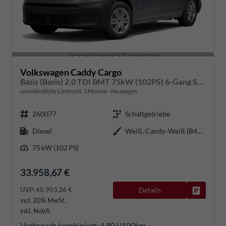
Volkswagen Caddy Cargo
Basis (Basis) 2.0 TDI BMT 75kW (102PS) 6-Gang Schaltgetriebe
unverbindliche Lieferzeit:
3 Monate
Neuwagen
260077
Schaltgetriebe
Diesel
Weiß, Candy-Weiß (B4B4)
75 kW (102 PS)
33.958,67 €
UVP:
40.903,36 €
Details
Fahrzeug
incl. 20% MwSt.
inkl. NoVA
Verbrauch kombiniert:
4,80 l/100km