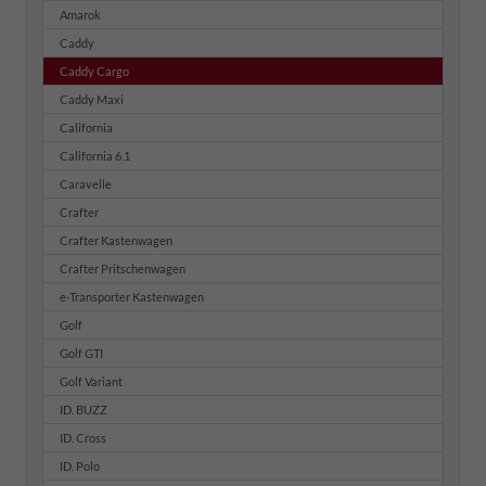
Amarok
Caddy
Caddy Cargo
Caddy Maxi
California
California 6.1
Caravelle
Crafter
Crafter Kastenwagen
Crafter Pritschenwagen
e-Transporter Kastenwagen
Golf
Golf GTI
Golf Variant
ID. BUZZ
ID. Cross
ID. Polo