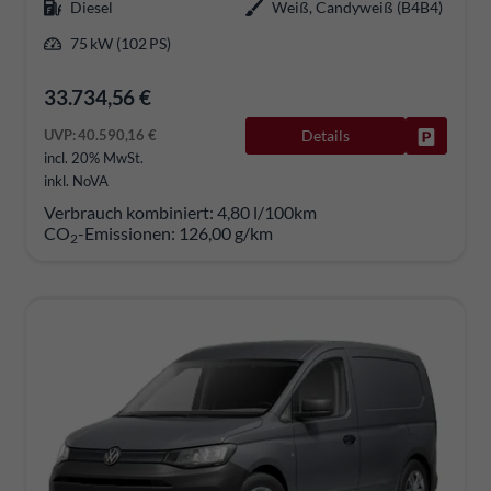
Diesel
Weiß, Candyweiß (B4B4)
75 kW (102 PS)
33.734,56 €
UVP:
40.590,16 €
Details
Fahrzeug
incl. 20% MwSt.
inkl. NoVA
Verbrauch kombiniert:
4,80 l/100km
CO
-Emissionen:
126,00 g/km
2