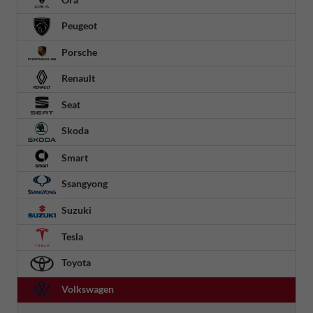
Peugeot
Porsche
Renault
Seat
Skoda
Smart
Ssangyong
Suzuki
Tesla
Toyota
Volkswagen