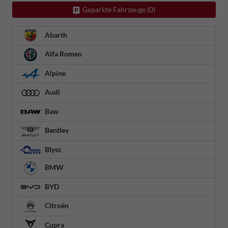
Geparkte Fahrzeuge (
0
)
Abarth
Alfa Romeo
Alpine
Audi
Baw
Bentley
Blyss
BMW
BYD
Citroën
Cupra