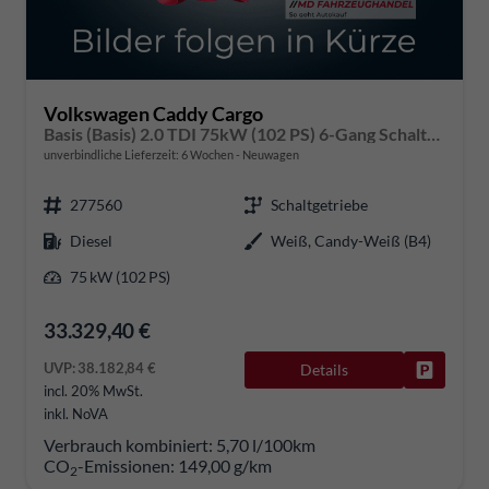
Volkswagen Caddy Cargo
Basis (Basis) 2.0 TDI 75kW (102 PS) 6-Gang Schaltgetriebe
unverbindliche Lieferzeit:
6 Wochen
Neuwagen
277560
Schaltgetriebe
Diesel
Weiß, Candy-Weiß (B4)
75 kW (102 PS)
33.329,40 €
UVP:
38.182,84 €
Details
Fahrzeug
incl. 20% MwSt.
inkl. NoVA
Verbrauch kombiniert:
5,70 l/100km
CO
-Emissionen:
149,00 g/km
2