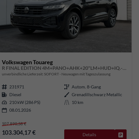
Volkswagen Touareg
R FINAL EDITION 4M+PANO+AHK+20"LM+HUD+IQ.-MATRIX-LED
unverbindliche Lieferzeit: SOFORT
Neuwagen mit Tageszulassung
231971
Autom. 8-Gang
Diesel
Grenadillschwarz Metallic
210 kW (286 PS)
10 km
08.01.2026
107.890,58 €
103.304,17 €
Details
rken
Fahrzeug