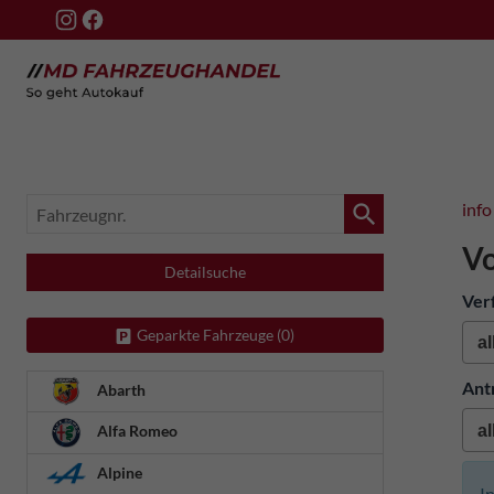
Fahrzeugnr.
info
Vo
Detailsuche
Ver
Geparkte Fahrzeuge (
0
)
Ant
Abarth
Alfa Romeo
Alpine
I