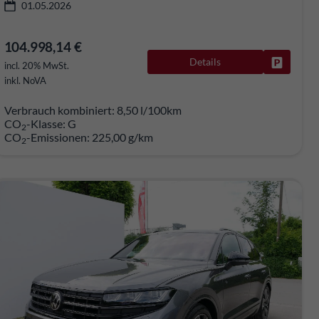
01.05.2026
104.998,14 €
Details
rken
Fahrzeug
incl. 20% MwSt.
inkl. NoVA
Verbrauch kombiniert:
8,50 l/100km
CO
-Klasse:
G
2
CO
-Emissionen:
225,00 g/km
2