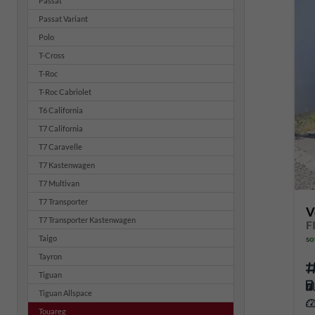
Passat
Passat Variant
Polo
T-Cross
T-Roc
T-Roc Cabriolet
T6 California
T7 California
T7 Caravelle
T7 Kastenwagen
T7 Multivan
T7 Transporter
V
T7 Transporter Kastenwagen
so
Taigo
Tayron
Tiguan
Tiguan Allspace
Touareg