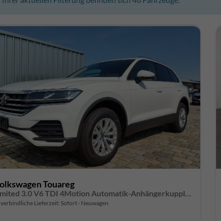
olkswagen Touareg
Limited 3.0 V6 TDI 4Motion Automatik-Anhängerkupplung-Navi-Keyless-ACC-Sitzheizung-Lenkradheizung-el.Heckklappe-18''Alu-Sofort
verbindliche Lieferzeit: Sofort
Neuwagen