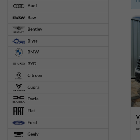
Audi
Baw
Bentley
Blyss
BMW
BYD
Citroën
Cupra
Dacia
Fiat
V
Ford
un
Geely