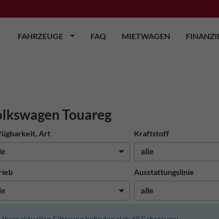
FAHRZEUGE
FAQ
MIETWAGEN
FINANZ
lkswagen Touareg
fügbarkeit, Art
Kraftstoff
rieb
Ausstattungslinie
n Ihrer aktuellen Filterung befinden sich
48
Fahrzeuge: