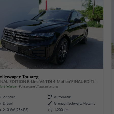
olkswagen Touareg
FINAL-EDITION R-Line V6 TDI 4-Motion*FINAL-EDITION*AHK-SCHWENKBAR*NAVI*ACC*PDC*LED*SHZ*21-ZOLL
fort lieferbar
Fahrzeug mit Tageszulassung
277202
Automatik
Diesel
Grenadillschwarz Metallic
210 kW (286 PS)
1.200 km