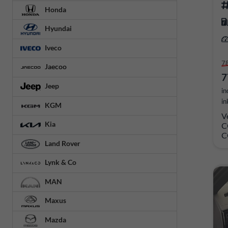
Honda
Hyundai
Iveco
7
Jaecoo
7
Jeep
in
in
KGM
V
Kia
C
C
Land Rover
Lynk & Co
MAN
Maxus
Mazda