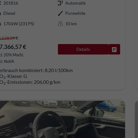
201816
Automatik
Diesel
Purewhite
170 kW (231 PS)
10 km
8.628,34 €
7.366,57 €
Details
Fahrzeug pa
cl. 20% MwSt.
kl. NoVA
erbrauch kombiniert:
8,20 l/100km
O
-Klasse:
G
2
O
-Emissionen:
206,00 g/km
2