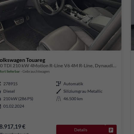
olkswagen Touareg
3.0 TDI 210 kW 4Motion R-Line V6 4M R-Line, Dynaudio, 22-Zoll, Leder, HUD, AHK, Standheizung, Pano
fort lieferbar
Gebrauchtwagen
278915
Automatik
Diesel
Siliziumgrau Metallic
210 kW (286 PS)
46.500 km
01.02.2024
8.917,19 €
Details
Fahrzeug pa