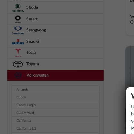
Di
Skoda
V
Smart
C
Ssangyong
Suzuki
Tesla
Toyota
Volkswagen
Amarok
Caddy
Caddy Cargo
U
b
Caddy Maxi
v
California
P
California 6.1