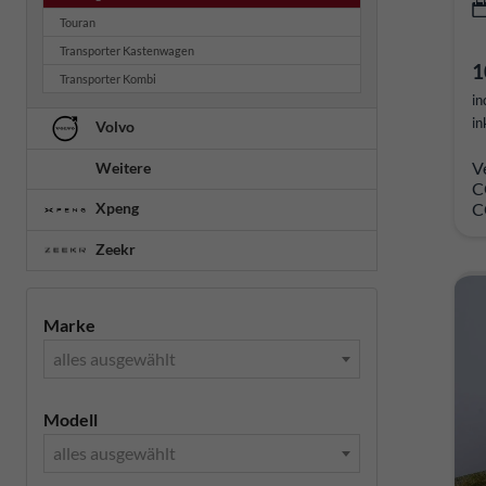
Touran
Transporter Kastenwagen
1
Transporter Kombi
in
in
Volvo
V
Weitere
C
C
Xpeng
Zeekr
Marke
alles ausgewählt
Modell
alles ausgewählt