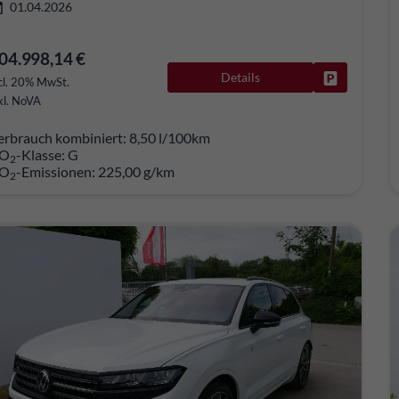
01.04.2026
04.998,14 €
Details
Fahrzeug pa
cl. 20% MwSt.
kl. NoVA
erbrauch kombiniert:
8,50 l/100km
O
-Klasse:
G
2
O
-Emissionen:
225,00 g/km
2