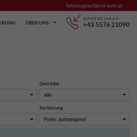
fahrzeugkauf@md-auto.at
RUFEN SIE UNS AN!
IERUNG
ÜBER UNS
+43 5576 21090
Getriebe
Sortierung