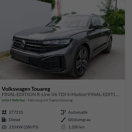
Volkswagen Touareg
FINAL-EDITION R-Line V6 TDI 4-Motion*FINAL-EDITION*AHK-SCHWENKBAR*NAVI*ACC*PDC*LED*SHZ*21-ZOLL
sofort lieferbar
Fahrzeug mit Tageszulassung
277210
Automatik
Diesel
Siliziumgrau
210 kW (286 PS)
1.200 km