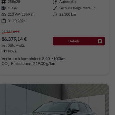
258628
Automatik
Diesel
Sechura Beige Metallic
210 kW (286 PS)
22.300 km
01.10.2024
92.732,09 €
86.379,14 €
Details
rken
Fahrzeug
incl. 20% MwSt.
inkl. NoVA
Verbrauch kombiniert:
8,40 l/100km
CO
-Emissionen:
219,00 g/km
2