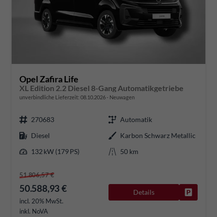
Opel Zafira Life
XL Edition 2.2 Diesel 8-Gang Automatikgetriebe
unverbindliche Lieferzeit:
08.10.2026
Neuwagen
270683
Automatik
Diesel
Karbon Schwarz Metallic
132 kW (179 PS)
50 km
51.806,57 €
50.588,93 €
Details
Fahrzeug
incl. 20% MwSt.
inkl. NoVA