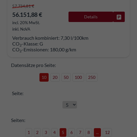
57.734,81 €
56.151,88 €
Details
Fahrzeug
incl. 20% MwSt.
inkl. NoVA
Verbrauch kombiniert:
7,30 l/100km
CO
-Klasse:
G
2
CO
-Emissionen:
180,00 g/km
2
Datensätze pro Seite:
10
20
50
100
250
Seite:
Seiten:
1
2
3
4
5
6
7
8
...
12