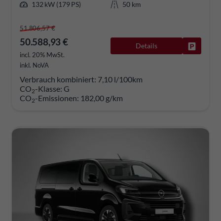
132 kW (179 PS)
50 km
51.806,57 €
50.588,93 €
Details
Fahrzeug
incl. 20% MwSt.
inkl. NoVA
Verbrauch kombiniert:
7,10 l/100km
CO
-Klasse:
G
2
CO
-Emissionen:
182,00 g/km
2