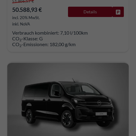
51.806,57 €
50.588,93 €
Details
Fahrzeug
incl. 20% MwSt.
inkl. NoVA
Verbrauch kombiniert:
7,10 l/100km
CO
-Klasse:
G
2
CO
-Emissionen:
182,00 g/km
2