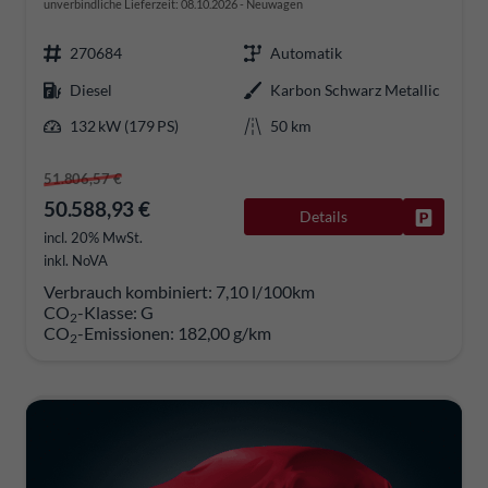
unverbindliche Lieferzeit:
08.10.2026
Neuwagen
270684
Automatik
Diesel
Karbon Schwarz Metallic
132 kW (179 PS)
50 km
51.806,57 €
50.588,93 €
Details
Fahrzeug
incl. 20% MwSt.
inkl. NoVA
Verbrauch kombiniert:
7,10 l/100km
CO
-Klasse:
G
2
CO
-Emissionen:
182,00 g/km
2