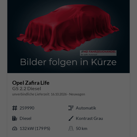
Opel Zafira Life
GS 2.2 Diesel
unverbindliche Lieferzeit:
16.10.2026
Neuwagen
259990
Automatik
Diesel
Kontrast Grau
132 kW (179 PS)
50 km