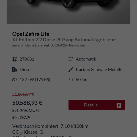
Opel Zafira Life
XL Edition 2.2 Diesel 8-Gang Automatikgetriebe
unverbindliche Lieferzeit:
08.10.2026
Neuwagen
270681
Automatik
Diesel
Karbon Schwarz Metallic
132 kW (179 PS)
50 km
51.806,57 €
50.588,93 €
Details
Fahrzeug
incl. 20% MwSt.
inkl. NoVA
Verbrauch kombiniert:
7,10 l/100km
CO
-Klasse:
G
2