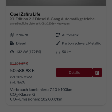
Opel Zafira Life
XL Edition 2.2 Diesel 8-Gang Automatikgetriebe
unverbindliche Lieferzeit:
08.10.2026
Neuwagen
270678
Automatik
Diesel
Karbon Schwarz Metallic
132 kW (179 PS)
50 km
51.806,57 €
50.588,93 €
Details
Fahrzeug
incl. 20% MwSt.
inkl. NoVA
Verbrauch kombiniert:
7,10 l/100km
CO
-Klasse:
G
2
CO
-Emissionen:
182,00 g/km
2