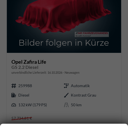
Opel Zafira Life
GS 2.2 Diesel
unverbindliche Lieferzeit:
16.10.2026
Neuwagen
259988
Automatik
Diesel
Kontrast Grau
132 kW (179 PS)
50 km
57.734,81 €
56.151,88 €