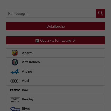
Fahrzeugnr.
Detailsuche
Geparkte Fahrzeuge (
0
)
Abarth
Alfa Romeo
Alpine
Audi
Baw
Bentley
Blyss