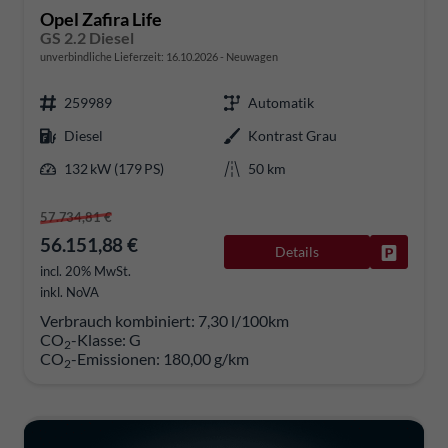
Opel Zafira Life
GS 2.2 Diesel
unverbindliche Lieferzeit:
16.10.2026
Neuwagen
259989
Automatik
Diesel
Kontrast Grau
132 kW (179 PS)
50 km
57.734,81 €
56.151,88 €
Details
Fahrzeug
incl. 20% MwSt.
inkl. NoVA
Verbrauch kombiniert:
7,30 l/100km
CO
-Klasse:
G
2
CO
-Emissionen:
180,00 g/km
2