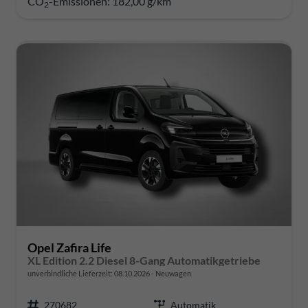
CO
-Emissionen:
182,00 g/km
2
Opel Zafira Life
XL Edition 2.2 Diesel 8-Gang Automatikgetriebe
unverbindliche Lieferzeit:
08.10.2026
Neuwagen
270682
Automatik