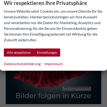
Details
Fahrzeug
Wir respektieren Ihre Privatsphäre
incl. 20% MwSt.
inkl. NoVA
Unsere Website setzt Cookies ein, um unsere Dienste für Sie
Verbrauch kombiniert:
7,30 l/100km
bereitzustellen. Hierbei berücksichtigen wir Ihre Auswahl
CO
-Klasse:
G
und verarbeiten nur die Daten für Marketing, Analytics und
2
CO
-Emissionen:
180,00 g/km
2
Personalisierung, für die Sie uns Ihr Einverständnis geben.
Sie können Ihre Einwilligung jederzeit mit Wirkung für die
Zukunft widerrufen.
Alle akzeptieren
Einstellungen
Datenschutzerklärung
Impressum