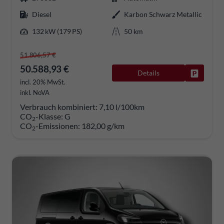
Diesel
Karbon Schwarz Metallic
132 kW (179 PS)
50 km
51.806,57 €
50.588,93 €
Details
Fahrzeug
incl. 20% MwSt.
inkl. NoVA
Verbrauch kombiniert:
7,10 l/100km
CO
-Klasse:
G
2
CO
-Emissionen:
182,00 g/km
2