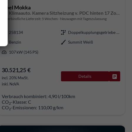
Opel Mokka
GS Klimaauto. Kamera Sitzheizung v. PDC hinten 17 Zoll LM
unverbindliche Lieferzeit:
5 Wochen
Neuwagen mit Tageszulassung
258134
Doppelkupplungsgetriebe (DSG)
Benzin
Summit Weiß
107 kW (145 PS)
30.521,25 €
Details
rken
Fahrzeug
incl. 20% MwSt.
inkl. NoVA
Verbrauch kombiniert:
4,90 l/100km
CO
-Klasse:
C
2
CO
-Emissionen:
110,00 g/km
2