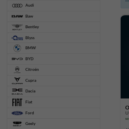
Audi
Baw
Bentley
Blyss
BMW
BYD
Citroën
Cupra
Dacia
Fiat
O
Ford
so
Geely