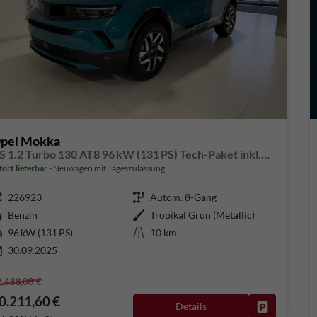
pel Mokka
GS 1.2 Turbo 130 AT8 96 kW (131 PS) Tech-Paket inkl.Geschwindigkeitsassistent, Spurhalteassistent, Frontkollisionswarner, Einparkhilfe vorne und hinten, Toter-Winkel-Warner, DAB, Android Auto, Apple CarPlay, 17 Zoll Leichtmetallfelgen, uvm.
fort lieferbar
Neuwagen mit Tageszulassung
226923
Autom. 8-Gang
Benzin
Tropikal Grün (Metallic)
96 kW (131 PS)
10 km
30.09.2025
2.488,08 €
0.211,60 €
Details
Fahrzeug pa