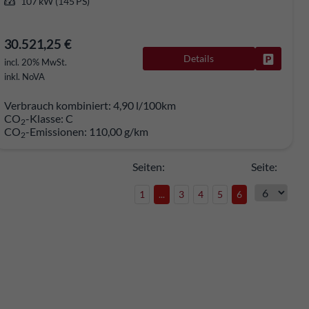
107 kW (145 PS)
30.521,25 €
Details
rken
Fahrzeug
incl. 20% MwSt.
inkl. NoVA
Verbrauch kombiniert:
4,90 l/100km
CO
-Klasse:
C
2
CO
-Emissionen:
110,00 g/km
2
Seiten:
Seite:
1
...
3
4
5
6