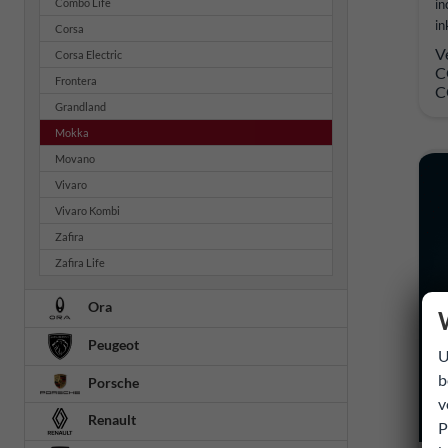
in
Combo Life
in
Corsa
V
Corsa Electric
C
Frontera
C
Grandland
Mokka
Movano
Vivaro
Vivaro Kombi
Zafira
Zafira Life
Ora
Peugeot
U
b
Porsche
v
Renault
P