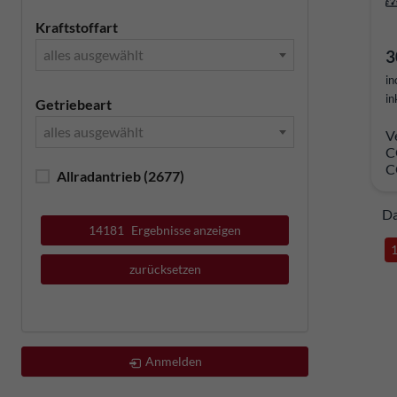
Kraftstoffart
3
alles ausgewählt
in
in
Getriebeart
alles ausgewählt
V
C
C
Allradantrieb
(2677)
Da
14181
Ergebnisse anzeigen
zurücksetzen
Anmelden