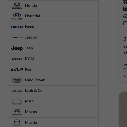
Honda
Hyundai
Iveco
Jaecoo
2
in
Jeep
in
KGM
V
Kia
C
C
Land Rover
Lynk & Co
MAN
Maxus
Mazda