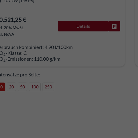
107 kW (145 PS)
0.521,25 €
Details
Fahrzeug pa
cl. 20% MwSt.
kl. NoVA
erbrauch kombiniert:
4,90 l/100km
O
-Klasse:
C
2
O
-Emissionen:
110,00 g/km
2
tensätze pro Seite:
10
20
50
100
250