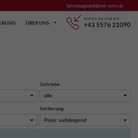
fahrzeugkauf@md-auto.at
RUFEN SIE UNS AN!
IERUNG
ÜBER UNS
+43 5576 21090
Getriebe
Sortierung