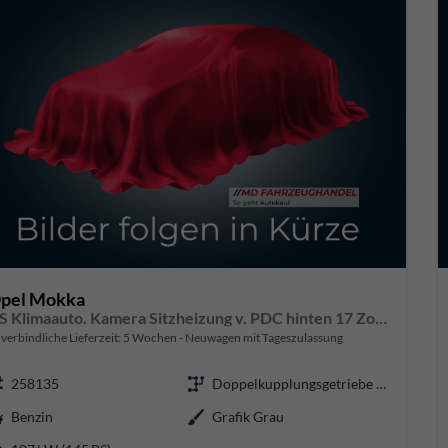
pel Mokka
GS Klimaauto. Kamera Sitzheizung v. PDC hinten 17 Zoll LM
verbindliche Lieferzeit:
5 Wochen
Neuwagen mit Tageszulassung
258135
Doppelkupplungsgetriebe (DSG)
Benzin
Grafik Grau