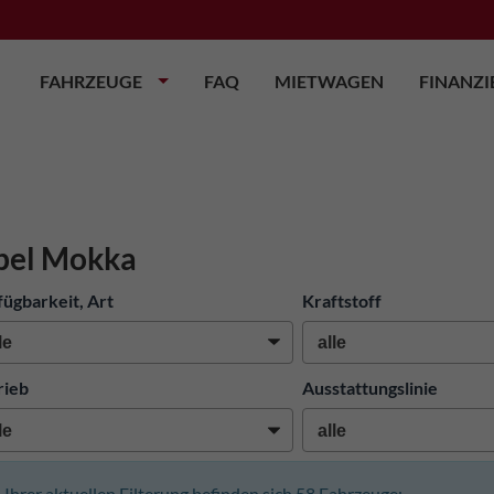
FAHRZEUGE
FAQ
MIETWAGEN
FINANZ
pel Mokka
fügbarkeit, Art
Kraftstoff
rieb
Ausstattungslinie
n Ihrer aktuellen Filterung befinden sich
58
Fahrzeuge: