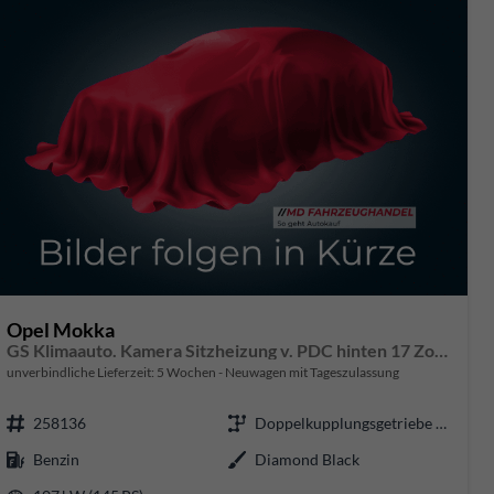
Opel Mokka
GS Klimaauto. Kamera Sitzheizung v. PDC hinten 17 Zoll LM
unverbindliche Lieferzeit:
5 Wochen
Neuwagen mit Tageszulassung
258136
Doppelkupplungsgetriebe (DSG)
Benzin
Diamond Black