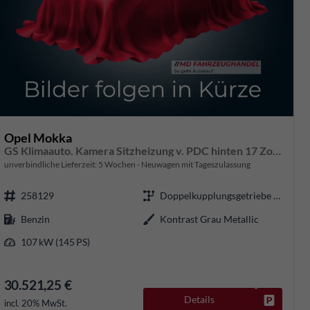
Opel Mokka
GS Klimaauto. Kamera Sitzheizung v. PDC hinten 17 Zoll LM
unverbindliche Lieferzeit:
5 Wochen
Neuwagen mit Tageszulassung
258129
Doppelkupplungsgetriebe (DSG)
Benzin
Kontrast Grau Metallic
107 kW (145 PS)
30.521,25 €
Details
Fahrzeug
rken
incl. 20% MwSt.