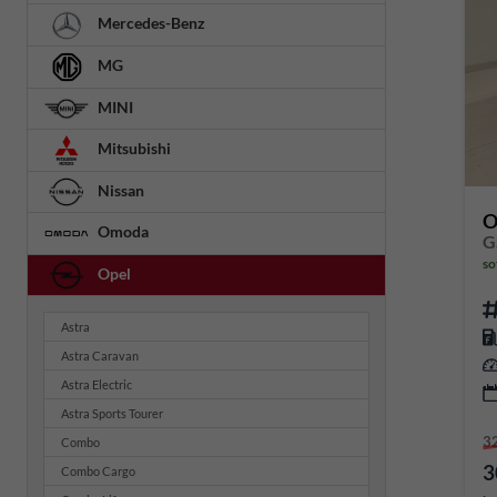
Mercedes-Benz
MG
MINI
Mitsubishi
Nissan
O
Omoda
so
Opel
Astra
Astra Caravan
Astra Electric
Astra Sports Tourer
3
Combo
3
Combo Cargo