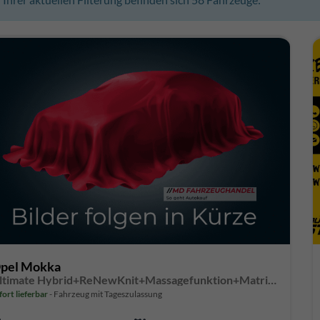
pel Mokka
Ultimate Hybrid+ReNewKnit+Massagefunktion+Matrix-LED
fort lieferbar
Fahrzeug mit Tageszulassung