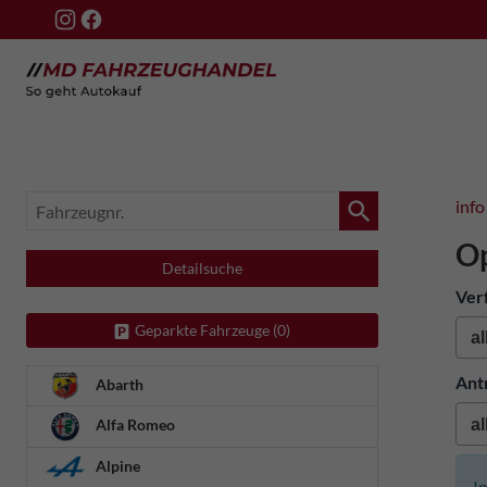
Fahrzeugnr.
info
O
Detailsuche
Ver
Geparkte Fahrzeuge (
0
)
Ant
Abarth
Alfa Romeo
Alpine
I