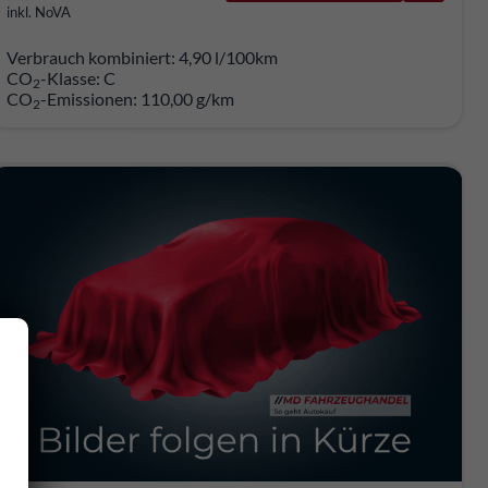
inkl. NoVA
Verbrauch kombiniert:
4,90 l/100km
CO
-Klasse:
C
2
CO
-Emissionen:
110,00 g/km
2