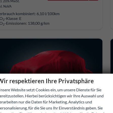
cl. 20% MwSt.
kl. NoVA
erbrauch kombiniert:
6,10 l/100km
O
-Klasse:
E
2
O
-Emissionen:
138,00 g/km
2
Wir respektieren Ihre Privatsphäre
nsere Website setzt Cookies ein, um unsere Dienste für Sie
ereitzustellen. Hierbei berücksichtigen wir Ihre Auswahl und
erarbeiten nur die Daten für Marketing, Analytics und
ersonalisierung, für die Sie uns Ihr Einverständnis geben. Sie