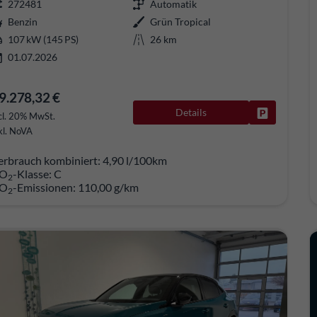
272481
Automatik
Benzin
Grün Tropical
107 kW (145 PS)
26 km
01.07.2026
9.278,32 €
Details
Fahrzeug pa
cl. 20% MwSt.
kl. NoVA
erbrauch kombiniert:
4,90 l/100km
O
-Klasse:
C
2
O
-Emissionen:
110,00 g/km
2