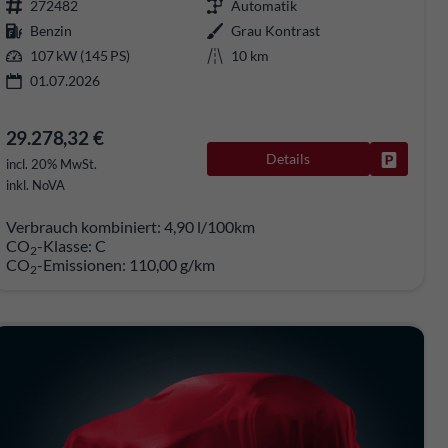
272482
Automatik
Benzin
Grau Kontrast
107 kW (145 PS)
10 km
01.07.2026
29.278,32 €
Details
rken
Fahrzeug
incl. 20% MwSt.
inkl. NoVA
Verbrauch kombiniert:
4,90 l/100km
CO
-Klasse:
C
2
CO
-Emissionen:
110,00 g/km
2