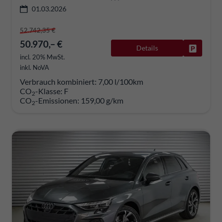
01.03.2026
52.742,35 €
50.970,– €
Details
Fahrzeug
incl. 20% MwSt.
inkl. NoVA
Verbrauch kombiniert:
7,00 l/100km
CO
-Klasse:
F
2
CO
-Emissionen:
159,00 g/km
2