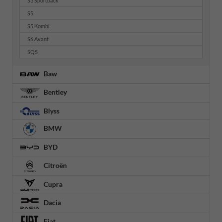
S3 Sportback
S5
S5 Kombi
S6 Avant
SQ5
Baw
Bentley
Blyss
BMW
BYD
Citroën
Cupra
Dacia
Fiat