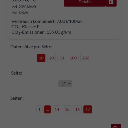
Details
Fahrzeug
incl. 20% MwSt.
inkl. NoVA
Verbrauch kombiniert:
7,00 l/100km
CO
-Klasse:
F
2
CO
-Emissionen:
159,00 g/km
2
Datensätze pro Seite:
10
20
50
100
250
Seite:
Seiten:
1
...
14
15
16
17
Fahrzeugnr.