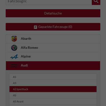
Detailsuche
Geparkte Fahrzeuge (
0
)
Abarth
Alfa Romeo
Alpine
Audi
A1
A3
A3 Sportback
A5
A5 Avant