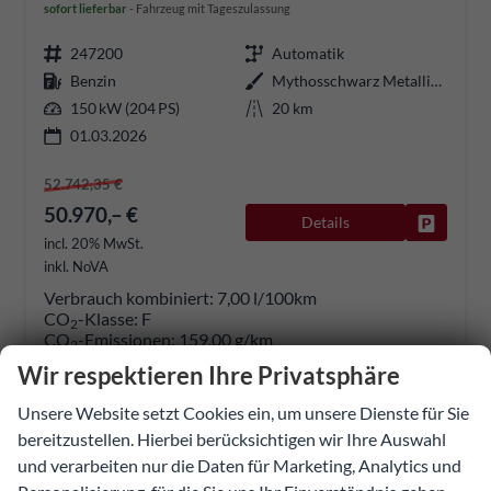
sofort lieferbar
Fahrzeug mit Tageszulassung
247200
Automatik
Benzin
Mythosschwarz Metallic (0E)
150 kW (204 PS)
20 km
01.03.2026
52.742,35 €
50.970,– €
Details
Fahrzeug
incl. 20% MwSt.
inkl. NoVA
Verbrauch kombiniert:
7,00 l/100km
CO
-Klasse:
F
2
CO
-Emissionen:
159,00 g/km
2
Wir respektieren Ihre Privatsphäre
Unsere Website setzt Cookies ein, um unsere Dienste für Sie
bereitzustellen. Hierbei berücksichtigen wir Ihre Auswahl
und verarbeiten nur die Daten für Marketing, Analytics und