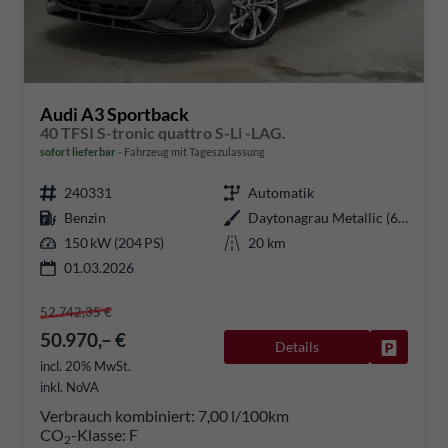
Audi A3 Sportback
40 TFSI S-tronic quattro S-Li -LAG.
sofort lieferbar
Fahrzeug mit Tageszulassung
240331
Automatik
Benzin
Daytonagrau Metallic (6Y)
150 kW (204 PS)
20 km
01.03.2026
52.742,35 €
50.970,– €
Details
Fahrzeug
incl. 20% MwSt.
inkl. NoVA
Verbrauch kombiniert:
7,00 l/100km
CO
-Klasse:
F
2