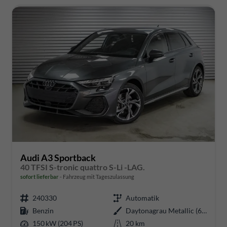
Audi A3 Sportback
40 TFSI S-tronic quattro S-Li -LAG.
sofort lieferbar
Fahrzeug mit Tageszulassung
240330
Automatik
Benzin
Daytonagrau Metallic (6Y)
150 kW (204 PS)
20 km