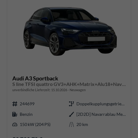
Audi A3 Sportback
S line TFSI quattro GV3+AHK+Matrix+Alu18+Navi+Cam+eHeck+Sound+ACC+Black
unverbindliche Lieferzeit:
15.10.2026
Neuwagen
244699
Doppelkupplungsgetriebe (DSG)
Benzin
[2D2D] Navarrablau Metallic
150 kW (204 PS)
20 km