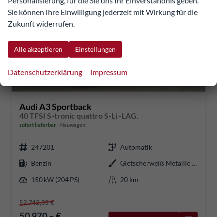
Personalisierung, für die Sie uns Ihr Einverständnis geben.
Sie können Ihre Einwilligung jederzeit mit Wirkung für die
Zukunft widerrufen.
Alle akzeptieren
Einstellungen
Datenschutzerklärung
Impressum
Audi A3 Sportback
40 TFSI S-tronic quattro S-Li -LAG.
sofort lieferbar
Neuwagen
247201
Automatik
Benzin
Gletscherweiß Metallic (2Y)
150 kW (204 PS)
20 km
52.742,35 €
50.970,– €