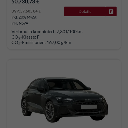
50.730,73 €
UVP:
57.605,04 €
Details
Fahrzeug
incl. 20% MwSt.
inkl. NoVA
Verbrauch kombiniert:
7,30 l/100km
CO
-Klasse:
F
2
CO
-Emissionen:
167,00 g/km
2