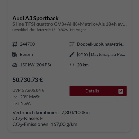
Audi A3 Sportback
S line TFSI quattro GV3+AHK+Matrix+Alu18+Navi+Cam+eHeck+Sound+ACC+Black
unverbindliche Lieferzeit:
15.10.2026
Neuwagen
244700
Doppelkupplungsgetriebe (DSG)
Benzin
[6Y6Y] Daytonagrau Perleffekt
150 kW (204 PS)
20 km
50.730,73 €
UVP:
57.605,04 €
Details
Fahrzeug
incl. 20% MwSt.
inkl. NoVA
Verbrauch kombiniert:
7,30 l/100km
CO
-Klasse:
F
2
CO
-Emissionen:
167,00 g/km
2