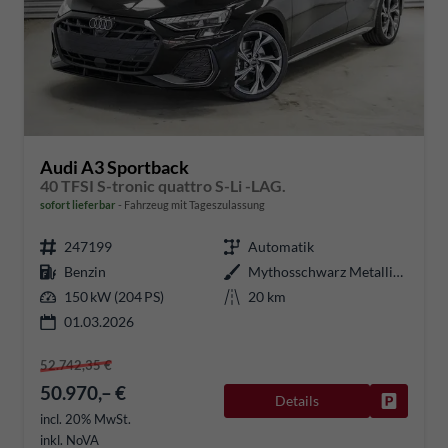
Audi A3 Sportback
40 TFSI S-tronic quattro S-Li -LAG.
sofort lieferbar
Fahrzeug mit Tageszulassung
247199
Automatik
Benzin
Mythosschwarz Metallic (0E)
150 kW (204 PS)
20 km
01.03.2026
52.742,35 €
50.970,– €
Details
Fahrzeug
incl. 20% MwSt.
inkl. NoVA