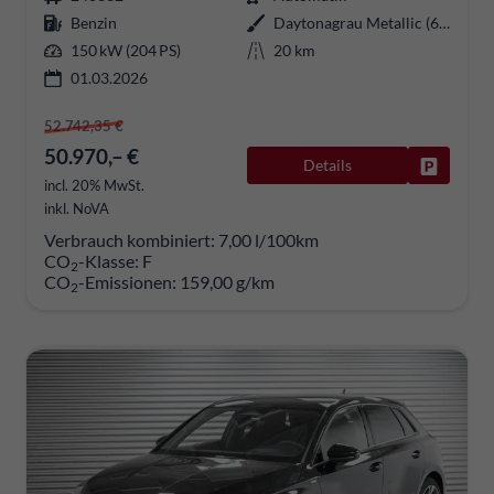
Benzin
Daytonagrau Metallic (6Y)
150 kW (204 PS)
20 km
01.03.2026
52.742,35 €
50.970,– €
Details
Fahrzeug
incl. 20% MwSt.
inkl. NoVA
Verbrauch kombiniert:
7,00 l/100km
CO
-Klasse:
F
2
CO
-Emissionen:
159,00 g/km
2