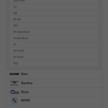
Q6 e-tron
Q7
Q8
RS Q8
RS3
RS3 Sportback
S3 Sportback
S5
S5 Kombi
S6 Avant
SQ5
Baw
Bentley
Blyss
BMW