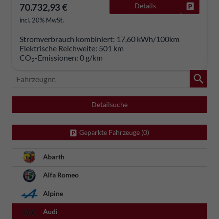
70.732,93 €
Details
Fahrzeug
incl. 20% MwSt.
Stromverbrauch kombiniert:
17,60 kWh/100km
Elektrische Reichweite:
501 km
CO
-Emissionen:
0 g/km
2
Fahrzeugnr.
Detailsuche
Geparkte Fahrzeuge (
0
)
Abarth
Alfa Romeo
Alpine
Audi