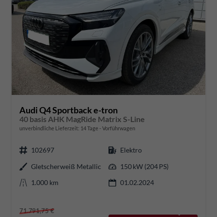
Audi Q4 Sportback e-tron
40 basis AHK MagRide Matrix S-Line
unverbindliche Lieferzeit:
14 Tage
Vorführwagen
102697
Elektro
Gletscherweiß Metallic
150 kW (204 PS)
1.000 km
01.02.2024
71.791,75 €