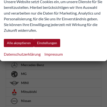
Unsere Website setzt Cookies ein, um unsere Dienste für Sie
KGM
bereitzustellen. Hierbei berücksichtigen wir Ihre Auswahl
Kia
und verarbeiten nur die Daten für Marketing, Analytics und
Personalisierung, für die Sie uns Ihr Einverständnis geben.
Land Rover
Sie können Ihre Einwilligung jederzeit mit Wirkung für die
Lynk & Co
Zukunft widerrufen.
MAN
Alle akzeptieren
Einstellungen
Maxus
Datenschutzerklärung
Impressum
Mazda
Mercedes-Benz
MG
MINI
Mitsubishi
Nissan