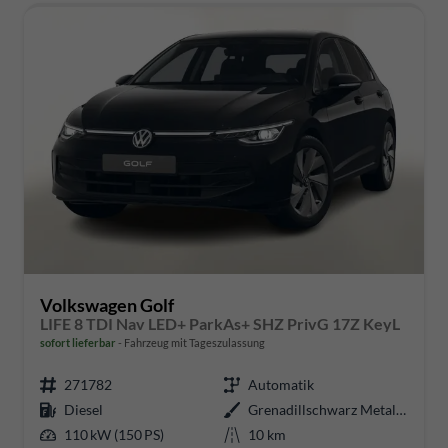
Volkswagen Golf
LIFE 8 TDI Nav LED+ ParkAs+ SHZ PrivG 17Z KeyL
sofort lieferbar
Fahrzeug mit Tageszulassung
271782
Automatik
Diesel
Grenadillschwarz Metallic
110 kW (150 PS)
10 km