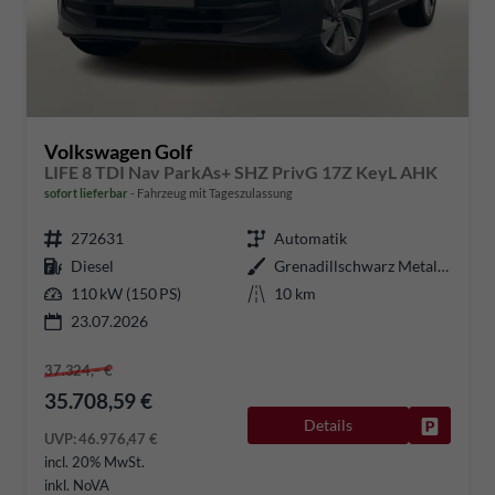
Volkswagen Golf
LIFE 8 TDI Nav ParkAs+ SHZ PrivG 17Z KeyL AHK
sofort lieferbar
Fahrzeug mit Tageszulassung
272631
Automatik
Diesel
Grenadillschwarz Metallic
110 kW (150 PS)
10 km
23.07.2026
37.324,– €
35.708,59 €
Details
Fahrzeug
UVP:
46.976,47 €
incl. 20% MwSt.
inkl. NoVA