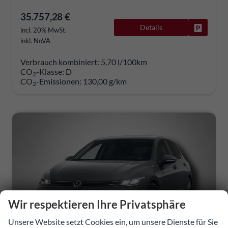
35.757,28 €
Details
Fahrzeug
incl. 20% MwSt.
inkl. NoVA
Verbrauch kombiniert:
5,70 l/100km
CO
-Klasse:
D
2
CO
-Emissionen:
130,00 g/km
2
Wir respektieren Ihre Privatsphäre
Unsere Website setzt Cookies ein, um unsere Dienste für Sie