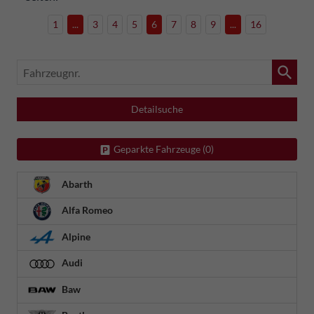
1
...
3
4
5
6
7
8
9
...
16
Fahrzeugnr.
Detailsuche
Geparkte Fahrzeuge (
0
)
Abarth
Alfa Romeo
Alpine
Audi
Baw