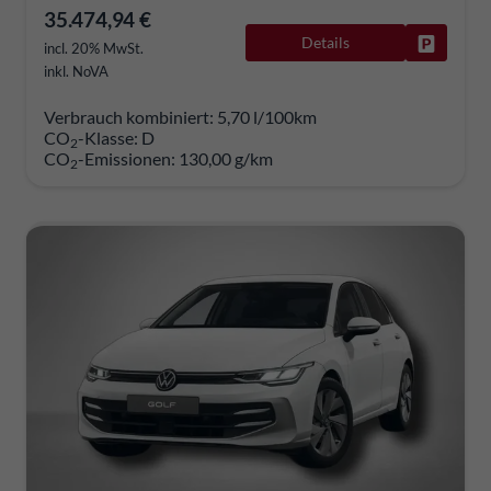
35.474,94 €
Details
Fahrzeug
incl. 20% MwSt.
inkl. NoVA
Verbrauch kombiniert:
5,70 l/100km
CO
-Klasse:
D
2
CO
-Emissionen:
130,00 g/km
2