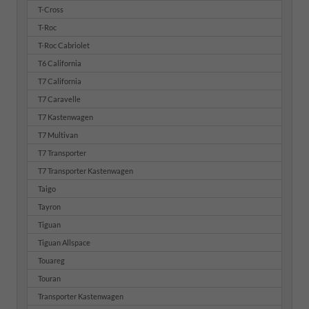
T-Cross
T-Roc
T-Roc Cabriolet
T6 California
T7 California
T7 Caravelle
T7 Kastenwagen
T7 Multivan
T7 Transporter
T7 Transporter Kastenwagen
Taigo
Tayron
Tiguan
Tiguan Allspace
Touareg
Touran
Transporter Kastenwagen