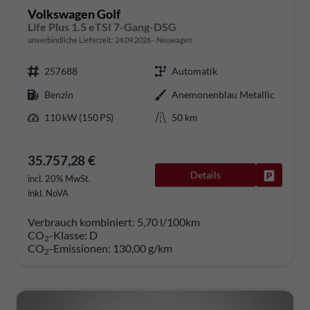
Volkswagen Golf
Life Plus 1.5 eTSI 7-Gang-DSG
unverbindliche Lieferzeit:
24.09.2026
Neuwagen
257688
Automatik
Benzin
Anemonenblau Metallic
110 kW (150 PS)
50 km
35.757,28 €
Details
Fahrzeug
incl. 20% MwSt.
inkl. NoVA
Verbrauch kombiniert:
5,70 l/100km
CO
-Klasse:
D
2
CO
-Emissionen:
130,00 g/km
2