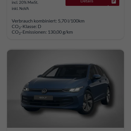
Details
Fahrzeug
incl. 20% MwSt.
inkl. NoVA
Verbrauch kombiniert:
5,70 l/100km
CO
-Klasse:
D
2
CO
-Emissionen:
130,00 g/km
2