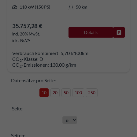
110 kW (150 PS)
50 km
35.757,28 €
Details
Fahrzeug
incl. 20% MwSt.
inkl. NoVA
Verbrauch kombiniert:
5,70 l/100km
CO
-Klasse:
D
2
CO
-Emissionen:
130,00 g/km
2
Datensätze pro Seite:
10
20
50
100
250
Seite:
Seiten: