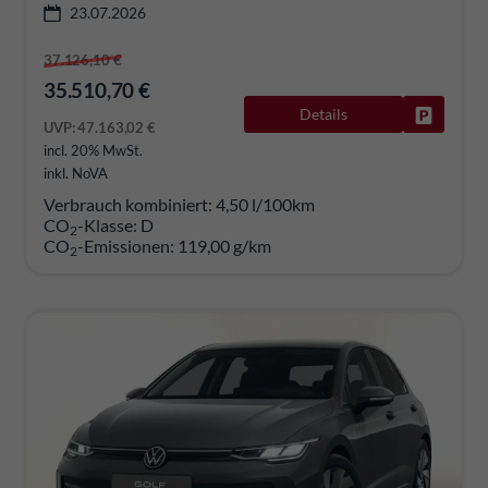
23.07.2026
37.126,10 €
35.510,70 €
Details
Fahrzeug
UVP:
47.163,02 €
incl. 20% MwSt.
inkl. NoVA
Verbrauch kombiniert:
4,50 l/100km
CO
-Klasse:
D
2
CO
-Emissionen:
119,00 g/km
2