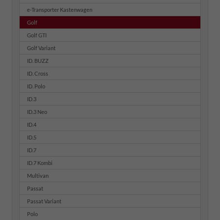
e-Transporter Kastenwagen
Golf
Golf GTI
Golf Variant
ID. BUZZ
ID. Cross
ID. Polo
ID.3
ID.3 Neo
ID.4
ID.5
ID.7
ID.7 Kombi
Multivan
Passat
Passat Variant
Polo