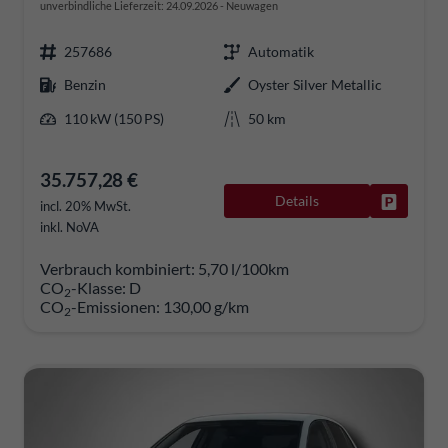
unverbindliche Lieferzeit:
24.09.2026
Neuwagen
257686
Automatik
Benzin
Oyster Silver Metallic
110 kW (150 PS)
50 km
35.757,28 €
Details
Fahrzeug
incl. 20% MwSt.
inkl. NoVA
Verbrauch kombiniert:
5,70 l/100km
CO
-Klasse:
D
2
CO
-Emissionen:
130,00 g/km
2