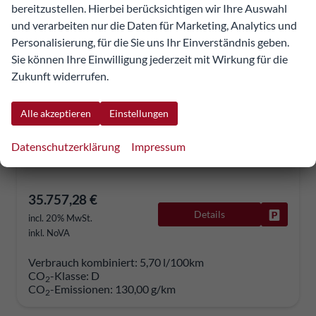
bereitzustellen. Hierbei berücksichtigen wir Ihre Auswahl
und verarbeiten nur die Daten für Marketing, Analytics und
Personalisierung, für die Sie uns Ihr Einverständnis geben.
Volkswagen Golf
Sie können Ihre Einwilligung jederzeit mit Wirkung für die
Life Plus 1.5 eTSI 7-Gang-DSG
Zukunft widerrufen.
unverbindliche Lieferzeit:
24.09.2026
Neuwagen
257690
Automatik
Alle akzeptieren
Einstellungen
Benzin
Delfingrau Metallic
Datenschutzerklärung
Impressum
110 kW (150 PS)
50 km
35.757,28 €
Details
Fahrzeug
incl. 20% MwSt.
inkl. NoVA
Verbrauch kombiniert:
5,70 l/100km
CO
-Klasse:
D
2
CO
-Emissionen:
130,00 g/km
2