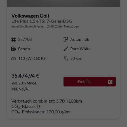
Volkswagen Golf
Life Plus 1.5 eTSI 7-Gang-DSG
unverbindliche Lieferzeit:
24.09.2026
Neuwagen
257708
Automatik
Benzin
Pure White
110 kW (150 PS)
50 km
35.474,94 €
Details
Fahrzeug
incl. 20% MwSt.
inkl. NoVA
Verbrauch kombiniert:
5,70 l/100km
CO
-Klasse:
D
2
CO
-Emissionen:
130,00 g/km
2