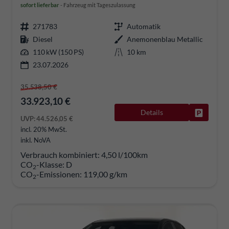
sofort lieferbar
Fahrzeug mit Tageszulassung
271783
Automatik
Diesel
Anemonenblau Metallic
110 kW (150 PS)
10 km
23.07.2026
35.538,50 €
33.923,10 €
Details
Fahrzeug
UVP:
44.526,05 €
incl. 20% MwSt.
inkl. NoVA
Verbrauch kombiniert:
4,50 l/100km
CO
-Klasse:
D
2
CO
-Emissionen:
119,00 g/km
2