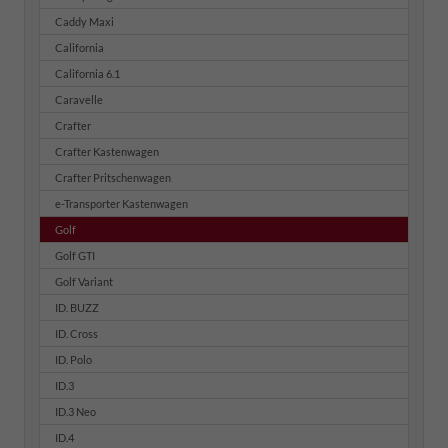
Caddy Maxi
California
California 6.1
Caravelle
Crafter
Crafter Kastenwagen
Crafter Pritschenwagen
e-Transporter Kastenwagen
Golf
Golf GTI
Golf Variant
ID. BUZZ
ID. Cross
ID. Polo
ID.3
ID.3 Neo
ID.4