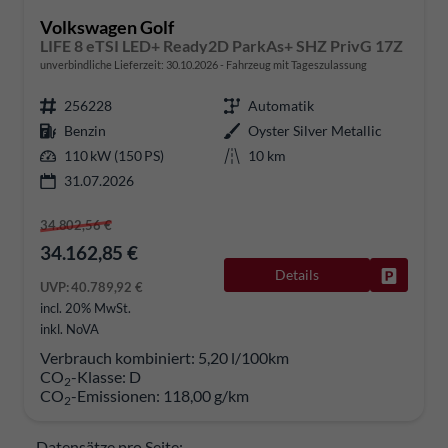
Volkswagen Golf
LIFE 8 eTSI LED+ Ready2D ParkAs+ SHZ PrivG 17Z
unverbindliche Lieferzeit:
30.10.2026
Fahrzeug mit Tageszulassung
256228
Automatik
Benzin
Oyster Silver Metallic
110 kW (150 PS)
10 km
31.07.2026
34.802,56 €
34.162,85 €
Details
Fahrzeug
UVP:
40.789,92 €
incl. 20% MwSt.
inkl. NoVA
Verbrauch kombiniert:
5,20 l/100km
CO
-Klasse:
D
2
CO
-Emissionen:
118,00 g/km
2
Datensätze pro Seite: