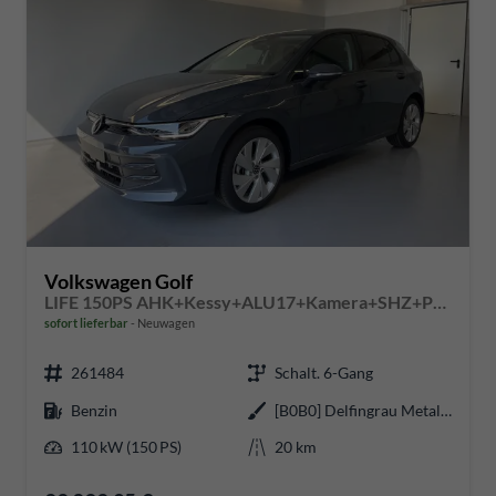
Volkswagen Golf
LIFE 150PS AHK+Kessy+ALU17+Kamera+SHZ+Parklenk+Alarm
sofort lieferbar
Neuwagen
261484
Schalt. 6-Gang
Benzin
[B0B0] Delfingrau Metallic
110 kW (150 PS)
20 km