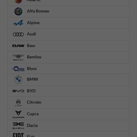
Alfa Romeo
Alpine
Audi
Baw
Bentley
Blyss
BMW
BYD
Citroën
Cupra
Dacia
Fiat