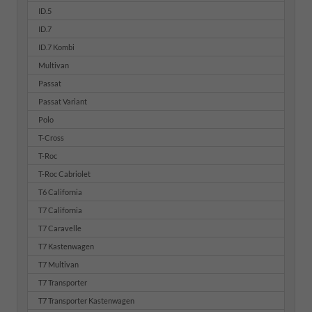
ID.5
ID.7
ID.7 Kombi
Multivan
Passat
Passat Variant
Polo
T-Cross
T-Roc
T-Roc Cabriolet
T6 California
T7 California
T7 Caravelle
T7 Kastenwagen
T7 Multivan
T7 Transporter
T7 Transporter Kastenwagen