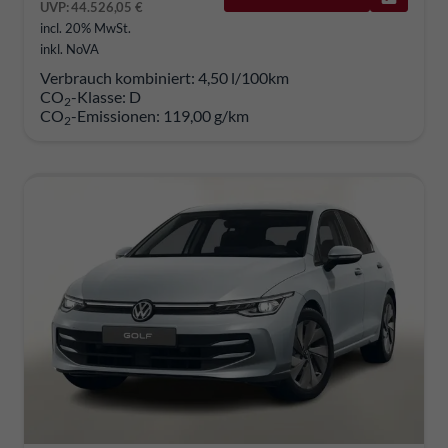
UVP:
44.526,05 €
incl. 20% MwSt.
inkl. NoVA
Verbrauch kombiniert:
4,50 l/100km
CO
-Klasse:
D
2
CO
-Emissionen:
119,00 g/km
2