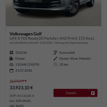
Volkswagen Golf
LIFE 8 TDI Ready2D ParkAs+ SHZ PrivG 17Z KeyL
unverbindliche Lieferzeit:
11.09.2026
Fahrzeug mit Tageszulassung
256236
Automatik
Diesel
Oyster Silver Metallic
110 kW (150 PS)
10 km
31.07.2026
36.076,59 €
33.923,10 €
Details
Fahrzeug
UVP:
44.526,05 €
incl. 20% MwSt.
inkl. NoVA