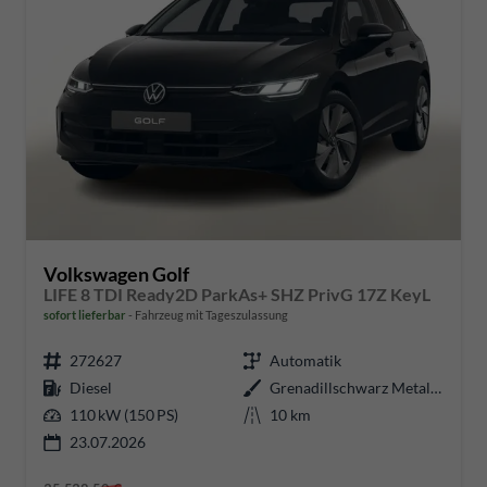
Volkswagen Golf
LIFE 8 TDI Ready2D ParkAs+ SHZ PrivG 17Z KeyL
sofort lieferbar
Fahrzeug mit Tageszulassung
272627
Automatik
Diesel
Grenadillschwarz Metallic
110 kW (150 PS)
10 km
23.07.2026