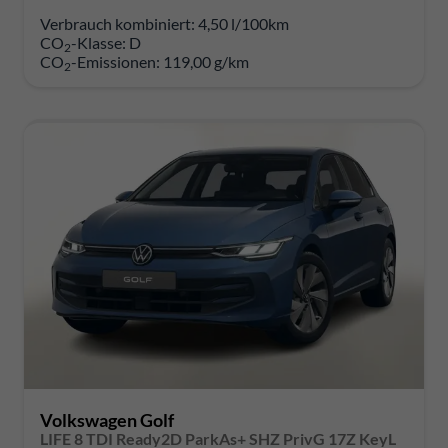
Verbrauch kombiniert:
4,50 l/100km
CO
-Klasse:
D
2
CO
-Emissionen:
119,00 g/km
2
Volkswagen Golf
LIFE 8 TDI Ready2D ParkAs+ SHZ PrivG 17Z KeyL