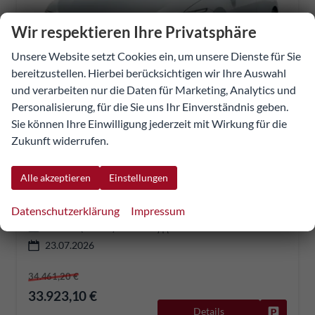
Wir respektieren Ihre Privatsphäre
Unsere Website setzt Cookies ein, um unsere Dienste für Sie
bereitzustellen. Hierbei berücksichtigen wir Ihre Auswahl
und verarbeiten nur die Daten für Marketing, Analytics und
Personalisierung, für die Sie uns Ihr Einverständnis geben.
Sie können Ihre Einwilligung jederzeit mit Wirkung für die
Volkswagen Golf
Zukunft widerrufen.
LIFE 8 TDI Ready2D ParkAs+ SHZ PrivG 17Z KeyL
sofort lieferbar
Fahrzeug mit Tageszulassung
Alle akzeptieren
Einstellungen
278158
Automatik
Datenschutzerklärung
Impressum
Diesel
Oyster Silver Metallic
110 kW (150 PS)
10 km
23.07.2026
34.461,20 €
33.923,10 €
Details
Fahrzeug