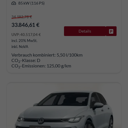
85 kW (116 PS)
34.182,78 €
33.846,61 €
Details
Fahrzeug
UVP:
40.517,04 €
incl. 20% MwSt.
inkl. NoVA
Verbrauch kombiniert:
5,50 l/100km
CO
-Klasse:
D
2
CO
-Emissionen:
125,00 g/km
2