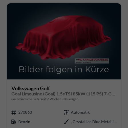
Volkswagen Golf
Goal Limousine (Goal) 1.5eTSI 85kW (115 PS) 7-Gang DSG
unverbindliche Lieferzeit:
6 Wochen
Neuwagen
270860
Automatik
Benzin
, Crystal Ice Blue Metallic (3Y)