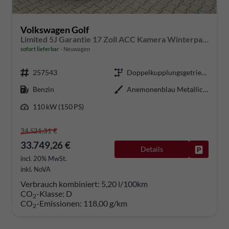
Volkswagen Golf
Limited 5J Garantie 17 Zoll ACC Kamera Winterpaket
sofort lieferbar
Neuwagen
257543
Doppelkupplungsgetriebe (DSG)
Benzin
Anemonenblau Metallic 5R5R
110 kW (150 PS)
34.521,31 €
33.749,26 €
Details
Fahrzeug
incl. 20% MwSt.
inkl. NoVA
Verbrauch kombiniert:
5,20 l/100km
CO
-Klasse:
D
2
CO
-Emissionen:
118,00 g/km
2