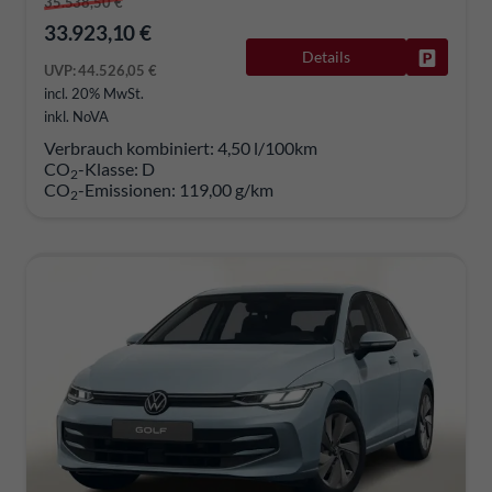
35.538,50 €
33.923,10 €
Details
Fahrzeug
UVP:
44.526,05 €
incl. 20% MwSt.
inkl. NoVA
Verbrauch kombiniert:
4,50 l/100km
CO
-Klasse:
D
2
CO
-Emissionen:
119,00 g/km
2