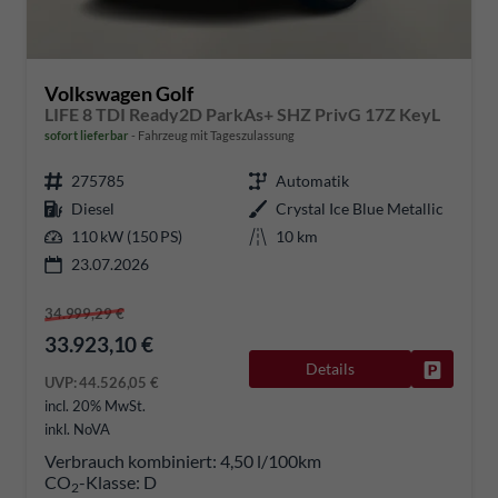
Volkswagen Golf
LIFE 8 TDI Ready2D ParkAs+ SHZ PrivG 17Z KeyL
sofort lieferbar
Fahrzeug mit Tageszulassung
275785
Automatik
Diesel
Crystal Ice Blue Metallic
110 kW (150 PS)
10 km
23.07.2026
34.999,29 €
33.923,10 €
Details
Fahrzeug
UVP:
44.526,05 €
incl. 20% MwSt.
inkl. NoVA
Verbrauch kombiniert:
4,50 l/100km
CO
-Klasse:
D
2