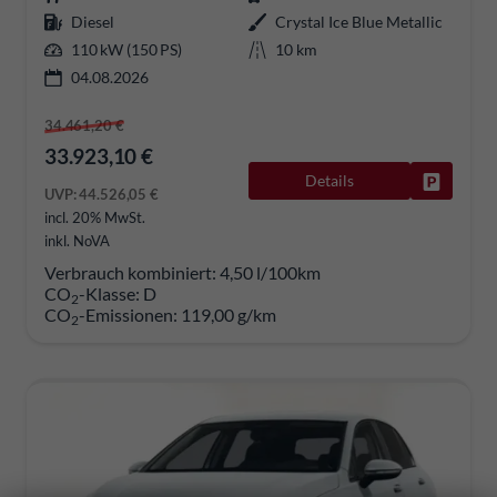
Diesel
Crystal Ice Blue Metallic
110 kW (150 PS)
10 km
04.08.2026
34.461,20 €
33.923,10 €
Details
Fahrzeug
UVP:
44.526,05 €
incl. 20% MwSt.
inkl. NoVA
Verbrauch kombiniert:
4,50 l/100km
CO
-Klasse:
D
2
CO
-Emissionen:
119,00 g/km
2