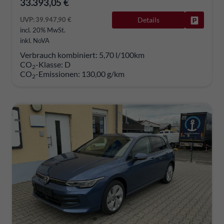
33.393,05 €
UVP:
39.947,90 €
Details
Fahrzeug
incl. 20% MwSt.
inkl. NoVA
Verbrauch kombiniert:
5,70 l/100km
CO
-Klasse:
D
2
CO
-Emissionen:
130,00 g/km
2