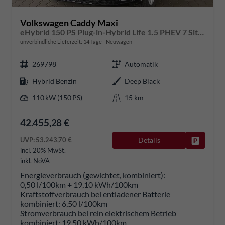
Volkswagen Caddy Maxi
eHybrid 150 PS Plug-in-Hybrid Life 1.5 PHEV 7 Sitze DSG
unverbindliche Lieferzeit:
14 Tage
Neuwagen
269798
Automatik
Hybrid Benzin
Deep Black
110 kW (150 PS)
15 km
42.455,28 €
UVP:
53.243,70 €
Details
Fahrzeug
incl. 20% MwSt.
inkl. NoVA
Energieverbrauch (gewichtet, kombiniert):
0,50 l/100km + 19,10 kWh/100km
Kraftstoffverbrauch bei entladener Batterie
kombiniert:
6,50 l/100km
Stromverbrauch bei rein elektrischem Betrieb
kombiniert:
19,50 kWh/100km