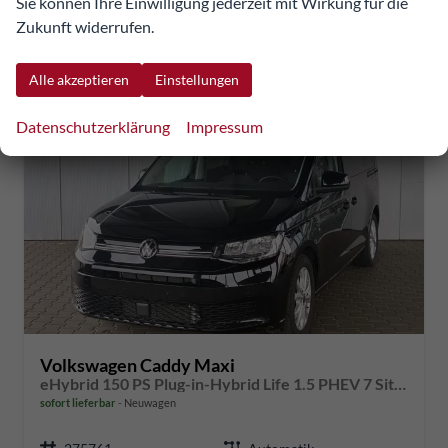
Sie können Ihre Einwilligung jederzeit mit Wirkung für die
CO
-Emissionen (gewichtet, kombiniert):
12,00 g/km
2
Zukunft widerrufen.
Alle akzeptieren
Einstellungen
Datenschutzerklärung
Impressum
Volkswagen Caddy Maxi
eHybrid 150 PS Plug-in-Hybrid Life 1.5 PHEV 7 Sitze DSG
sofort lieferbar
Neuwagen