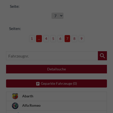
Seite:
Seiten:
1
...
4
5
6
7
8
9
Fahrzeugnr.
Detailsuche
Geparkte Fahrzeuge (
0
)
Abarth
Alfa Romeo