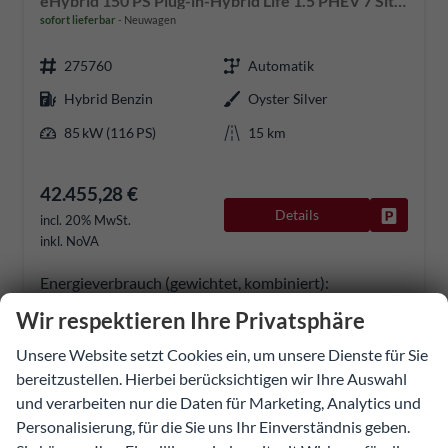
eHybrid 150 PS Plug-in-Hybrid Life 1.5 PHEV 7 Sitze DSG
sofort lieferbar
Neuwagen
275760
Automatik
Hybrid Benzin
Oyster Silver
85 kW (116 PS)
15 km
42.455,28 €
Details
Fahrzeug
incl. 20% MwSt.
inkl. NoVA
Energieverbrauch (gewichtet, kombiniert):
0,50 l/100km + 19,10 kWh/100km
Wir respektieren Ihre Privatsphäre
Kraftstoffverbrauch bei entladener Batterie
kombiniert:
6,50 l/100km
Unsere Website setzt Cookies ein, um unsere Dienste für Sie
Stromverbrauch bei rein elektrischem Betrieb
kombiniert:
19,50 kWh/100km
bereitzustellen. Hierbei berücksichtigen wir Ihre Auswahl
Elektrische Reichweite (EAER):
116 km
und verarbeiten nur die Daten für Marketing, Analytics und
CO
-Klasse (gewichtet, kombiniert):
B
2
Personalisierung, für die Sie uns Ihr Einverständnis geben.
CO
-Klasse bei entladener Batterie:
E
2