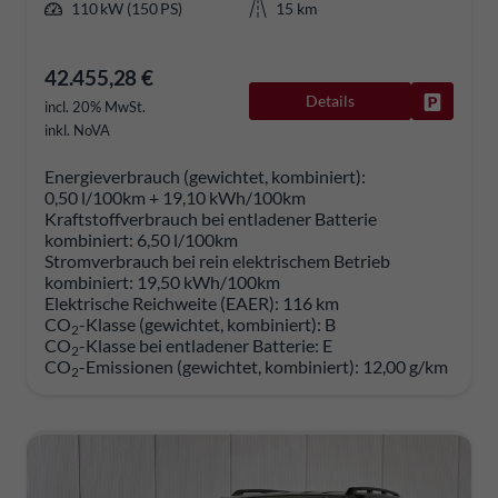
110 kW (150 PS)
15 km
42.455,28 €
Details
Fahrzeug
incl. 20% MwSt.
inkl. NoVA
Energieverbrauch (gewichtet, kombiniert):
0,50 l/100km + 19,10 kWh/100km
Kraftstoffverbrauch bei entladener Batterie
kombiniert:
6,50 l/100km
Stromverbrauch bei rein elektrischem Betrieb
kombiniert:
19,50 kWh/100km
Elektrische Reichweite (EAER):
116 km
CO
-Klasse (gewichtet, kombiniert):
B
2
CO
-Klasse bei entladener Batterie:
E
2
CO
-Emissionen (gewichtet, kombiniert):
12,00 g/km
2