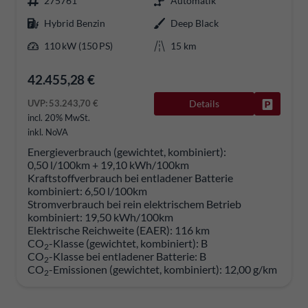
275761
Automatik
Hybrid Benzin
Deep Black
110 kW (150 PS)
15 km
42.455,28 €
UVP:
53.243,70 €
Details
Fahrzeug
incl. 20% MwSt.
inkl. NoVA
Energieverbrauch (gewichtet, kombiniert):
0,50 l/100km + 19,10 kWh/100km
Kraftstoffverbrauch bei entladener Batterie
kombiniert:
6,50 l/100km
Stromverbrauch bei rein elektrischem Betrieb
kombiniert:
19,50 kWh/100km
Elektrische Reichweite (EAER):
116 km
CO
-Klasse (gewichtet, kombiniert):
B
2
CO
-Klasse bei entladener Batterie:
B
2
CO
-Emissionen (gewichtet, kombiniert):
12,00 g/km
2