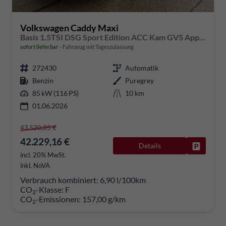
Volkswagen Caddy Maxi
Basis 1.5TSI DSG Sport Edition ACC Kam GV5 App AHK Reling
sofort lieferbar
Fahrzeug mit Tageszulassung
272430
Automatik
Benzin
Puregrey
85 kW (116 PS)
10 km
01.06.2026
43.520,05 €
42.229,16 €
Details
Fahrzeug
incl. 20% MwSt.
inkl. NoVA
Verbrauch kombiniert:
6,90 l/100km
CO
-Klasse:
F
2
CO
-Emissionen:
157,00 g/km
2