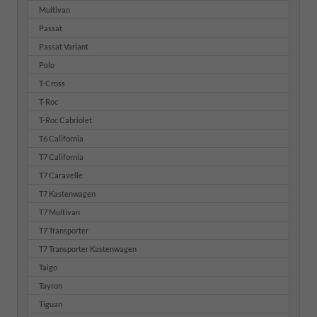
Multivan
Passat
Passat Variant
Polo
T-Cross
T-Roc
T-Roc Cabriolet
T6 California
T7 California
T7 Caravelle
T7 Kastenwagen
T7 Multivan
T7 Transporter
T7 Transporter Kastenwagen
Taigo
Tayron
Tiguan