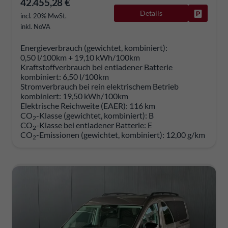
42.455,28 €
Details
Fahrzeug
incl. 20% MwSt.
inkl. NoVA
Energieverbrauch (gewichtet, kombiniert):
0,50 l/100km + 19,10 kWh/100km
Kraftstoffverbrauch bei entladener Batterie
kombiniert:
6,50 l/100km
Stromverbrauch bei rein elektrischem Betrieb
kombiniert:
19,50 kWh/100km
Elektrische Reichweite (EAER):
116 km
CO
-Klasse (gewichtet, kombiniert):
B
2
CO
-Klasse bei entladener Batterie:
E
2
CO
-Emissionen (gewichtet, kombiniert):
12,00 g/km
2