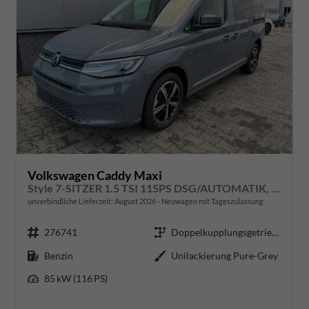
Volkswagen Caddy Maxi
Style 7-SITZER 1.5 TSI 115PS DSG/AUTOMATIK, PURE-GREY, 17" Alu/Ganzjahresreifen, Winterpaket, ACC-Tempomat, Toter-Winkel, ParkAssist, Parksensoren vo/hi, Rückfahrkamera, Radio Ready2Discover 10" + Wireless AppConnect, Climatronic, Abgedunkelte Scheiben
unverbindliche Lieferzeit: August 2026
Neuwagen mit Tageszulassung
276741
Doppelkupplungsgetriebe (DSG)
Benzin
Unilackierung Pure-Grey
85 kW (116 PS)