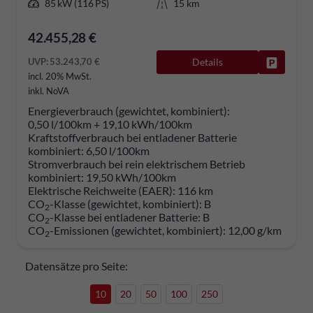
85 kW (116 PS)
15 km
42.455,28 €
UVP:
53.243,70 €
Details
Fahrzeug
incl. 20% MwSt.
inkl. NoVA
Energieverbrauch (gewichtet, kombiniert):
0,50 l/100km + 19,10 kWh/100km
Kraftstoffverbrauch bei entladener Batterie
kombiniert:
6,50 l/100km
Stromverbrauch bei rein elektrischem Betrieb
kombiniert:
19,50 kWh/100km
Elektrische Reichweite (EAER):
116 km
CO
-Klasse (gewichtet, kombiniert):
B
2
CO
-Klasse bei entladener Batterie:
B
2
CO
-Emissionen (gewichtet, kombiniert):
12,00 g/km
2
Datensätze pro Seite:
10
20
50
100
250