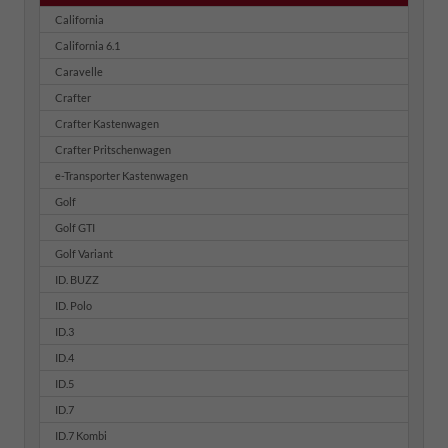
California
California 6.1
Caravelle
Crafter
Crafter Kastenwagen
Crafter Pritschenwagen
e-Transporter Kastenwagen
Golf
Golf GTI
Golf Variant
ID. BUZZ
ID. Polo
ID.3
ID.4
ID.5
ID.7
ID.7 Kombi