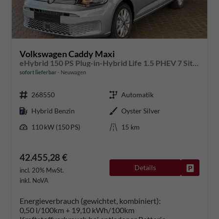
Volkswagen Caddy Maxi
eHybrid 150 PS Plug-in-Hybrid Life 1.5 PHEV 7 Sitze DSG
sofort lieferbar
Neuwagen
268550
Automatik
Hybrid Benzin
Oyster Silver
110 kW (150 PS)
15 km
42.455,28 €
Details
Fahrzeug
incl. 20% MwSt.
inkl. NoVA
Energieverbrauch (gewichtet, kombiniert):
0,50 l/100km + 19,10 kWh/100km