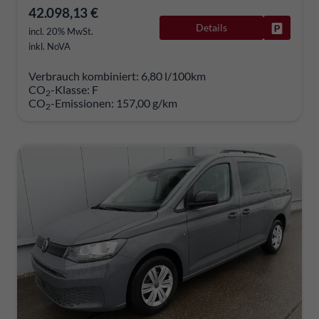
42.098,13 €
Details
Fahrzeug
incl. 20% MwSt.
inkl. NoVA
Verbrauch kombiniert:
6,80 l/100km
CO
-Klasse:
F
2
CO
-Emissionen:
157,00 g/km
2