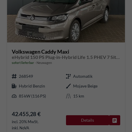
Volkswagen Caddy Maxi
eHybrid 150 PS Plug-in-Hybrid Life 1.5 PHEV 7 Sitze DSG
sofort lieferbar
Neuwagen
268549
Automatik
Hybrid Benzin
Mojave Beige
85 kW (116 PS)
15 km
42.455,28 €
Details
Fahrzeug
incl. 20% MwSt.
inkl. NoVA