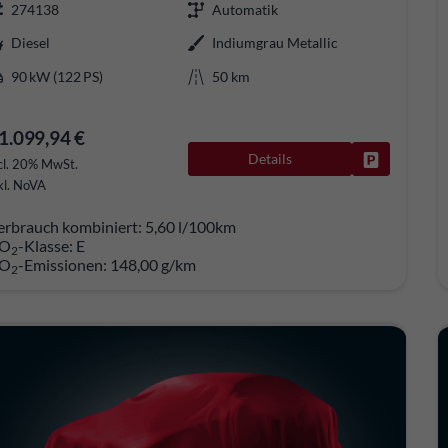
274138
Automatik
Diesel
Indiumgrau Metallic
90 kW (122 PS)
50 km
1.099,94 €
Details
Fahrzeug pa
cl. 20% MwSt.
kl. NoVA
erbrauch kombiniert:
5,60 l/100km
O
-Klasse:
E
2
O
-Emissionen:
148,00 g/km
2