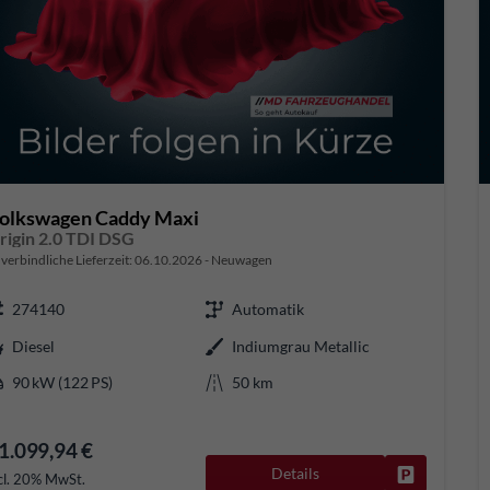
olkswagen Caddy Maxi
rigin 2.0 TDI DSG
verbindliche Lieferzeit:
06.10.2026
Neuwagen
274140
Automatik
Diesel
Indiumgrau Metallic
90 kW (122 PS)
50 km
1.099,94 €
Details
Fahrzeug pa
cl. 20% MwSt.