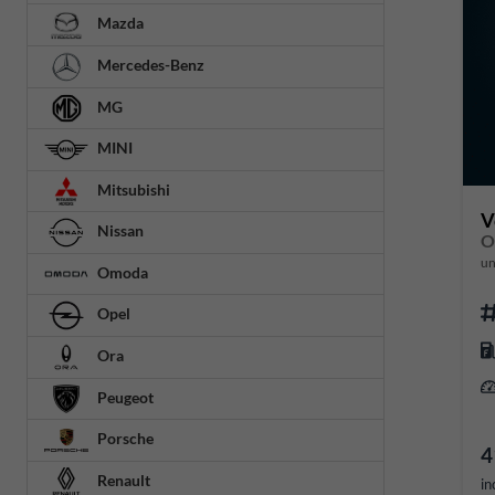
Mazda
Mercedes-Benz
MG
MINI
Mitsubishi
V
Nissan
O
un
Omoda
Opel
Ora
Peugeot
Porsche
4
Renault
in