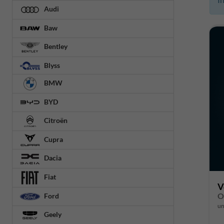
Audi
Baw
Bentley
Blyss
BMW
BYD
Citroën
Cupra
Dacia
Fiat
V
O
Ford
un
Geely