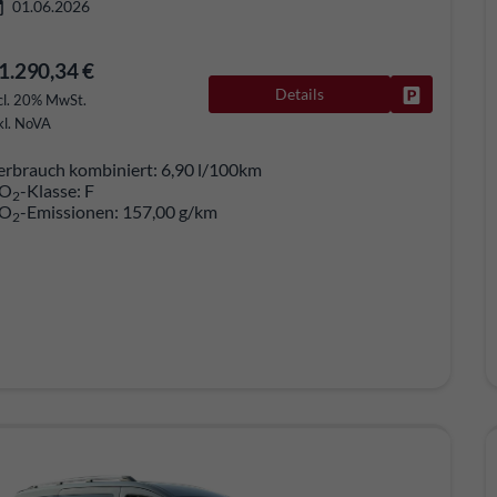
01.06.2026
1.290,34 €
Details
Fahrzeug pa
cl. 20% MwSt.
kl. NoVA
erbrauch kombiniert:
6,90 l/100km
O
-Klasse:
F
2
O
-Emissionen:
157,00 g/km
2