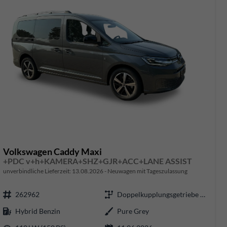
Volkswagen Caddy Maxi
+PDC v+h+KAMERA+SHZ+GJR+ACC+LANE ASSIST
unverbindliche Lieferzeit:
13.08.2026
Neuwagen mit Tageszulassung
262962
Doppelkupplungsgetriebe (DSG)
Hybrid Benzin
Pure Grey