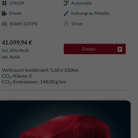
274139
Automatik
Diesel
Indiumgrau Metallic
90 kW (122 PS)
50 km
41.099,94 €
Details
rken
Fahrzeug
incl. 20% MwSt.
inkl. NoVA
Verbrauch kombiniert:
5,60 l/100km
CO
-Klasse:
E
2
CO
-Emissionen:
148,00 g/km
2