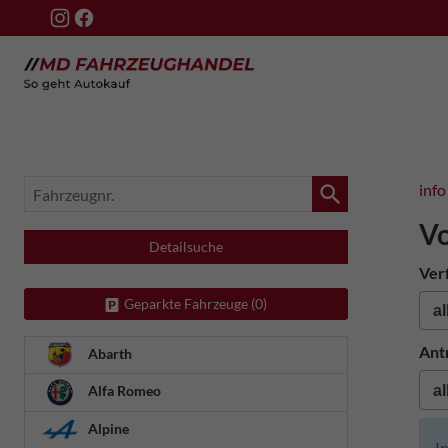
Fahrzeugnr.
info
V
Detailsuche
Ver
Geparkte Fahrzeuge (
0
)
Ant
Abarth
Alfa Romeo
Alpine
I