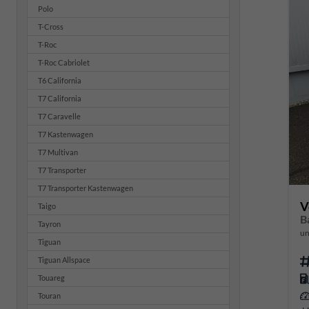
Polo
T-Cross
T-Roc
T-Roc Cabriolet
T6 California
T7 California
T7 Caravelle
T7 Kastenwagen
T7 Multivan
T7 Transporter
T7 Transporter Kastenwagen
V
Taigo
B
Tayron
un
Tiguan
Tiguan Allspace
Touareg
Touran