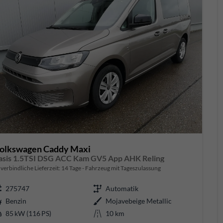
olkswagen Caddy Maxi
asis 1.5TSI DSG ACC Kam GV5 App AHK Reling
verbindliche Lieferzeit:
14 Tage
Fahrzeug mit Tageszulassung
275747
Automatik
Benzin
Mojavebeige Metallic
85 kW (116 PS)
10 km