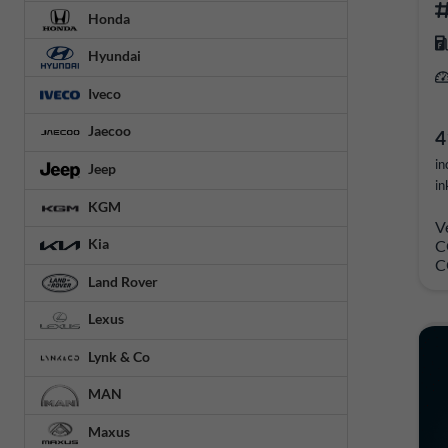
Honda
Hyundai
Iveco
Jaecoo
4
in
Jeep
in
KGM
V
Kia
C
C
Land Rover
Lexus
Lynk & Co
MAN
Maxus