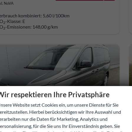
kl. NoVA
erbrauch kombiniert:
5,60 l/100km
O
-Klasse:
E
2
O
-Emissionen:
148,00 g/km
2
Wir respektieren Ihre Privatsphäre
nsere Website setzt Cookies ein, um unsere Dienste für Sie
ereitzustellen. Hierbei berücksichtigen wir Ihre Auswahl und
erarbeiten nur die Daten für Marketing, Analytics und
ersonalisierung, für die Sie uns Ihr Einverständnis geben. Sie