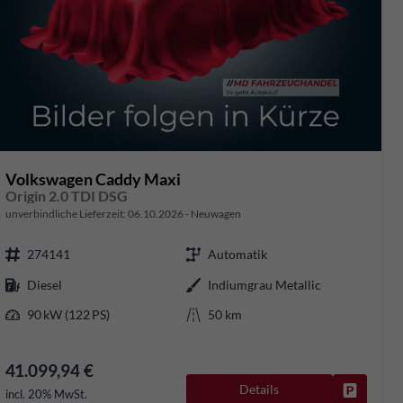
Volkswagen Caddy Maxi
Origin 2.0 TDI DSG
unverbindliche Lieferzeit:
06.10.2026
Neuwagen
274141
Automatik
Diesel
Indiumgrau Metallic
90 kW (122 PS)
50 km
41.099,94 €
Details
rken
Fahrzeug
incl. 20% MwSt.