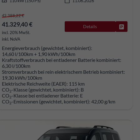
110 kW (150 PS)
11.06.2026
42.388,22 €
41.329,40 €
Details
rken
Fahrzeug
incl. 20% MwSt.
inkl. NoVA
Energieverbrauch (gewichtet, kombiniert):
14,60 l/100km + 1,90 kWh/100km
Kraftstoffverbrauch bei entladener Batterie kombiniert:
6,30 l/100km
Stromverbrauch bei rein elektrischem Betrieb kombiniert:
19,30 kWh/100km
Elektrische Reichweite (EAER):
115 km
CO
-Klasse (gewichtet, kombiniert):
B
2
CO
-Klasse bei entladener Batterie:
E
2
CO
-Emissionen (gewichtet, kombiniert):
42,00 g/km
2