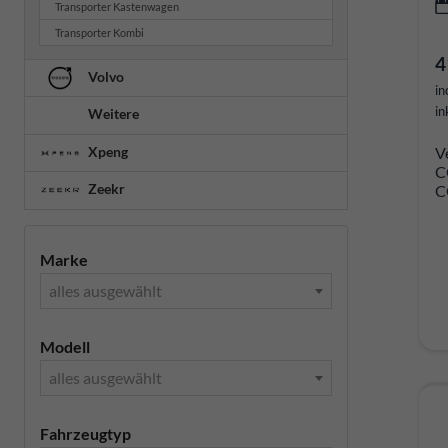
Transporter Kastenwagen
Transporter Kombi
4
Volvo
in
in
Weitere
Xpeng
V
C
Zeekr
C
Marke
alles ausgewählt
Modell
alles ausgewählt
Fahrzeugtyp