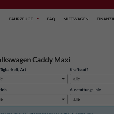
FAHRZEUGE
FAQ
MIETWAGEN
FINANZ
olkswagen Caddy Maxi
fügbarkeit, Art
Kraftstoff
rieb
Ausstattungslinie
n Ihrer aktuellen Filterung befinden sich
89
Fahrzeuge: