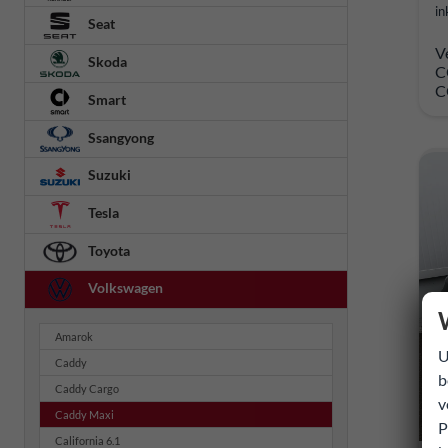
in
Seat
V
Skoda
C
C
Smart
Ssangyong
Suzuki
Tesla
Toyota
Volkswagen
Amarok
U
Caddy
b
Caddy Cargo
v
Caddy Maxi
P
California 6.1