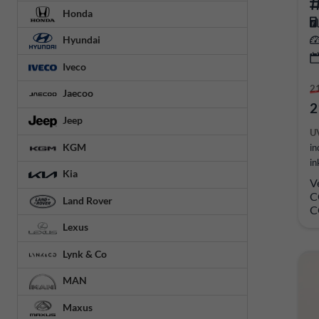
Honda
Hyundai
Iveco
2
Jaecoo
2
Jeep
U
KGM
in
in
Kia
V
C
Land Rover
C
Lexus
Lynk & Co
MAN
Maxus