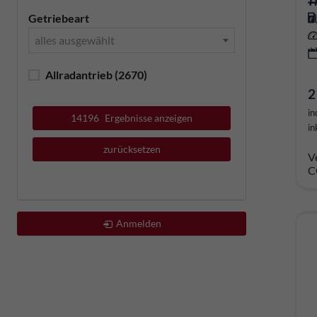
Getriebeart
alles ausgewählt
Allradantrieb
(2670)
2
in
14196
Ergebnisse anzeigen
in
zurücksetzen
V
C
Anmelden