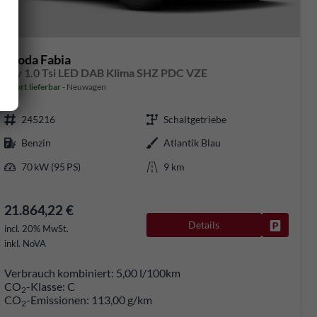
Skoda Fabia
Joy 1.0 Tsi LED DAB Klima SHZ PDC VZE
sofort lieferbar
Neuwagen
245216
Schaltgetriebe
Benzin
Atlantik Blau
70 kW (95 PS)
9 km
21.864,22 €
Details
rken
Fahrzeug
incl. 20% MwSt.
inkl. NoVA
Verbrauch kombiniert:
5,00 l/100km
CO
-Klasse:
C
2
CO
-Emissionen:
113,00 g/km
2