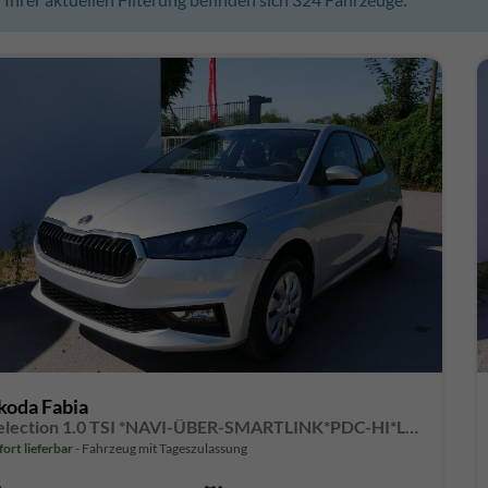
koda Fabia
Selection 1.0 TSI *NAVI-ÜBER-SMARTLINK*PDC-HI*LED*SHZ*KLIMA*RADIO
fort lieferbar
Fahrzeug mit Tageszulassung