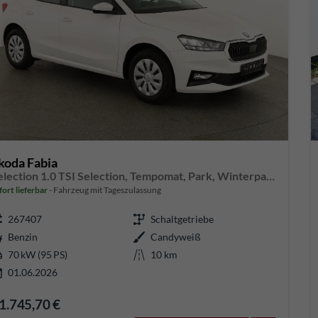
koda Fabia
Selection 1.0 TSI Selection, Tempomat, Park, Winterpaket, SmartLink, 4 J.-Garantie
fort lieferbar
Fahrzeug mit Tageszulassung
267407
Schaltgetriebe
Benzin
Candyweiß
70 kW (95 PS)
10 km
01.06.2026
1.745,70 €