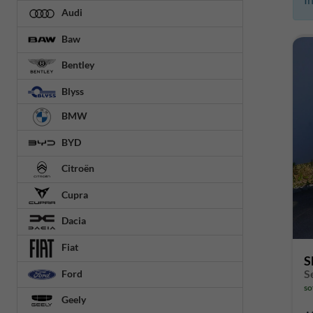
Audi
Baw
Bentley
Blyss
BMW
BYD
Citroën
Cupra
Dacia
Fiat
S
Ford
so
Geely