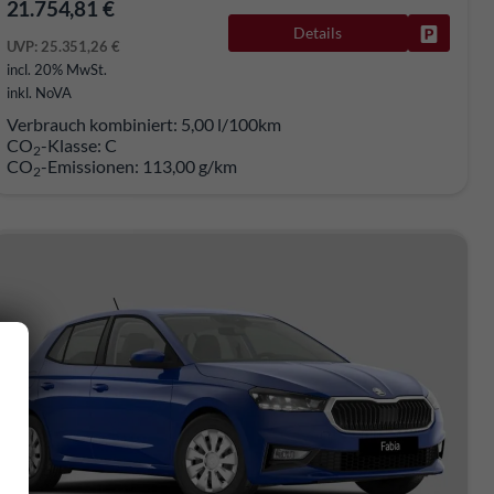
21.754,81 €
rken
Details
Fahrzeug
UVP:
25.351,26 €
incl. 20% MwSt.
inkl. NoVA
Verbrauch kombiniert:
5,00 l/100km
CO
-Klasse:
C
2
CO
-Emissionen:
113,00 g/km
2