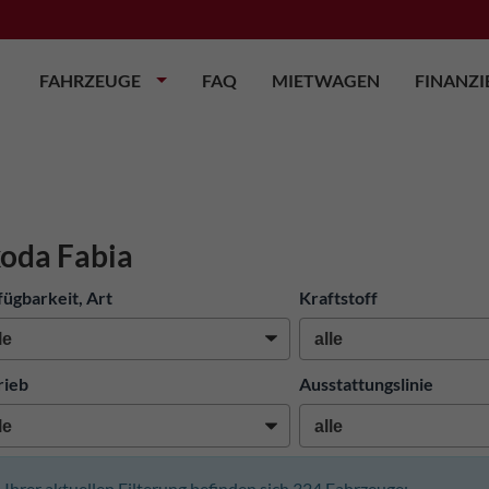
FAHRZEUGE
FAQ
MIETWAGEN
FINANZ
oda Fabia
fügbarkeit, Art
Kraftstoff
rieb
Ausstattungslinie
n Ihrer aktuellen Filterung befinden sich
324
Fahrzeuge: