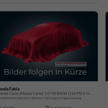
koda Fabia
Monte Carlo (Monte Carlo) 1.0 TSI 85kW (116 PS) 6-Gang Schaltgetriebe
verbindliche Lieferzeit:
6 Wochen
Fahrzeug mit Tageszulassung
276107
Schaltgetriebe