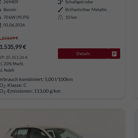
269409
Schaltgetriebe
Benzin
Brillantsilber Metallic
70 kW (95 PS)
10 km
01.06.2026
1.973,64 €
1.535,99 €
Details
Fahrzeug pa
VP:
25.351,26 €
cl. 20% MwSt.
kl. NoVA
erbrauch kombiniert:
5,00 l/100km
O
-Klasse:
C
2
O
-Emissionen:
113,00 g/km
2