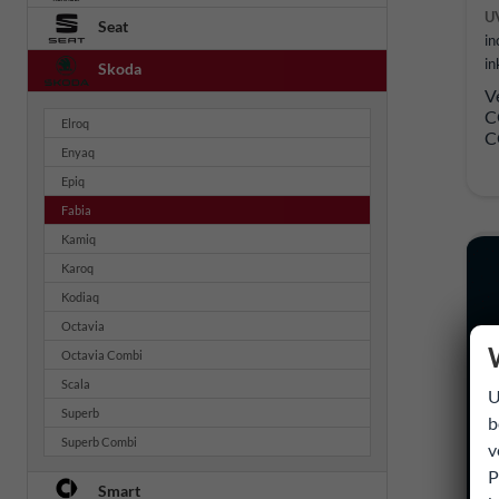
U
Seat
in
in
Skoda
V
C
Elroq
C
Enyaq
Epiq
Fabia
Kamiq
Karoq
Kodiaq
Octavia
Octavia Combi
Scala
U
Superb
b
Superb Combi
v
P
Smart