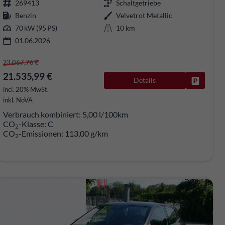
269413
Schaltgetriebe
Benzin
Velvetrot Metallic
70 kW (95 PS)
10 km
01.06.2026
23.067,76 €
21.535,99 €
Details
Fahrzeug
rken
incl. 20% MwSt.
inkl. NoVA
Verbrauch kombiniert:
5,00 l/100km
CO
-Klasse:
C
2
CO
-Emissionen:
113,00 g/km
2