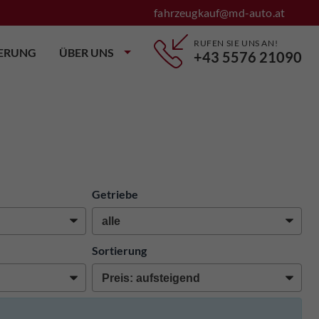
fahrzeugkauf@md-auto.at
RUFEN SIE UNS AN!
IERUNG
ÜBER UNS
+43 5576 21090
Getriebe
Sortierung