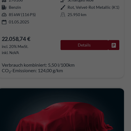
Benzin
Rot, Velvet-Rot Metallic (K1)
85 kW (116 PS)
25.950 km
01.05.2025
22.058,74 €
Details
rken
Fahrzeug
incl. 20% MwSt.
inkl. NoVA
Verbrauch kombiniert:
5,50 l/100km
CO
-Emissionen:
124,00 g/km
2