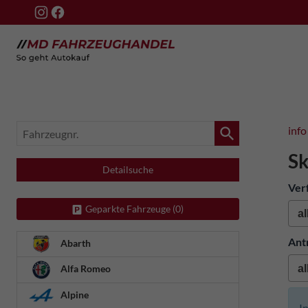
Fahrzeugnr.
info
Sk
Detailsuche
Ver
Geparkte Fahrzeuge (
0
)
Ant
Abarth
Alfa Romeo
Alpine
I