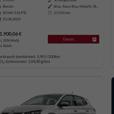
Benzin
Blau, Race-Blau Metallic (8X)
85 kW (116 PS)
23.916 km
01.08.2024
1.900,06 €
Details
Fahrzeug pa
cl. 20% MwSt.
kl. NoVA
erbrauch kombiniert:
5,90 l/100km
O
-Emissionen:
134,00 g/km
2