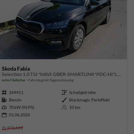
Skoda Fabia
Selection 1.0 TSI *NAVI-ÜBER-SMARTLINK*PDC-HI*LED*SHZ*KLIMA*RADIO
sofort lieferbar
Fahrzeug mit Tageszulassung
269411
Schaltgetriebe
Benzin
Blackmagic Perleffekt
70 kW (95 PS)
10 km
01.06.2026
21.973,64 €