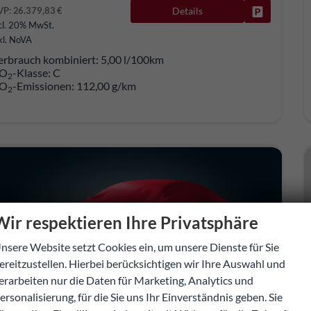
VP:
26.379,83 €
Details
Fahrzeug pa
cl. 20% MwSt.
kl. NoVA
erbrauch kombiniert:
5,00 l/100km
O
-Klasse:
C
2
O
-Emissionen:
112,00 g/km
2
Wir respektieren Ihre Privatsphäre
nsere Website setzt Cookies ein, um unsere Dienste für Sie
ereitzustellen. Hierbei berücksichtigen wir Ihre Auswahl und
erarbeiten nur die Daten für Marketing, Analytics und
ersonalisierung, für die Sie uns Ihr Einverständnis geben. Sie