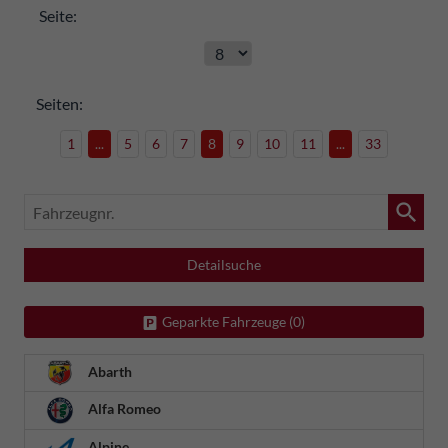
Seite:
Seiten:
1
...
5
6
7
8
9
10
11
...
33
Fahrzeugnr.
Detailsuche
Geparkte Fahrzeuge (
0
)
Abarth
Alfa Romeo
Alpine