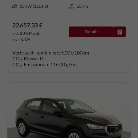
85 kW (116 PS)
10 km
22.657,33 €
Details
Fahrzeug
incl. 20% MwSt.
inkl. NoVA
Verbrauch kombiniert:
5,00 l/100km
CO
-Klasse:
D
2
CO
-Emissionen:
116,00 g/km
2