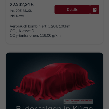
22.532,34 €
Details
Fahrzeug
incl. 20% MwSt.
inkl. NoVA
Verbrauch kombiniert:
5,20 l/100km
CO
-Klasse:
D
2
CO
-Emissionen:
118,00 g/km
2