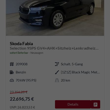
Skoda Fabia
Selection 95PS GV4+AHK+Sitzheiz+Lenkradheiz+Climatronic+Tempomat+PDC
sofort lieferbar
Neuwagen
209008
Schalt. 5-Gang
Benzin
[1Z1Z] Black Magic Metallic
70 kW (95 PS)
20 km
23.156,20 €
22.696,75 €
Details
Fahrzeug
UVP:
26.823,53 €