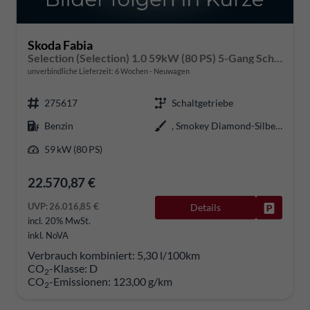
Skoda Fabia
Selection (Selection) 1.0 59kW (80 PS) 5-Gang Schaltgetriebe
unverbindliche Lieferzeit:
6 Wochen
Neuwagen
275617
Schaltgetriebe
Benzin
, Smokey Diamond-Silber Metallic (B3)
59 kW (80 PS)
22.570,87 €
UVP:
26.016,85 €
Details
Fahrzeug
incl. 20% MwSt.
inkl. NoVA
Verbrauch kombiniert:
5,30 l/100km
CO
-Klasse:
D
2
CO
-Emissionen:
123,00 g/km
2