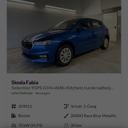
Skoda Fabia
Selection 95PS GV4+AHK+Sitzheiz+Lenkradheiz+Climatronic+Tempomat+PDC
sofort lieferbar
Neuwagen
209011
Schalt. 5-Gang
Benzin
[8X8X] Race Blue Metallic
70 kW (95 PS)
20 km