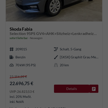
Skoda Fabia
Selection 95PS GV4+AHK+Sitzheiz+Lenkradheiz+Climatronic+Tempomat+PDC
sofort lieferbar
Neuwagen
209015
Schalt. 5-Gang
Benzin
[5X5X] Graphit Grau Metallic
70 kW (95 PS)
20 km
23.156,20 €
22.696,75 €
Details
Fahrzeug
UVP:
26.823,53 €
incl. 20% MwSt.
inkl. NoVA