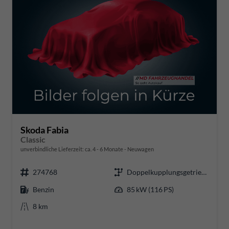
Skoda Fabia
Classic
unverbindliche Lieferzeit: ca. 4 - 6 Monate
Neuwagen
274768
Doppelkupplungsgetriebe (DSG)
Benzin
85 kW (116 PS)
8 km