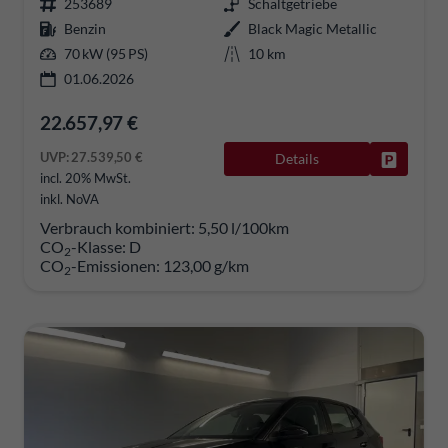
253689
Schaltgetriebe
Benzin
Black Magic Metallic
70 kW (95 PS)
10 km
01.06.2026
22.657,97 €
UVP:
27.539,50 €
Details
Fahrzeug
incl. 20% MwSt.
inkl. NoVA
Verbrauch kombiniert:
5,50 l/100km
CO
-Klasse:
D
2
CO
-Emissionen:
123,00 g/km
2