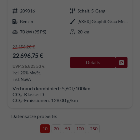
209016
Schalt. 5-Gang
Benzin
[5X5X] Graphit Grau Metallic
70 kW (95 PS)
20 km
23.156,20 €
22.696,75 €
Details
Fahrzeug
UVP:
26.823,53 €
incl. 20% MwSt.
inkl. NoVA
Verbrauch kombiniert:
5,60 l/100km
CO
-Klasse:
D
2
CO
-Emissionen:
128,00 g/km
2
Datensätze pro Seite:
10
20
50
100
250