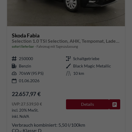
Skoda Fabia
Selection 1.0 TSI Selection, AHK, Tempomat, Ladeboden, Park, Winterpaket, SmartLink, 4-J Garantie
sofort lieferbar
Fahrzeug mit Tageszulassung
250000
Schaltgetriebe
Benzin
Black Magic Metallic
70 kW (95 PS)
10 km
01.06.2026
22.657,97 €
UVP:
27.539,50 €
Details
Fahrzeug
incl. 20% MwSt.
inkl. NoVA
Verbrauch kombiniert:
5,50 l/100km
CO
-Klasse:
D
2