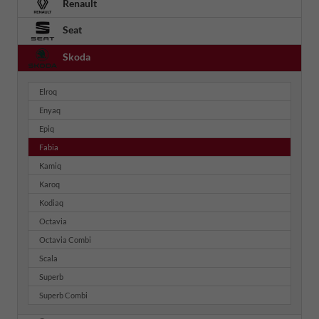
Renault
Seat
Skoda
Elroq
Enyaq
Epiq
Fabia
Kamiq
Karoq
Kodiaq
Octavia
Octavia Combi
Scala
Superb
Superb Combi