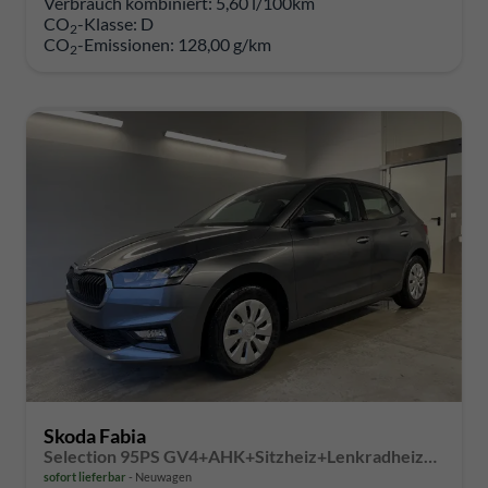
Verbrauch kombiniert:
5,60 l/100km
CO
-Klasse:
D
2
CO
-Emissionen:
128,00 g/km
2
Skoda Fabia
Selection 95PS GV4+AHK+Sitzheiz+Lenkradheiz+Climatronic+Tempomat+PDC
sofort lieferbar
Neuwagen