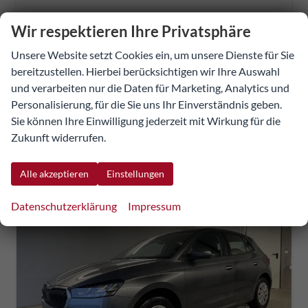
23.156,20 €
Wir respektieren Ihre Privatsphäre
22.696,75 €
Unsere Website setzt Cookies ein, um unsere Dienste für Sie
Details
Fahrzeug
UVP:
26.823,53 €
bereitzustellen. Hierbei berücksichtigen wir Ihre Auswahl
incl. 20% MwSt.
und verarbeiten nur die Daten für Marketing, Analytics und
inkl. NoVA
Personalisierung, für die Sie uns Ihr Einverständnis geben.
Verbrauch kombiniert:
5,60 l/100km
Sie können Ihre Einwilligung jederzeit mit Wirkung für die
CO
-Klasse:
D
2
Zukunft widerrufen.
CO
-Emissionen:
128,00 g/km
2
Alle akzeptieren
Einstellungen
Datenschutzerklärung
Impressum