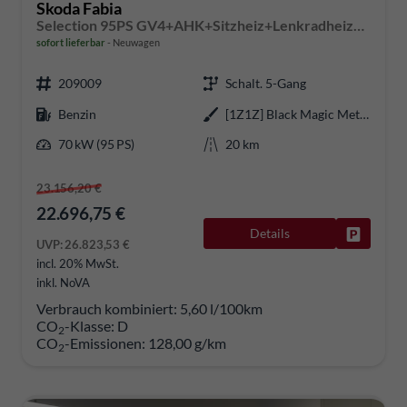
Skoda Fabia
Selection 95PS GV4+AHK+Sitzheiz+Lenkradheiz+Climatronic+Tempomat+PDC
sofort lieferbar
Neuwagen
209009
Schalt. 5-Gang
Benzin
[1Z1Z] Black Magic Metallic
70 kW (95 PS)
20 km
23.156,20 €
22.696,75 €
Details
Fahrzeug
UVP:
26.823,53 €
incl. 20% MwSt.
inkl. NoVA
Verbrauch kombiniert:
5,60 l/100km
CO
-Klasse:
D
2
CO
-Emissionen:
128,00 g/km
2