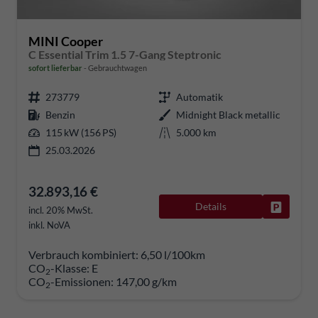
MINI Cooper
C Essential Trim 1.5 7-Gang Steptronic
sofort lieferbar
Gebrauchtwagen
273779
Automatik
Benzin
Midnight Black metallic
115 kW (156 PS)
5.000 km
25.03.2026
32.893,16 €
Details
Fahrzeug
incl. 20% MwSt.
inkl. NoVA
Verbrauch kombiniert:
6,50 l/100km
CO
-Klasse:
E
2
CO
-Emissionen:
147,00 g/km
2