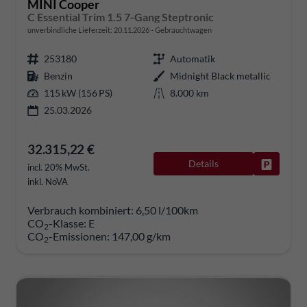
MINI Cooper
C Essential Trim 1.5 7-Gang Steptronic
unverbindliche Lieferzeit:
20.11.2026
Gebrauchtwagen
253180
Automatik
Benzin
Midnight Black metallic
115 kW (156 PS)
8.000 km
25.03.2026
32.315,22 €
Details
Fahrzeug
incl. 20% MwSt.
inkl. NoVA
Verbrauch kombiniert:
6,50 l/100km
CO
-Klasse:
E
2
CO
-Emissionen:
147,00 g/km
2