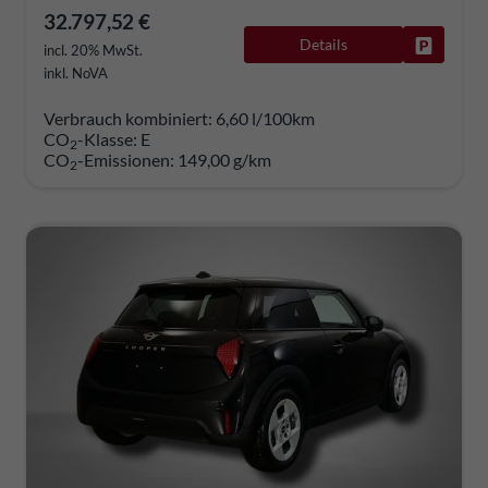
32.797,52 €
Details
Fahrzeug
incl. 20% MwSt.
inkl. NoVA
Verbrauch kombiniert:
6,60 l/100km
CO
-Klasse:
E
2
CO
-Emissionen:
149,00 g/km
2