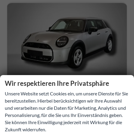
Wir respektieren Ihre Privatsphäre
MINI Cooper
Unsere Website setzt Cookies ein, um unsere Dienste für Sie
C Essential Trim 1.5 7-Gang Steptronic
bereitzustellen. Hierbei berücksichtigen wir Ihre Auswahl
unverbindliche Lieferzeit:
06.11.2026
Gebrauchtwagen
und verarbeiten nur die Daten für Marketing, Analytics und
Personalisierung, für die Sie uns Ihr Einverständnis geben.
253171
Automatik
Sie können Ihre Einwilligung jederzeit mit Wirkung für die
Benzin
Melting Silver
Zukunft widerrufen.
115 kW (156 PS)
8.000 km