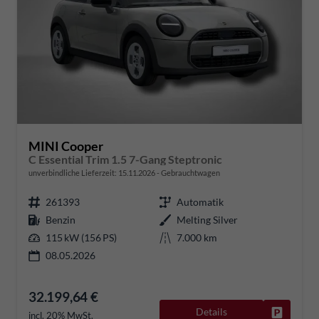
MINI Cooper
C Essential Trim 1.5 7-Gang Steptronic
unverbindliche Lieferzeit:
15.11.2026
Gebrauchtwagen
261393
Automatik
Benzin
Melting Silver
115 kW (156 PS)
7.000 km
08.05.2026
32.199,64 €
Details
Fahrzeug
incl. 20% MwSt.