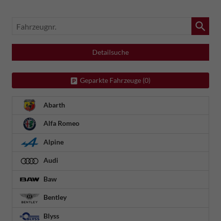
Fahrzeugnr.
Detailsuche
Geparkte Fahrzeuge (
0
)
Abarth
Alfa Romeo
Alpine
Audi
Baw
Bentley
Blyss