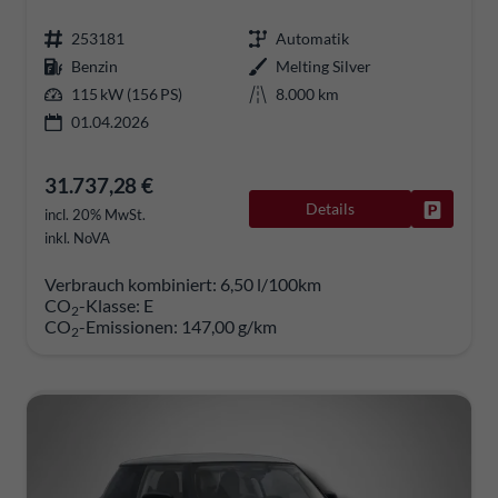
253181
Automatik
Benzin
Melting Silver
115 kW (156 PS)
8.000 km
01.04.2026
31.737,28 €
Details
Fahrzeug
incl. 20% MwSt.
inkl. NoVA
Verbrauch kombiniert:
6,50 l/100km
CO
-Klasse:
E
2
CO
-Emissionen:
147,00 g/km
2