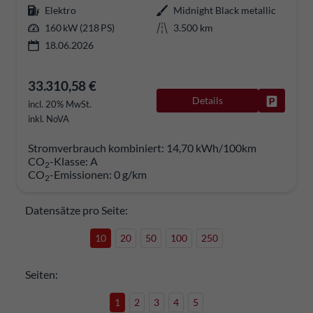
Elektro
Midnight Black metallic
160 kW (218 PS)
3.500 km
18.06.2026
33.310,58 €
Details
Fahrzeug
incl. 20% MwSt.
inkl. NoVA
Stromverbrauch kombiniert:
14,70 kWh/100km
CO
-Klasse:
A
2
CO
-Emissionen:
0 g/km
2
Datensätze pro Seite:
10
20
50
100
250
Seiten:
1
2
3
4
5