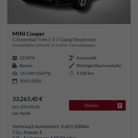
MINI Cooper
C Essential Trim 1.5 7-Gang Steptronic
unverbindliche Lieferzeit:
11.10.2026
Gebrauchtwagen
253474
Automatik
Benzin
Midnight Black metallic
115 kW (156 PS)
9.500 km
30.03.2026
33.263,40 €
Details
Fahrzeug
incl. 20% MwSt.
inkl. NoVA
Verbrauch kombiniert:
6,60 l/100km
CO
-Klasse:
E
2
CO
-Emissionen:
149,00 g/km