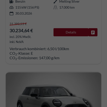
Benzin
Melting Silver
115 kW (156 PS)
17.000 km
30.03.2026
31.390,53 €
30.234,64 €
Details
Fahrzeug
incl. 20% MwSt.
inkl. NoVA
Verbrauch kombiniert:
6,50 l/100km
CO
-Klasse:
E
2
CO
-Emissionen:
147,00 g/km
2