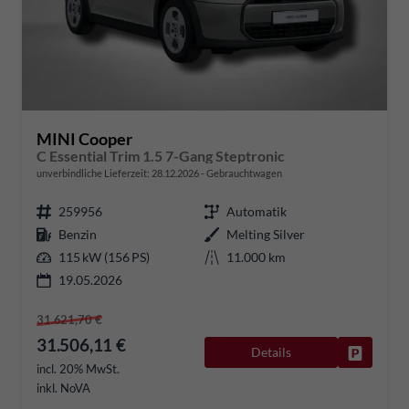
MINI Cooper
C Essential Trim 1.5 7-Gang Steptronic
unverbindliche Lieferzeit:
28.12.2026
Gebrauchtwagen
259956
Automatik
Benzin
Melting Silver
115 kW (156 PS)
11.000 km
19.05.2026
31.621,70 €
31.506,11 €
Details
Fahrzeug
incl. 20% MwSt.
inkl. NoVA