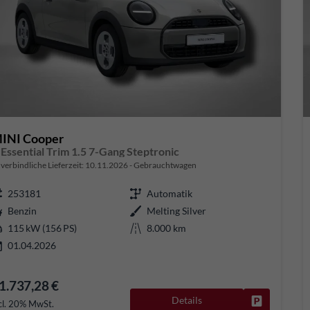
INI Cooper
 Essential Trim 1.5 7-Gang Steptronic
verbindliche Lieferzeit:
10.11.2026
Gebrauchtwagen
253181
Automatik
Benzin
Melting Silver
115 kW (156 PS)
8.000 km
01.04.2026
1.737,28 €
Details
Fahrzeug pa
cl. 20% MwSt.