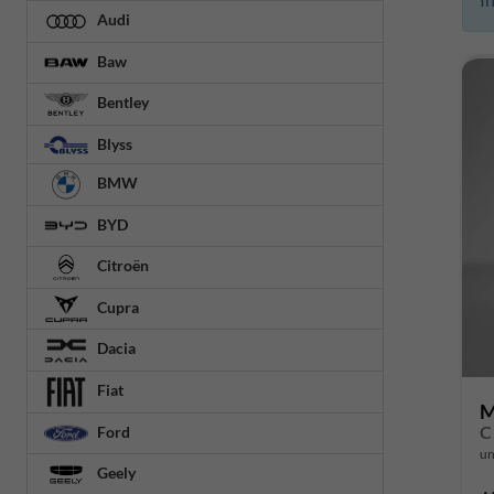
Audi
Baw
Bentley
Blyss
BMW
BYD
Citroën
Cupra
Dacia
Fiat
M
C
Ford
un
Geely