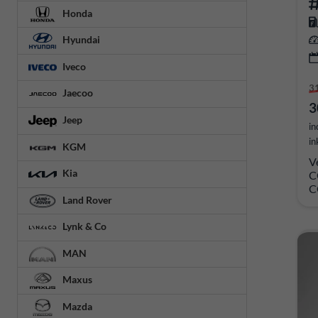
Honda
Hyundai
Iveco
3
Jaecoo
3
Jeep
in
in
KGM
V
Kia
C
C
Land Rover
Lynk & Co
MAN
Maxus
Mazda