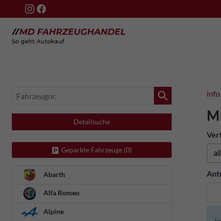
Fahrzeugnr.
info
M
Detailsuche
Ver
Geparkte Fahrzeuge (
0
)
Ant
Abarth
Alfa Romeo
Alpine
I