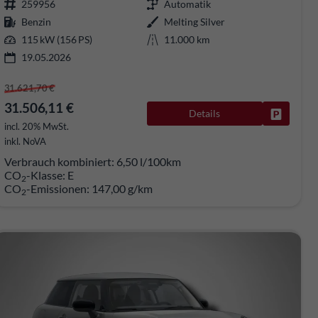
259956
Automatik
Benzin
Melting Silver
115 kW (156 PS)
11.000 km
19.05.2026
31.621,70 €
31.506,11 €
Details
rken
Fahrzeug
incl. 20% MwSt.
inkl. NoVA
Verbrauch kombiniert:
6,50 l/100km
CO
-Klasse:
E
2
CO
-Emissionen:
147,00 g/km
2