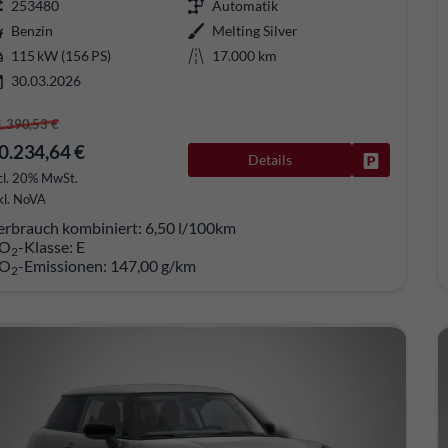
253480
Automatik
Benzin
Melting Silver
115 kW (156 PS)
17.000 km
30.03.2026
1.390,53 €
0.234,64 €
Details
Fahrzeug pa
cl. 20% MwSt.
kl. NoVA
erbrauch kombiniert:
6,50 l/100km
O
-Klasse:
E
2
O
-Emissionen:
147,00 g/km
2