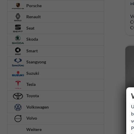
in
Porsche
V
Renault
C
C
Seat
Skoda
Smart
Ssangyong
Suzuki
Tesla
Toyota
U
Volkswagen
b
Volvo
v
P
Weitere