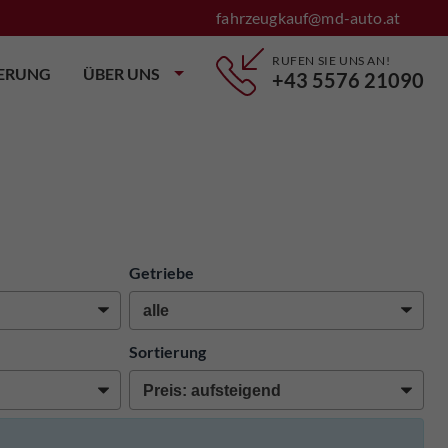
fahrzeugkauf@md-auto.at
RUFEN SIE UNS AN!
IERUNG
ÜBER UNS
+43 5576 21090
Getriebe
Sortierung