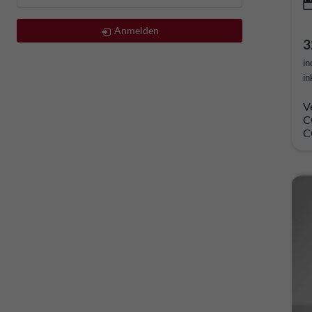
Anmelden
3
in
in
V
C
C