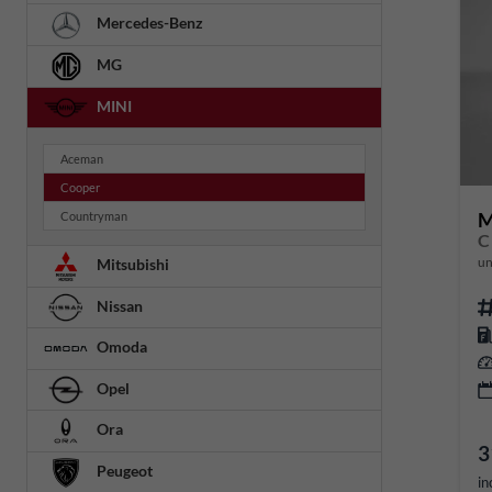
Mercedes-Benz
MG
MINI
Aceman
Cooper
M
Countryman
C
un
Mitsubishi
Nissan
Omoda
Opel
Ora
3
Peugeot
in