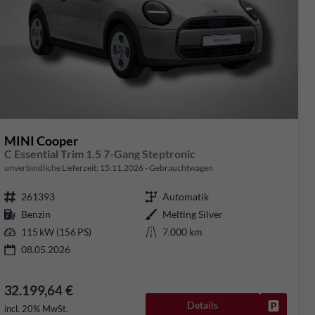
MINI Cooper
C Essential Trim 1.5 7-Gang Steptronic
unverbindliche Lieferzeit:
15.11.2026
Gebrauchtwagen
261393
Automatik
Benzin
Melting Silver
115 kW (156 PS)
7.000 km
08.05.2026
32.199,64 €
Details
rken
Fahrzeug
incl. 20% MwSt.