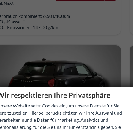
kl. NoVA
erbrauch kombiniert:
6,50 l/100km
O
-Klasse:
E
2
O
-Emissionen:
147,00 g/km
2
Wir respektieren Ihre Privatsphäre
nsere Website setzt Cookies ein, um unsere Dienste für Sie
ereitzustellen. Hierbei berücksichtigen wir Ihre Auswahl und
erarbeiten nur die Daten für Marketing, Analytics und
ersonalisierung, für die Sie uns Ihr Einverständnis geben. Sie