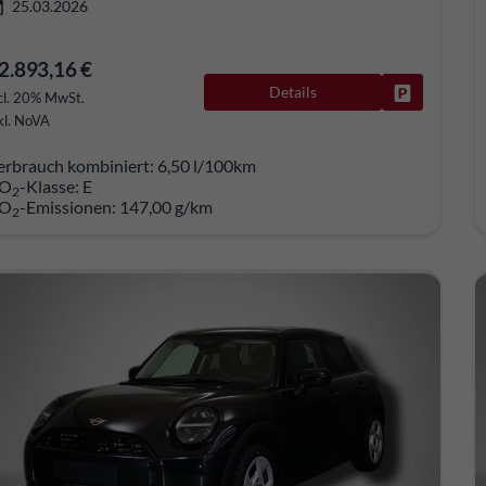
25.03.2026
2.893,16 €
Details
Fahrzeug pa
cl. 20% MwSt.
kl. NoVA
erbrauch kombiniert:
6,50 l/100km
O
-Klasse:
E
2
O
-Emissionen:
147,00 g/km
2