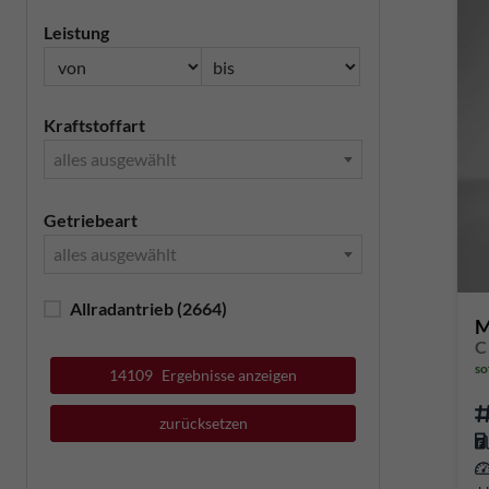
Leistung
Kraftstoffart
alles ausgewählt
Getriebeart
alles ausgewählt
Allradantrieb
(2664)
M
C
so
14109
Ergebnisse anzeigen
zurücksetzen