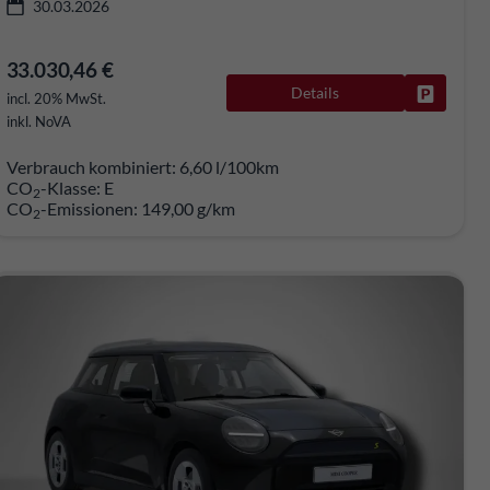
30.03.2026
33.030,46 €
Details
rken
Fahrzeug
incl. 20% MwSt.
inkl. NoVA
Verbrauch kombiniert:
6,60 l/100km
CO
-Klasse:
E
2
CO
-Emissionen:
149,00 g/km
2