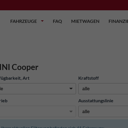
FAHRZEUGE
FAQ
MIETWAGEN
FINANZ
INI Cooper
fügbarkeit, Art
Kraftstoff
rieb
Ausstattungslinie
n Ihrer aktuellen Filterung befinden sich
41
Fahrzeuge: