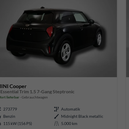
INI Cooper
 Essential Trim 1.5 7-Gang Steptronic
fort lieferbar
Gebrauchtwagen
273779
Automatik
Benzin
Midnight Black metallic
115 kW (156 PS)
5.000 km