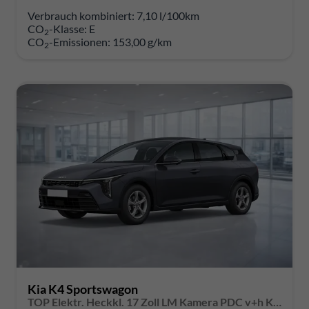
Verbrauch kombiniert:
7,10 l/100km
CO
-Klasse:
E
2
CO
-Emissionen:
153,00 g/km
2
Kia K4 Sportswagon
TOP Elektr. Heckkl. 17 Zoll LM Kamera PDC v+h Klimaauto. Voll-LED-Scheinwerfer