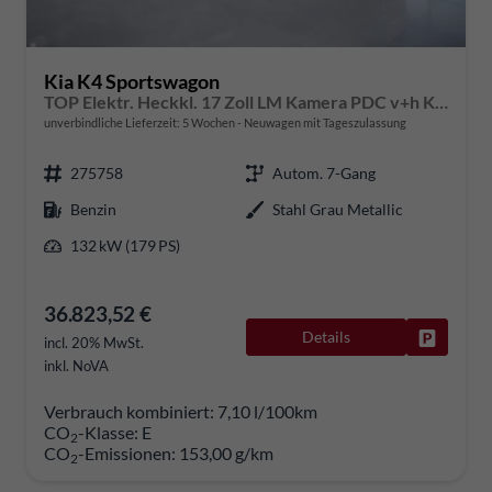
Kia K4 Sportswagon
TOP Elektr. Heckkl. 17 Zoll LM Kamera PDC v+h Klimaauto. Voll-LED-Scheinwerfer
unverbindliche Lieferzeit:
5 Wochen
Neuwagen mit Tageszulassung
275758
Autom. 7-Gang
Benzin
Stahl Grau Metallic
132 kW (179 PS)
36.823,52 €
Details
Fahrzeug
incl. 20% MwSt.
inkl. NoVA
Verbrauch kombiniert:
7,10 l/100km
CO
-Klasse:
E
2
CO
-Emissionen:
153,00 g/km
2