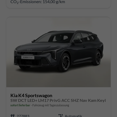
CO
-Emissionen:
154,00 g/km
2
Kia K4 Sportswagon
SW DCT LED+ LM17 PrivG ACC SHZ Nav Kam Keyl
sofort lieferbar
Fahrzeug mit Tageszulassung
277883
Automatik