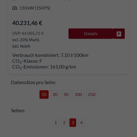
110 kW (150 PS)
40.231,46 €
UVP:
44.005,72 €
Details
Fahrzeug
incl. 20% MwSt.
inkl. NoVA
Verbrauch kombiniert:
7,10 l/100km
CO
-Klasse:
F
2
CO
-Emissionen:
161,00 g/km
2
Datensätze pro Seite:
10
20
50
100
250
Seiten:
1
2
3
4