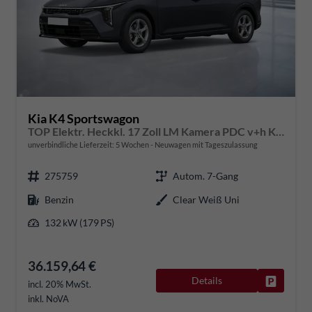
Kia K4 Sportswagon
TOP Elektr. Heckkl. 17 Zoll LM Kamera PDC v+h Klimaauto. Voll-LED-Scheinwerfer
unverbindliche Lieferzeit:
5 Wochen
Neuwagen mit Tageszulassung
275759
Autom. 7-Gang
Benzin
Clear Weiß Uni
132 kW (179 PS)
36.159,64 €
Details
Fahrzeug
incl. 20% MwSt.
inkl. NoVA