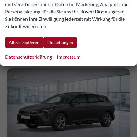
und verarbeiten nur die Daten für Marketing, Analytics und
36.823,52 €
Personalisierung, für die Sie uns Ihr Einverständnis geben.
Details
Fahrzeug
Sie können Ihre Einwilligung jederzeit mit Wirkung für die
incl. 20% MwSt.
inkl. NoVA
Zukunft widerrufen.
Verbrauch kombiniert:
7,10 l/100km
Alle akzeptieren
Einstellungen
CO
-Klasse:
E
2
CO
-Emissionen:
153,00 g/km
2
Datenschutzerklärung
Impressum