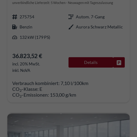
unverbindliche Lieferzeit:
5 Wochen
Neuwagen mit Tageszulassung
275754
Autom. 7-Gang
Benzin
Aurora Schwarz Metallic
132 kW (179 PS)
36.823,52 €
Details
Fahrzeug
incl. 20% MwSt.
inkl. NoVA
Verbrauch kombiniert:
7,10 l/100km
CO
-Klasse:
E
2
CO
-Emissionen:
153,00 g/km
2