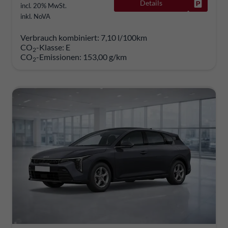
Details
Fahrzeug
incl. 20% MwSt.
inkl. NoVA
Verbrauch kombiniert:
7,10 l/100km
CO
-Klasse:
E
2
CO
-Emissionen:
153,00 g/km
2