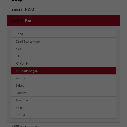
KGM
Kia
Ceed
Ceed Sportswagon
EV3
K4
K4 Kombi
K4 Sportswagon
Picanto
Seltos
Sorento
Sportage
Stonic
XCeed