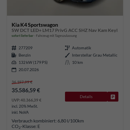
Kia K4 Sportswagon
SW DCT LED+ LM17 PrivG ACC SHZ Nav Kam Keyl
sofort lieferbar
Fahrzeug mit Tageszulassung
277209
Automatik
Benzin
Interstellar Grau Metallic
132 kW (179 PS)
10 km
20.07.2026
36.197,99 €
35.586,59 €
Details
Fahrzeug
UVP:
40.366,39 €
incl. 20% MwSt.
inkl. NoVA
Verbrauch kombiniert:
6,80 l/100km
CO
-Klasse:
E
2