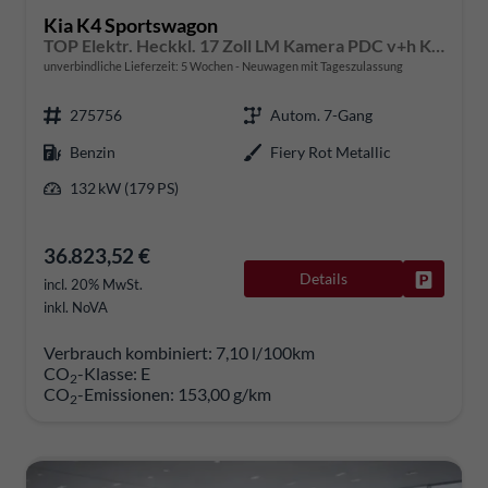
Kia K4 Sportswagon
TOP Elektr. Heckkl. 17 Zoll LM Kamera PDC v+h Klimaauto. Voll-LED-Scheinwerfer
unverbindliche Lieferzeit:
5 Wochen
Neuwagen mit Tageszulassung
275756
Autom. 7-Gang
Benzin
Fiery Rot Metallic
132 kW (179 PS)
36.823,52 €
Details
Fahrzeug
incl. 20% MwSt.
inkl. NoVA
Verbrauch kombiniert:
7,10 l/100km
CO
-Klasse:
E
2
CO
-Emissionen:
153,00 g/km
2