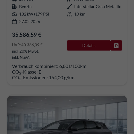
Benzin
Interstellar Grau Metallic
132 kW (179 PS)
10 km
27.02.2026
35.586,59 €
UVP:
40.366,39 €
Details
Fahrzeug
incl. 20% MwSt.
inkl. NoVA
Verbrauch kombiniert:
6,80 l/100km
CO
-Klasse:
E
2
CO
-Emissionen:
154,00 g/km
2