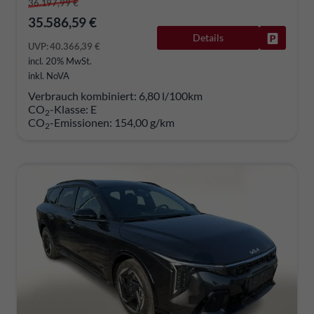
36.197,99 €
35.586,59 €
Details
Fahrzeug
UVP:
40.366,39 €
incl. 20% MwSt.
inkl. NoVA
Verbrauch kombiniert:
6,80 l/100km
CO
-Klasse:
E
2
CO
-Emissionen:
154,00 g/km
2