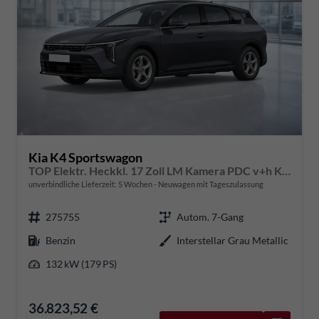
Kia K4 Sportswagon
TOP Elektr. Heckkl. 17 Zoll LM Kamera PDC v+h Klimaauto. Voll-LED-Scheinwerfer
unverbindliche Lieferzeit:
5 Wochen
Neuwagen mit Tageszulassung
275755
Autom. 7-Gang
Benzin
Interstellar Grau Metallic
132 kW (179 PS)
36.823,52 €