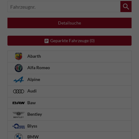
Fahrzeugnr.
Detailsuche
Geparkte Fahrzeuge (
0
)
Abarth
Alfa Romeo
Alpine
Audi
Baw
Bentley
Blyss
BMW