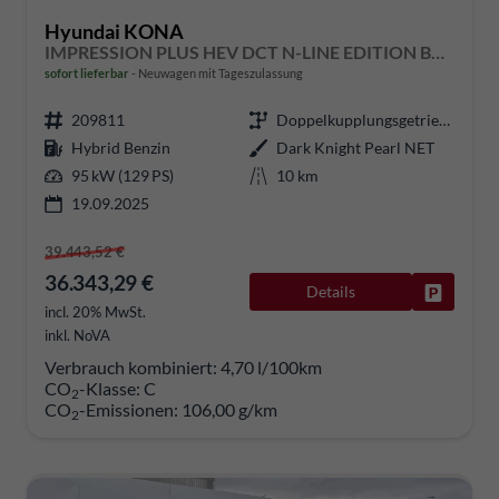
Hyundai KONA
IMPRESSION PLUS HEV DCT N-LINE EDITION BOSE 360 NAVI SHZ
sofort lieferbar
Neuwagen mit Tageszulassung
209811
Doppelkupplungsgetriebe (DSG)
Hybrid Benzin
Dark Knight Pearl NET
95 kW (129 PS)
10 km
19.09.2025
39.443,52 €
36.343,29 €
Details
Fahrzeug
incl. 20% MwSt.
inkl. NoVA
Verbrauch kombiniert:
4,70 l/100km
CO
-Klasse:
C
2
CO
-Emissionen:
106,00 g/km
2