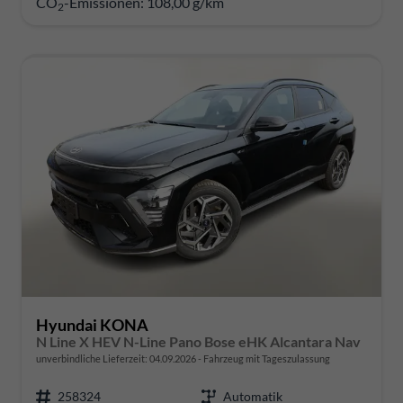
CO
-Emissionen:
108,00 g/km
2
Hyundai KONA
N Line X HEV N-Line Pano Bose eHK Alcantara Nav
unverbindliche Lieferzeit:
04.09.2026
Fahrzeug mit Tageszulassung
258324
Automatik