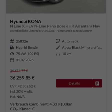
Hyundai KONA
N Line X HEV N-Line Pano Bose eHK Alcantara Nav
unverbindliche Lieferzeit:
04.09.2026
Fahrzeug mit Tageszulassung
258326
Automatik
Hybrid Benzin
Abyss Black Mineraleffekt
75 kW (102 PS)
10 km
31.07.2026
36.678,77 €
36.259,85 €
Details
Fahrzeug
UVP:
42.302,52 €
incl. 20% MwSt.
inkl. NoVA
Verbrauch kombiniert:
4,80 l/100km
CO
-Klasse:
C
2