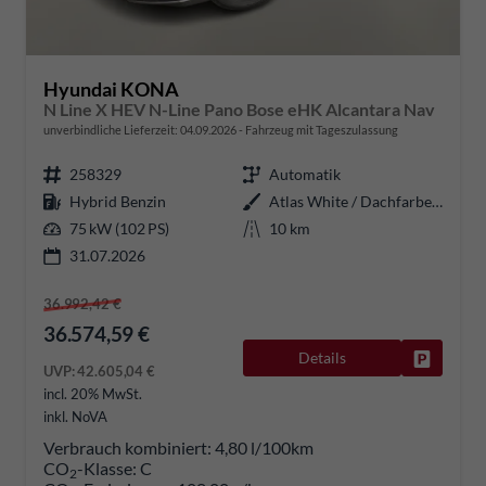
Hyundai KONA
N Line X HEV N-Line Pano Bose eHK Alcantara Nav
unverbindliche Lieferzeit:
04.09.2026
Fahrzeug mit Tageszulassung
258329
Automatik
Hybrid Benzin
Atlas White / Dachfarbe schwarz
75 kW (102 PS)
10 km
31.07.2026
36.992,42 €
36.574,59 €
Details
Fahrzeug
UVP:
42.605,04 €
incl. 20% MwSt.
inkl. NoVA
Verbrauch kombiniert:
4,80 l/100km
CO
-Klasse:
C
2