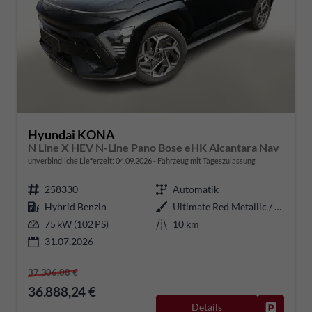
Hyundai KONA
N Line X HEV N-Line Pano Bose eHK Alcantara Nav
unverbindliche Lieferzeit:
04.09.2026
Fahrzeug mit Tageszulassung
258330
Automatik
Hybrid Benzin
Ultimate Red Metallic / Dachfarb
75 kW (102 PS)
10 km
31.07.2026
37.306,08 €
36.888,24 €
Details
Fahrzeug