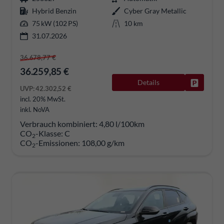
Hybrid Benzin
Cyber Gray Metallic
75 kW (102 PS)
10 km
31.07.2026
36.678,77 €
36.259,85 €
Details
Fahrzeug
UVP:
42.302,52 €
incl. 20% MwSt.
inkl. NoVA
Verbrauch kombiniert:
4,80 l/100km
CO
-Klasse:
C
2
CO
-Emissionen:
108,00 g/km
2