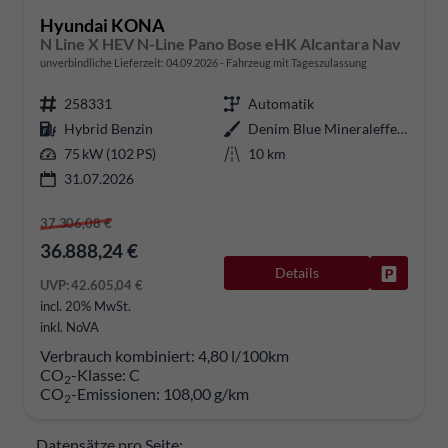
Hyundai KONA
N Line X HEV N-Line Pano Bose eHK Alcantara Nav
unverbindliche Lieferzeit:
04.09.2026
Fahrzeug mit Tageszulassung
258331
Automatik
Hybrid Benzin
Denim Blue Mineraleffekt / Dachf
75 kW (102 PS)
10 km
31.07.2026
37.306,08 €
36.888,24 €
Details
Fahrzeug
UVP:
42.605,04 €
incl. 20% MwSt.
inkl. NoVA
Verbrauch kombiniert:
4,80 l/100km
CO
-Klasse:
C
2
CO
-Emissionen:
108,00 g/km
2
Datensätze pro Seite: