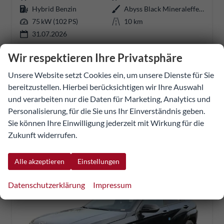
Hybrid Benzin
Abyss Black Mineraleffekt
75 kW (102 PS)
10 km
31.07.2026
Wir respektieren Ihre Privatsphäre
37.097,70 €
36.678,77 €
Unsere Website setzt Cookies ein, um unsere Dienste für Sie
Details
Fahrzeug
bereitzustellen. Hierbei berücksichtigen wir Ihre Auswahl
UVP:
42.605,04 €
incl. 20% MwSt.
und verarbeiten nur die Daten für Marketing, Analytics und
inkl. NoVA
Personalisierung, für die Sie uns Ihr Einverständnis geben.
Verbrauch kombiniert:
4,80 l/100km
Sie können Ihre Einwilligung jederzeit mit Wirkung für die
CO
-Klasse:
C
Zukunft widerrufen.
2
CO
-Emissionen:
108,00 g/km
2
Alle akzeptieren
Einstellungen
Datenschutzerklärung
Impressum