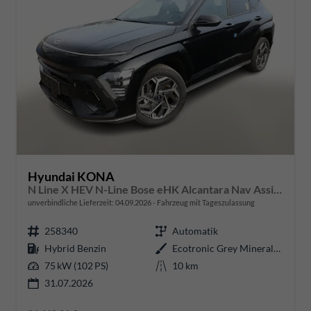
Hyundai KONA
N Line X HEV N-Line Bose eHK Alcantara Nav AssistP
unverbindliche Lieferzeit:
04.09.2026
Fahrzeug mit Tageszulassung
258340
Automatik
Hybrid Benzin
Ecotronic Grey Mineraleffekt / D
75 kW (102 PS)
10 km
31.07.2026