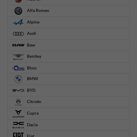
Alfa Romeo
Alpine
Audi
Baw
Bentley
Blyss
BMW
BYD
Citroën
Cupra
Dacia
Fiat