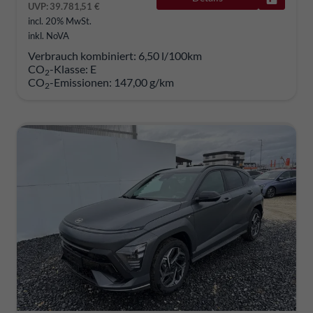
UVP:
39.781,51 €
incl. 20% MwSt.
inkl. NoVA
Verbrauch kombiniert:
6,50 l/100km
CO
-Klasse:
E
2
CO
-Emissionen:
147,00 g/km
2