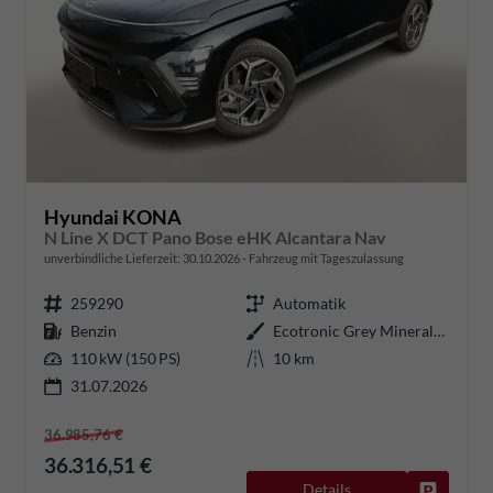
Hyundai KONA
N Line X DCT Pano Bose eHK Alcantara Nav
unverbindliche Lieferzeit:
30.10.2026
Fahrzeug mit Tageszulassung
259290
Automatik
Benzin
Ecotronic Grey Mineraleffekt
110 kW (150 PS)
10 km
31.07.2026
36.985,76 €
36.316,51 €
Details
Fahrzeug