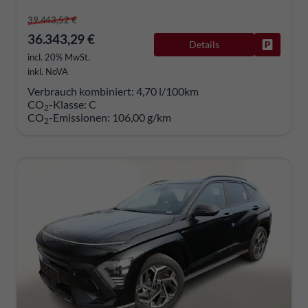
39.443,52 €
36.343,29 €
Details
Fahrzeug
incl. 20% MwSt.
inkl. NoVA
Verbrauch kombiniert:
4,70 l/100km
CO
-Klasse:
C
2
CO
-Emissionen:
106,00 g/km
2