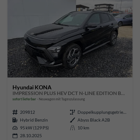
Hyundai KONA
IMPRESSION PLUS HEV DCT N-LINE EDITION BOSE 360 NAVI SHZ
sofort lieferbar
Neuwagen mit Tageszulassung
209812
Doppelkupplungsgetriebe (DSG)
Hybrid Benzin
Abyss Black A2B
95 kW (129 PS)
10 km
28.10.2025