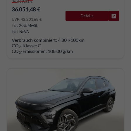
36.469,31 €
36.051,48 €
Details
Fahrzeug
UVP:
42.201,68 €
incl. 20% MwSt.
inkl. NoVA
Verbrauch kombiniert:
4,80 l/100km
CO
-Klasse:
C
2
CO
-Emissionen:
108,00 g/km
2