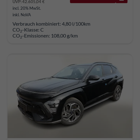
UVP:
42.605,04 €
incl. 20% MwSt.
inkl. NoVA
Verbrauch kombiniert:
4,80 l/100km
CO
-Klasse:
C
2
CO
-Emissionen:
108,00 g/km
2