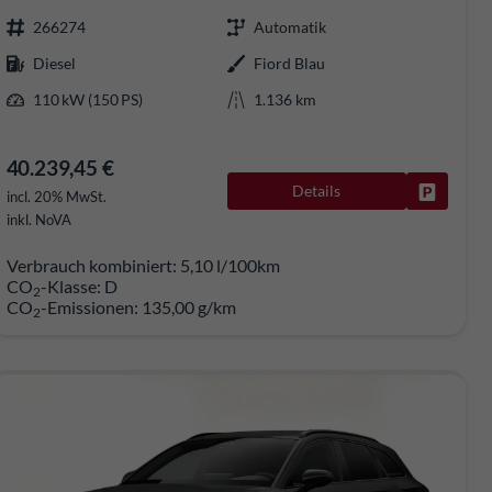
266274
Automatik
Diesel
Fiord Blau
110 kW (150 PS)
1.136 km
40.239,45 €
Details
rken
Fahrzeug
incl. 20% MwSt.
inkl. NoVA
Verbrauch kombiniert:
5,10 l/100km
CO
-Klasse:
D
2
CO
-Emissionen:
135,00 g/km
2