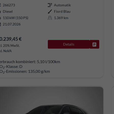
266273
Automatik
Diesel
Fiord Blau
110 kW (150 PS)
1.369 km
21.07.2026
0.239,45 €
Details
Fahrzeug pa
cl. 20% MwSt.
kl. NoVA
erbrauch kombiniert:
5,10 l/100km
O
-Klasse:
D
2
O
-Emissionen:
135,00 g/km
2