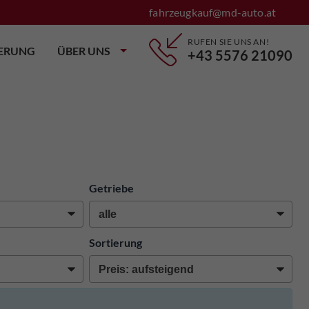
fahrzeugkauf@md-auto.at
RUFEN SIE UNS AN!
IERUNG
ÜBER UNS
+43 5576 21090
Getriebe
Sortierung