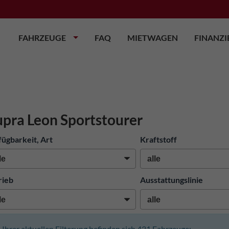
FAHRZEUGE
FAQ
MIETWAGEN
FINANZ
pra Leon Sportstourer
fügbarkeit, Art
Kraftstoff
rieb
Ausstattungslinie
n Ihrer aktuellen Filterung befinden sich
431
Fahrzeuge: