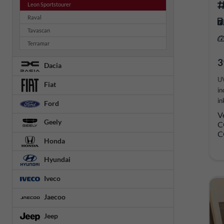
Leon Sportstourer
Raval
Tavascan
Terramar
3
Dacia
U
Fiat
in
in
Ford
V
Geely
C
C
Honda
Hyundai
Iveco
Jaecoo
Jeep