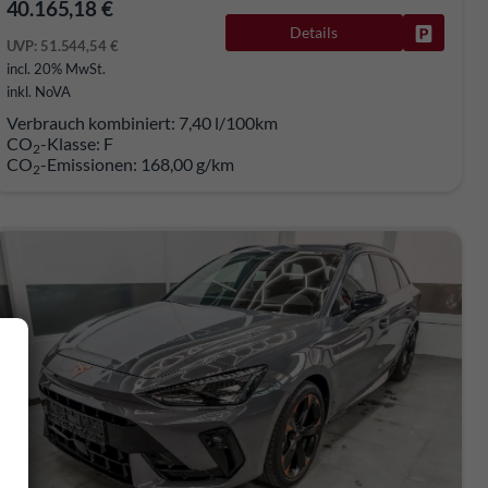
40.165,18 €
rken
Details
Fahrzeug
UVP:
51.544,54 €
incl. 20% MwSt.
inkl. NoVA
Verbrauch kombiniert:
7,40 l/100km
CO
-Klasse:
F
2
CO
-Emissionen:
168,00 g/km
2