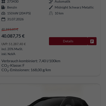
273430
Automatik
Benzin
Midnight Schwarz Metallic
150 kW (204 PS)
10 km
31.07.2026
40.993,05 €
40.087,75 €
rken
Details
Fahrzeug
UVP:
51.287,40 €
incl. 20% MwSt.
inkl. NoVA
Verbrauch kombiniert:
7,40 l/100km
CO
-Klasse:
F
2
CO
-Emissionen:
168,00 g/km
2