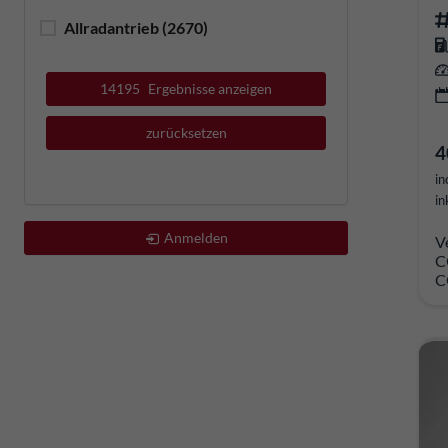
Allradantrieb
(2670)
14195
Ergebnisse anzeigen
zurücksetzen
4
in
in
Anmelden
V
C
C