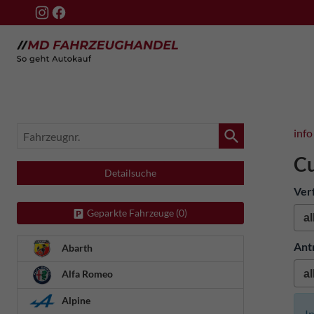
Fahrzeugnr.
info
Cu
Detailsuche
Ver
Geparkte Fahrzeuge (
0
)
Ant
Abarth
Alfa Romeo
Alpine
I