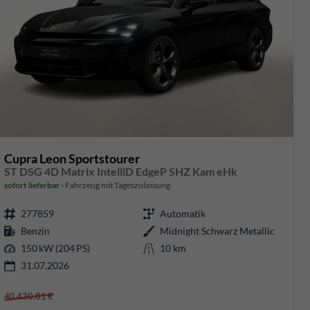
Cupra Leon Sportstourer
ST DSG 4D Matrix IntelliD EdgeP SHZ Kam eHk
sofort lieferbar
Fahrzeug mit Tageszulassung
277859
Automatik
Benzin
Midnight Schwarz Metallic
150 kW (204 PS)
10 km
31.07.2026
40.430,81 €