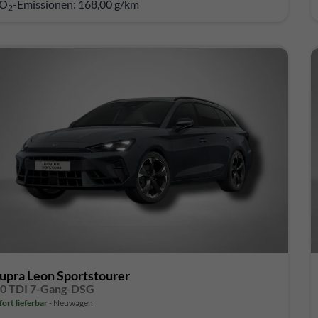
O
-Emissionen:
168,00 g/km
2
upra Leon Sportstourer
.0 TDI 7-Gang-DSG
fort lieferbar
Neuwagen