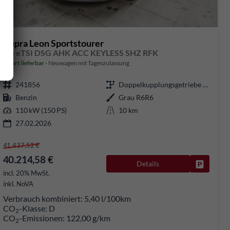
Cupra Leon Sportstourer
1.5 eTSI DSG AHK ACC KEYLESS SHZ RFK
sofort lieferbar
Neuwagen mit Tageszulassung
241856
Doppelkupplungsgetriebe (DSG)
Benzin
Grau R6R6
110 kW (150 PS)
10 km
27.02.2026
41.437,52 €
40.214,58 €
Details
Fahrzeug
rken
incl. 20% MwSt.
inkl. NoVA
Verbrauch kombiniert:
5,40 l/100km
CO
-Klasse:
D
2
CO
-Emissionen:
122,00 g/km
2