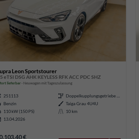
upra Leon Sportstourer
.5 eTSI DSG AHK KEYLESS RFK ACC PDC SHZ
fort lieferbar
Neuwagen mit Tageszulassung
251113
Doppelkupplungsgetriebe (DSG)
Benzin
Taiga Grau 4U4U
110 kW (150 PS)
10 km
13.04.2026
0.103,40 €