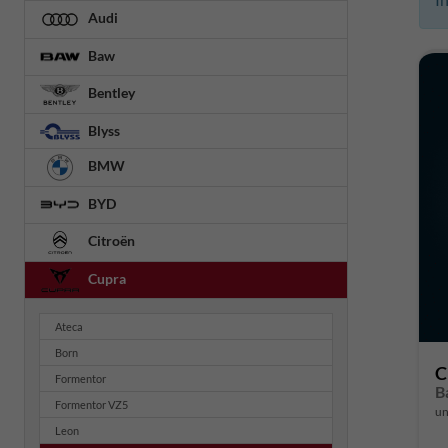
Audi
Baw
Bentley
Blyss
BMW
BYD
Citroën
Cupra
Ateca
Born
C
Formentor
B
Formentor VZ5
un
Leon