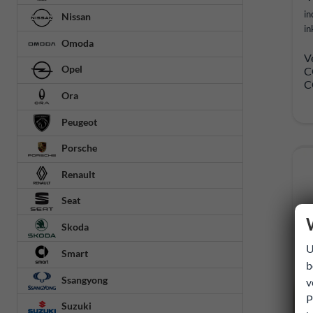
in
Nissan
in
Omoda
V
Opel
C
C
Ora
Peugeot
Porsche
Renault
Seat
Skoda
U
Smart
b
Ssangyong
v
P
Suzuki