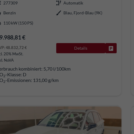
277309
Automatik
Benzin
Blau, Fjord-Blau (9K)
110 kW (150 PS)
9.988,81 €
VP:
48.832,72 €
Details
Fahrzeug pa
cl. 20% MwSt.
kl. NoVA
erbrauch kombiniert:
5,70 l/100km
O
-Klasse:
D
2
O
-Emissionen:
131,00 g/km
2