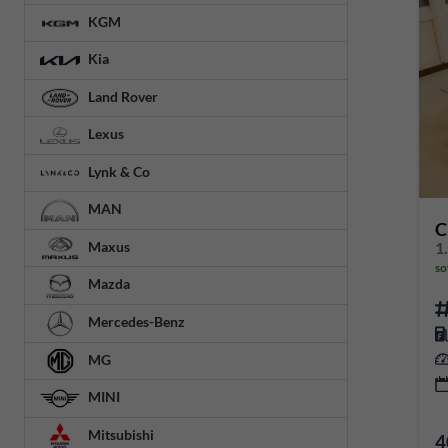
KGM
Kia
Land Rover
Lexus
Lynk & Co
MAN
C
1
Maxus
so
Mazda
Mercedes-Benz
MG
MINI
Mitsubishi
4