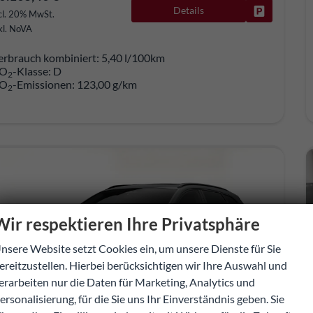
Details
Fahrzeug pa
cl. 20% MwSt.
kl. NoVA
erbrauch kombiniert:
5,40 l/100km
O
-Klasse:
D
2
O
-Emissionen:
123,00 g/km
2
Wir respektieren Ihre Privatsphäre
nsere Website setzt Cookies ein, um unsere Dienste für Sie
ereitzustellen. Hierbei berücksichtigen wir Ihre Auswahl und
erarbeiten nur die Daten für Marketing, Analytics und
ersonalisierung, für die Sie uns Ihr Einverständnis geben. Sie