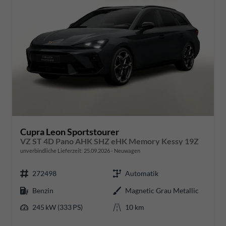
Cupra Leon Sportstourer
VZ ST 4D Pano AHK SHZ eHK Memory Kessy 19Z
unverbindliche Lieferzeit:
25.09.2026
Neuwagen
272498
Automatik
Benzin
Magnetic Grau Metallic
245 kW (333 PS)
10 km