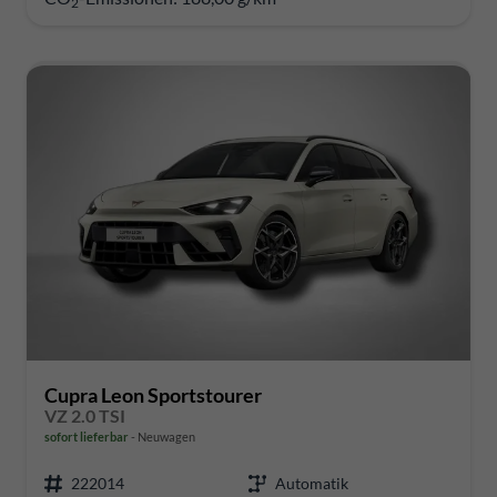
2
Cupra Leon Sportstourer
VZ 2.0 TSI
sofort lieferbar
Neuwagen
222014
Automatik