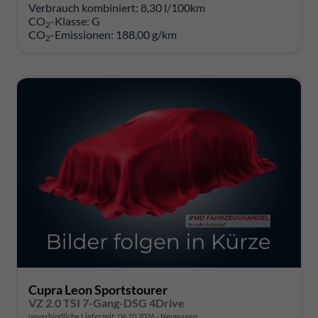
Verbrauch kombiniert:
8,30 l/100km
CO
-Klasse:
G
2
CO
-Emissionen:
188,00 g/km
2
Cupra Leon Sportstourer
VZ 2.0 TSI 7-Gang-DSG 4Drive
unverbindliche Lieferzeit:
06.10.2026
Neuwagen