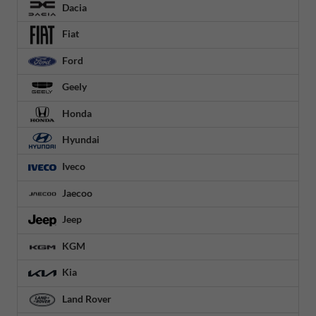
Dacia
Fiat
Ford
Geely
Honda
Hyundai
Iveco
Jaecoo
Jeep
KGM
Kia
Land Rover