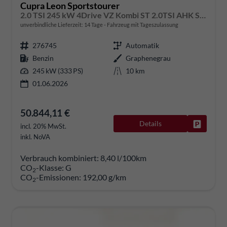
Cupra Leon Sportstourer
2.0 TSI 245 kW 4Drive VZ Kombi ST 2.0TSI AHK Sound ACC
unverbindliche Lieferzeit:
14 Tage
Fahrzeug mit Tageszulassung
276745
Automatik
Benzin
Graphenegrau
245 kW (333 PS)
10 km
01.06.2026
50.844,11 €
Details
Fahrzeug
incl. 20% MwSt.
inkl. NoVA
Verbrauch kombiniert:
8,40 l/100km
CO
-Klasse:
G
2
CO
-Emissionen:
192,00 g/km
2