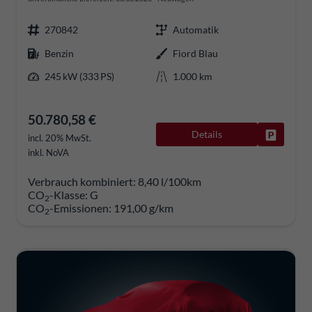
270842
Automatik
Benzin
Fiord Blau
245 kW (333 PS)
1.000 km
50.780,58 €
Details
Fahrzeug
incl. 20% MwSt.
inkl. NoVA
Verbrauch kombiniert:
8,40 l/100km
CO
-Klasse:
G
2
CO
-Emissionen:
191,00 g/km
2