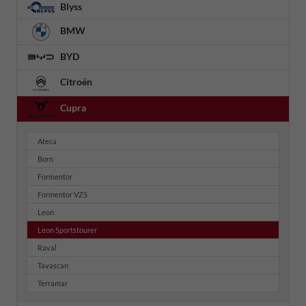
Blyss
BMW
BYD
Citroën
Cupra
Ateca
Born
Formentor
Formentor VZ5
Leon
Leon Sportstourer
Raval
Tavascan
Terramar