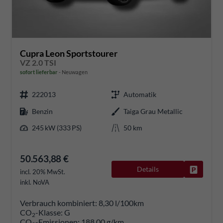
Cupra Leon Sportstourer
VZ 2.0 TSI
sofort lieferbar
Neuwagen
222013
Automatik
Benzin
Taiga Grau Metallic
245 kW (333 PS)
50 km
50.563,88 €
Details
Fahrzeug
incl. 20% MwSt.
inkl. NoVA
Verbrauch kombiniert:
8,30 l/100km
CO
-Klasse:
G
2
CO
-Emissionen:
188,00 g/km