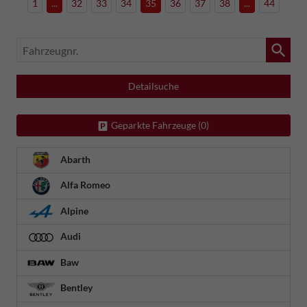
1
...
32
33
34
35
36
37
38
...
44
Fahrzeugnr.
Detailsuche
Geparkte Fahrzeuge (
0
)
Abarth
Alfa Romeo
Alpine
Audi
Baw
Bentley