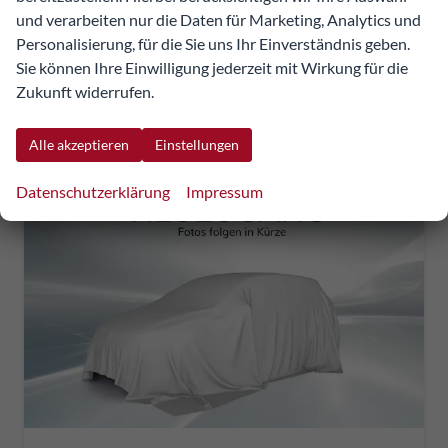
und verarbeiten nur die Daten für Marketing, Analytics und
inkl. NoVA
Personalisierung, für die Sie uns Ihr Einverständnis geben.
Verbrauch kombiniert:
8,40 l/100km
Sie können Ihre Einwilligung jederzeit mit Wirkung für die
CO
-Klasse:
G
2
Zukunft widerrufen.
CO
-Emissionen:
191,00 g/km
2
Alle akzeptieren
Einstellungen
Datenschutzerklärung
Impressum