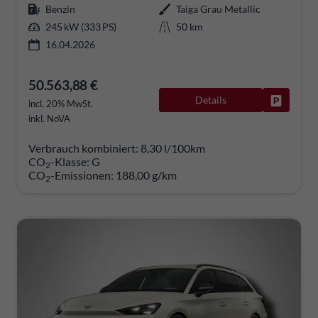
Benzin
Taiga Grau Metallic
245 kW (333 PS)
50 km
16.04.2026
50.563,88 €
Details
Fahrzeug
incl. 20% MwSt.
inkl. NoVA
Verbrauch kombiniert:
8,30 l/100km
CO
-Klasse:
G
2
CO
-Emissionen:
188,00 g/km
2