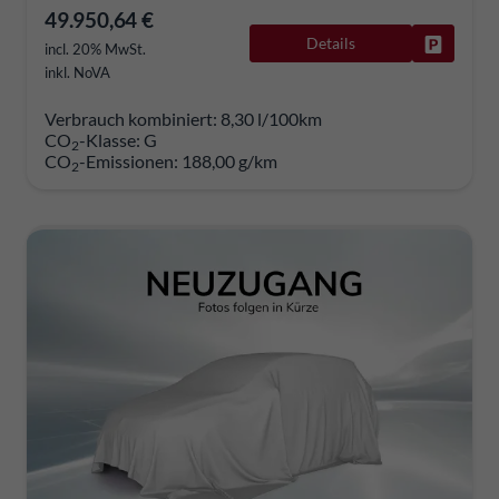
49.950,64 €
Details
Fahrzeug
incl. 20% MwSt.
inkl. NoVA
Verbrauch kombiniert:
8,30 l/100km
CO
-Klasse:
G
2
CO
-Emissionen:
188,00 g/km
2