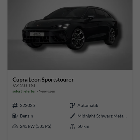
Cupra Leon Sportstourer
VZ 2.0 TSI
sofort lieferbar
Neuwagen
222025
Automatik
Benzin
Midnight Schwarz Metallic
245 kW (333 PS)
50 km