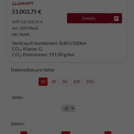
51.838,82 €
51.003,75 €
Details
Fahrzeug
UVP:
58.588,24 €
incl. 20% MwSt.
inkl. NoVA
Verbrauch kombiniert:
8,40 l/100km
CO
-Klasse:
G
2
CO
-Emissionen:
191,00 g/km
2
Datensätze pro Seite:
10
20
50
100
250
Seite:
Seiten: