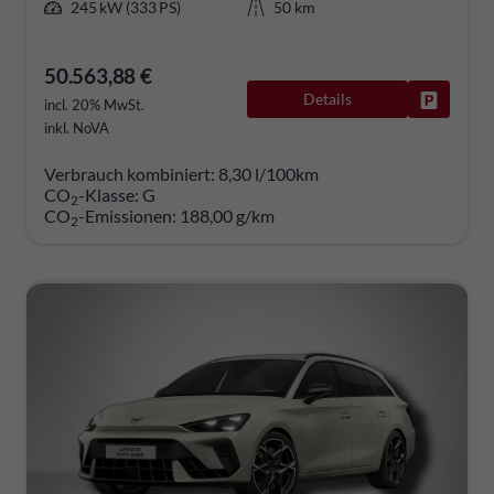
245 kW (333 PS)
50 km
50.563,88 €
Details
Fahrzeug
incl. 20% MwSt.
inkl. NoVA
Verbrauch kombiniert:
8,30 l/100km
CO
-Klasse:
G
2
CO
-Emissionen:
188,00 g/km
2