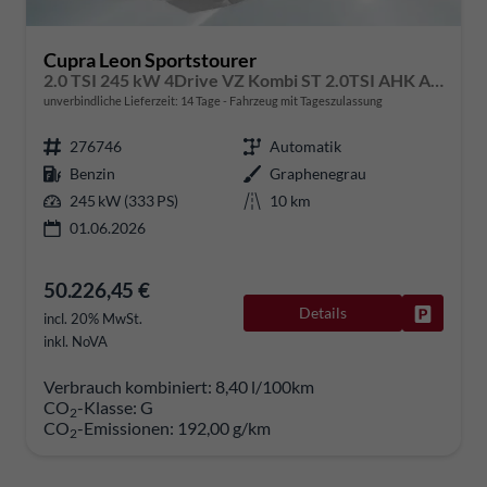
Cupra Leon Sportstourer
2.0 TSI 245 kW 4Drive VZ Kombi ST 2.0TSI AHK ACC
unverbindliche Lieferzeit:
14 Tage
Fahrzeug mit Tageszulassung
276746
Automatik
Benzin
Graphenegrau
245 kW (333 PS)
10 km
01.06.2026
50.226,45 €
Details
Fahrzeug
incl. 20% MwSt.
inkl. NoVA
Verbrauch kombiniert:
8,40 l/100km
CO
-Klasse:
G
2
CO
-Emissionen:
192,00 g/km
2