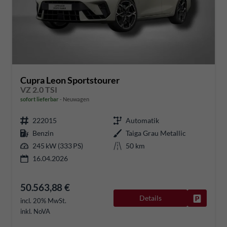
Cupra Leon Sportstourer
VZ 2.0 TSI
sofort lieferbar
Neuwagen
222015
Automatik
Benzin
Taiga Grau Metallic
245 kW (333 PS)
50 km
16.04.2026
50.563,88 €
Details
Fahrzeug
incl. 20% MwSt.
inkl. NoVA