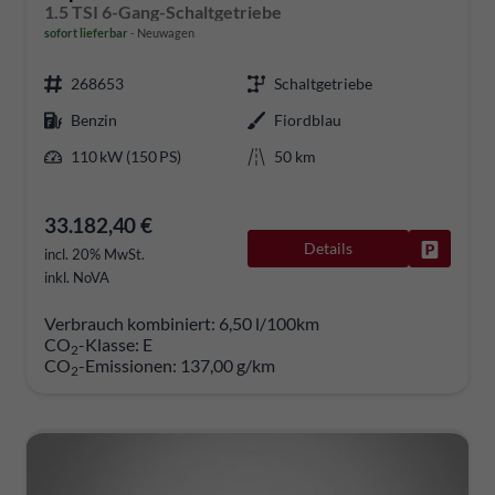
1.5 TSI 6-Gang-Schaltgetriebe
sofort lieferbar
Neuwagen
268653
Schaltgetriebe
Benzin
Fiordblau
110 kW (150 PS)
50 km
33.182,40 €
Details
Fahrzeug
incl. 20% MwSt.
inkl. NoVA
Verbrauch kombiniert:
6,50 l/100km
CO
-Klasse:
E
2
CO
-Emissionen:
137,00 g/km
2