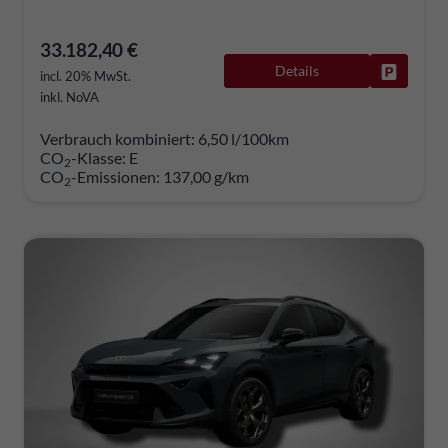
33.182,40 €
Details
Fahrzeug
incl. 20% MwSt.
inkl. NoVA
Verbrauch kombiniert:
6,50 l/100km
CO
-Klasse:
E
2
CO
-Emissionen:
137,00 g/km
2