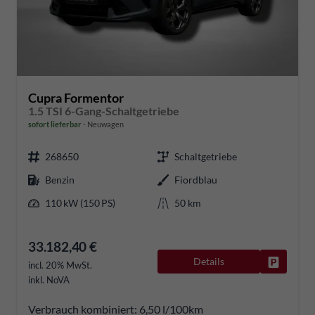
Cupra Formentor
1.5 TSI 6-Gang-Schaltgetriebe
sofort lieferbar
Neuwagen
268650
Schaltgetriebe
Benzin
Fiordblau
110 kW (150 PS)
50 km
33.182,40 €
Details
Fahrzeug
incl. 20% MwSt.
inkl. NoVA
Verbrauch kombiniert:
6,50 l/100km