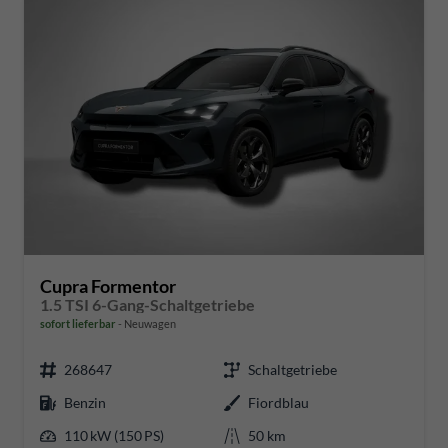
Cupra Formentor
1.5 TSI 6-Gang-Schaltgetriebe
sofort lieferbar
Neuwagen
268647
Schaltgetriebe
Benzin
Fiordblau
110 kW (150 PS)
50 km