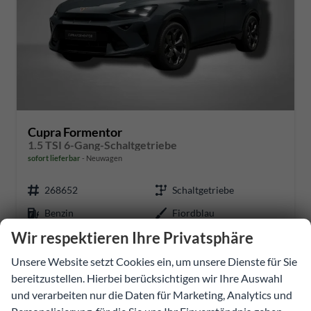
Cupra Formentor
1.5 TSI 6-Gang-Schaltgetriebe
sofort lieferbar
Neuwagen
268652
Schaltgetriebe
Benzin
Fiordblau
Wir respektieren Ihre Privatsphäre
110 kW (150 PS)
50 km
Unsere Website setzt Cookies ein, um unsere Dienste für Sie
33.182,40 €
bereitzustellen. Hierbei berücksichtigen wir Ihre Auswahl
Details
und verarbeiten nur die Daten für Marketing, Analytics und
Fahrzeug
incl. 20% MwSt.