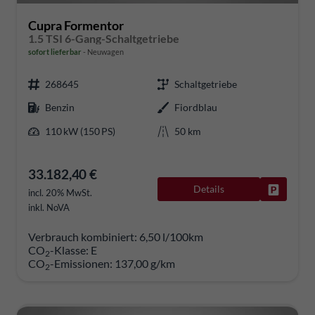
Cupra Formentor
1.5 TSI 6-Gang-Schaltgetriebe
sofort lieferbar
Neuwagen
268645
Schaltgetriebe
Benzin
Fiordblau
110 kW (150 PS)
50 km
33.182,40 €
Details
Fahrzeug
incl. 20% MwSt.
inkl. NoVA
Verbrauch kombiniert:
6,50 l/100km
CO
-Klasse:
E
2
CO
-Emissionen:
137,00 g/km
2