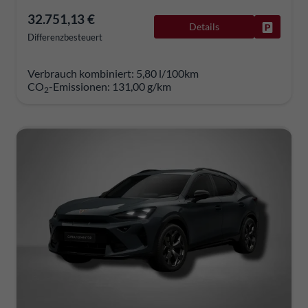
32.751,13 €
Details
Fahrzeug
Differenzbesteuert
Verbrauch kombiniert:
5,80 l/100km
CO
-Emissionen:
131,00 g/km
2