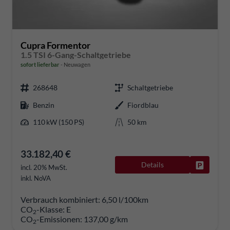
Cupra Formentor
1.5 TSI 6-Gang-Schaltgetriebe
sofort lieferbar
Neuwagen
268648
Schaltgetriebe
Benzin
Fiordblau
110 kW (150 PS)
50 km
33.182,40 €
Details
Fahrzeug
incl. 20% MwSt.
inkl. NoVA
Verbrauch kombiniert:
6,50 l/100km
CO
-Klasse:
E
2
CO
-Emissionen:
137,00 g/km
2