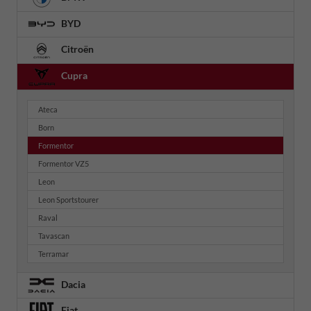
BYD
Citroën
Cupra
Ateca
Born
Formentor
Formentor VZ5
Leon
Leon Sportstourer
Raval
Tavascan
Terramar
Dacia
Fiat