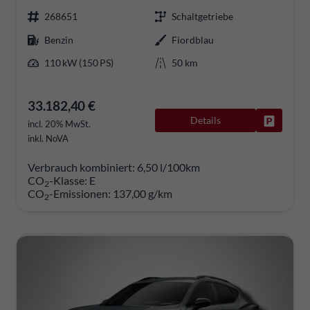
268651
Schaltgetriebe
Benzin
Fiordblau
110 kW (150 PS)
50 km
33.182,40 €
Details
Fahrzeug
incl. 20% MwSt.
inkl. NoVA
Verbrauch kombiniert:
6,50 l/100km
CO
-Klasse:
E
2
CO
-Emissionen:
137,00 g/km
2