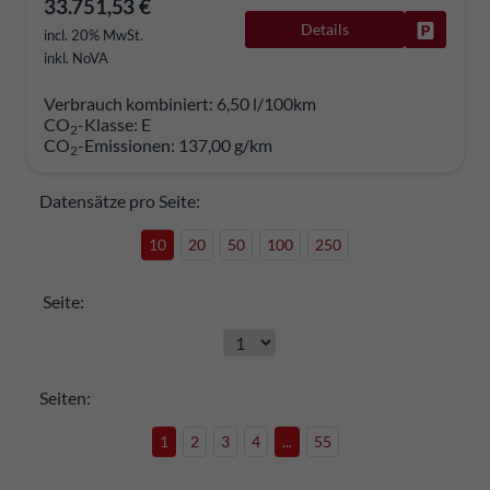
33.751,53 €
Details
Fahrzeug
incl. 20% MwSt.
inkl. NoVA
Verbrauch kombiniert:
6,50 l/100km
CO
-Klasse:
E
2
CO
-Emissionen:
137,00 g/km
2
Datensätze pro Seite:
10
20
50
100
250
Seite:
Seiten:
1
2
3
4
...
55