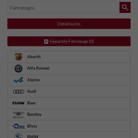
Fahrzeugnr.
Detailsuche
Geparkte Fahrzeuge (
0
)
Abarth
Alfa Romeo
Alpine
Audi
Baw
Bentley
Blyss
BMW