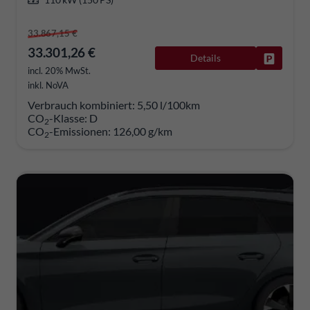
33.867,15 €
33.301,26 €
Details
Fahrzeug
incl. 20% MwSt.
inkl. NoVA
Verbrauch kombiniert:
5,50 l/100km
CO
-Klasse:
D
2
CO
-Emissionen:
126,00 g/km
2