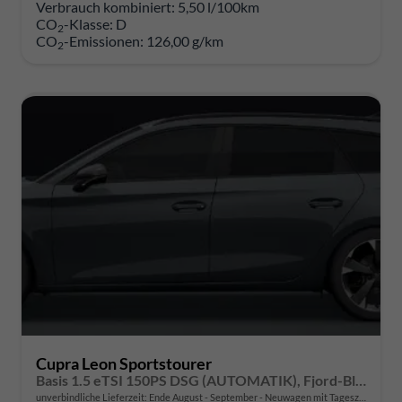
Verbrauch kombiniert:
5,50 l/100km
CO
-Klasse:
D
2
CO
-Emissionen:
126,00 g/km
2
Cupra Leon Sportstourer
Basis 1.5 eTSI 150PS DSG (AUTOMATIK), Fjord-Blau, 18" Alu Garbi, Sitzheizung, M-Lederlenkrad beheizt, Parksensoren vorne und hinten, Adaptiver Tempomat, 3-Zonen-Climatronic, Radio 12,9" + Full Link (Navi-Funktion über Smartphone), Elektr. Heckklappe
unverbindliche Lieferzeit: Ende August - September
Neuwagen mit Tageszulassung