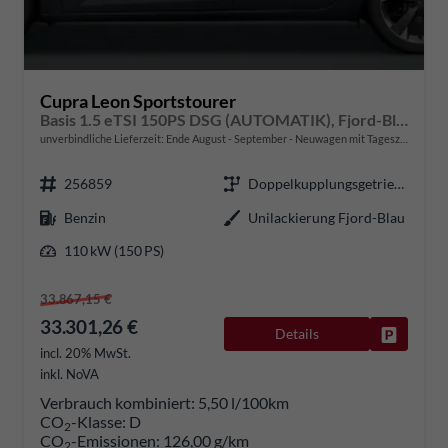
Cupra Leon Sportstourer
Basis 1.5 eTSI 150PS DSG (AUTOMATIK), Fjord-Blau, 18" Alu Garbi, Sitzheizung, M-Lederlenkrad beheizt, Parksensoren vorne und hinten, Adaptiver Tempomat, 3-Zonen-Climatronic, Radio 12,9" + Full Link (Navi-Funktion über Smartphone), Elektr. Heckklappe
unverbindliche Lieferzeit: Ende August - September
Neuwagen mit Tageszulassung
256859
Doppelkupplungsgetriebe (DSG)
Benzin
Unilackierung Fjord-Blau
110 kW (150 PS)
33.867,15 €
33.301,26 €
Details
Fahrzeug
incl. 20% MwSt.
inkl. NoVA
Verbrauch kombiniert:
5,50 l/100km
CO
-Klasse:
D
2
CO
-Emissionen:
126,00 g/km
2