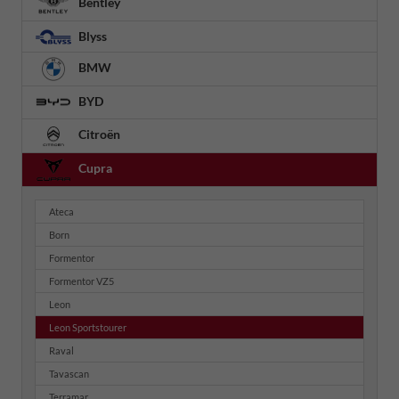
Bentley
Blyss
BMW
BYD
Citroën
Cupra
Ateca
Born
Formentor
Formentor VZ5
Leon
Leon Sportstourer
Raval
Tavascan
Terramar