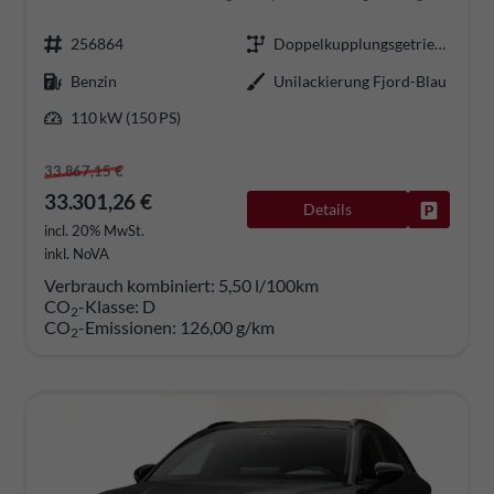
256864
Doppelkupplungsgetriebe (DSG)
Benzin
Unilackierung Fjord-Blau
110 kW (150 PS)
33.867,15 €
33.301,26 €
Details
Fahrzeug
incl. 20% MwSt.
inkl. NoVA
Verbrauch kombiniert:
5,50 l/100km
CO
-Klasse:
D
2
CO
-Emissionen:
126,00 g/km
2