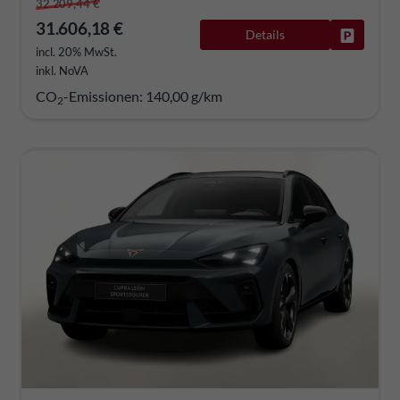
32.209,44 €
31.606,18 €
Details
Fahrzeug
incl. 20% MwSt.
inkl. NoVA
CO
-Emissionen:
140,00 g/km
2