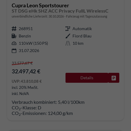
Cupra Leon Sportstourer
ST DSG eHk SHZ ACC Privacy FullL WirelessC
unverbindliche Lieferzeit:
30.10.2026
Fahrzeug mit Tageszulassung
268951
Automatik
Benzin
Fiord Blau
110 kW (150 PS)
10 km
31.07.2026
33.577,67 €
32.497,42 €
Details
Fahrzeug
UVP:
43.810,08 €
incl. 20% MwSt.
inkl. NoVA
Verbrauch kombiniert:
5,40 l/100km
CO
-Klasse:
D
2
CO
-Emissionen:
124,00 g/km
2