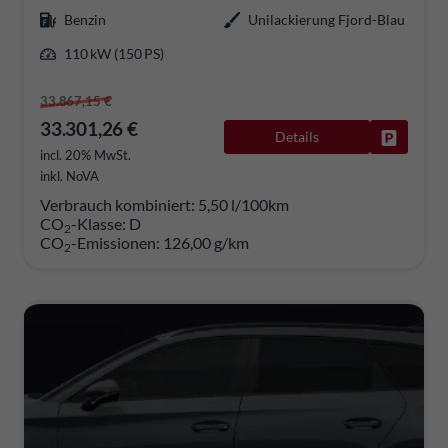
Benzin
Unilackierung Fjord-Blau
110 kW (150 PS)
33.867,15 €
33.301,26 €
Details
Fahrzeug
incl. 20% MwSt.
inkl. NoVA
Verbrauch kombiniert:
5,50 l/100km
CO
-Klasse:
D
2
CO
-Emissionen:
126,00 g/km
2