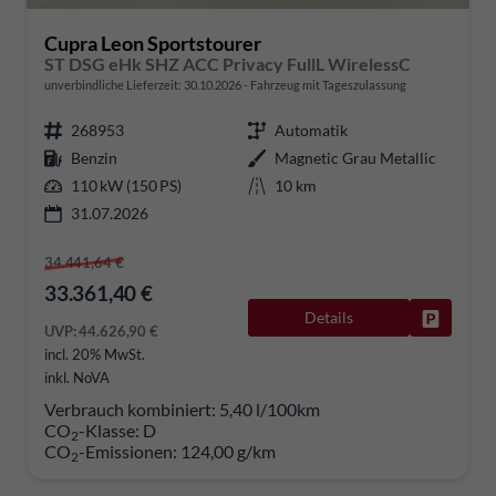
Cupra Leon Sportstourer
ST DSG eHk SHZ ACC Privacy FullL WirelessC
unverbindliche Lieferzeit:
30.10.2026
Fahrzeug mit Tageszulassung
268953
Automatik
Benzin
Magnetic Grau Metallic
110 kW (150 PS)
10 km
31.07.2026
34.441,64 €
33.361,40 €
Details
Fahrzeug
UVP:
44.626,90 €
incl. 20% MwSt.
inkl. NoVA
Verbrauch kombiniert:
5,40 l/100km
CO
-Klasse:
D
2
CO
-Emissionen:
124,00 g/km
2