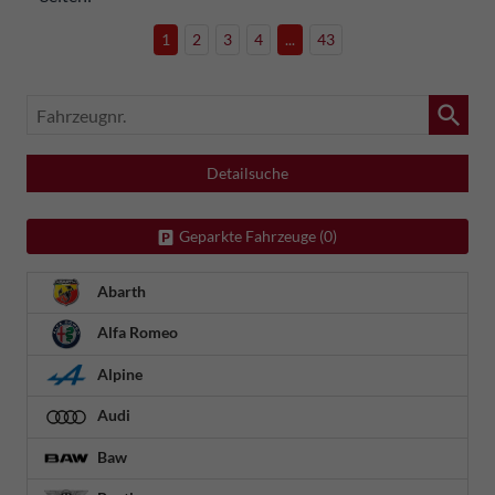
1
2
3
4
...
43
Fahrzeugnr.
Detailsuche
Geparkte Fahrzeuge (
0
)
Abarth
Alfa Romeo
Alpine
Audi
Baw