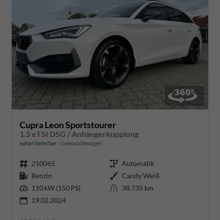
Cupra Leon Sportstourer
1.5 eTSI DSG / Anhängerkupplung
sofort lieferbar
Gebrauchtwagen
210065
Automatik
Benzin
Candy Weiß
110 kW (150 PS)
38.735 km
19.02.2024