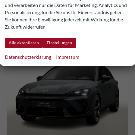
Details
Fahrzeug
und verarbeiten nur die Daten für Marketing, Analytics und
UVP:
44.626,90 €
Personalisierung, für die Sie uns Ihr Einverständnis geben.
incl. 20% MwSt.
inkl. NoVA
Sie können Ihre Einwilligung jederzeit mit Wirkung für die
Zukunft widerrufen.
Verbrauch kombiniert:
5,40 l/100km
CO
-Klasse:
D
2
CO
-Emissionen:
124,00 g/km
2
Alle akzeptieren
Einstellungen
Datenschutzerklärung
Impressum