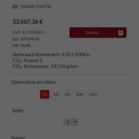
110 kW (150 PS)
33.507,34 €
UVP:
42.998,88 €
Details
Fahrzeug
incl. 20% MwSt.
inkl. NoVA
Verbrauch kombiniert:
6,20 l/100km
CO
-Klasse:
E
2
CO
-Emissionen:
141,00 g/km
2
Datensätze pro Seite:
10
20
50
100
250
Seite:
Seiten: