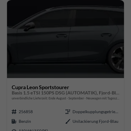
Cupra Leon Sportstourer
Basis 1.5 eTSI 150PS DSG (AUTOMATIK), Fjord-Blau, 18" Alu Garbi, Sitzheizung, M-Lederlenkrad beheizt, Parksensoren vorne und hinten, Adaptiver Tempomat, 3-Zonen-Climatronic, Radio 12,9" + Full Link (Navi-Funktion über Smartphone), Elektr. Heckklappe
unverbindliche Lieferzeit: Ende August - September
Neuwagen mit Tageszulassung
256858
Doppelkupplungsgetriebe (DSG)
Benzin
Unilackierung Fjord-Blau
110 kW (150 PS)