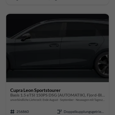
Cupra Leon Sportstourer
Basis 1.5 eTSI 150PS DSG (AUTOMATIK), Fjord-Blau, 18" Alu Garbi, Sitzheizung, M-Lederlenkrad beheizt, Parksensoren vorne und hinten, Adaptiver Tempomat, 3-Zonen-Climatronic, Radio 12,9" + Full Link (Navi-Funktion über Smartphone), Elektr. Heckklappe
unverbindliche Lieferzeit: Ende August - September
Neuwagen mit Tageszulassung
256860
Doppelkupplungsgetriebe (DSG)